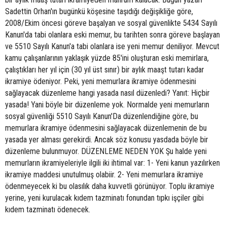
Sadettin Orhan'ın bugünkü köşesine taşıdığı değişikliğe göre,
2008/Ekim öncesi göreve başalyan ve sosyal güvenlikte 5434 Sayılı
Kanun'da tabi olanlara eski memur, bu tarihten sonra göreve başlayan
ve 5510 Sayılı Kanun'a tabi olanlara ise yeni memur deniliyor. Mevcut
kamu çalışanlarının yaklaşık yüzde 85'ini oluşturan eski memirlara,
çalıştıkları her yıl için (30 yıl üst sınır) bir aylık maaşt tutarı kadar
ikramiye ödeniyor. Peki, yeni memurlara ikramiye ödenmesini
sağlayacak düzenleme hangi yasada nasıl düzenledi? Yanıt: Hiçbir
yasada! Yani böyle bir düzenleme yok. Normalde yeni memurların
sosyal güvenliği 5510 Sayılı Kanun'Da düzenlendiğine göre, bu
memurlara ikramiye ödenmesini sağlayacak düzenlemenin de bu
yasada yer alması gerekirdi. Ancak söz konusu yasdada böyle bir
düzenleme bulunmuyor. DÜZENLEME NEDEN YOK Şu halde yeni
memurların ikramiyeleriyle ilgili iki ihtimal var: 1- Yeni kanun yazılırken
ikramiye maddesi unutulmuş olabiir. 2- Yeni memurlara ikramiye
ödenmeyecek ki bu olasılık daha kuvvetli görünüyor. Toplu ikramiye
yerine, yeni kurulacak kıdem tazminatı fonundan tıpkı işçiler gibi
kıdem tazminatı ödenecek.