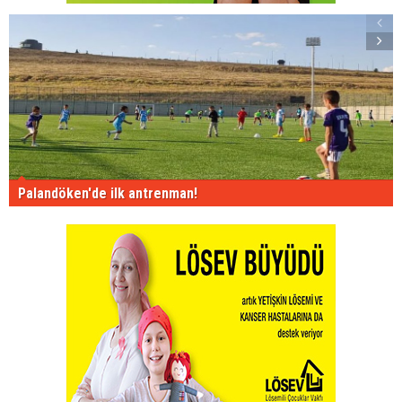
Palandöken'de ilk antrenman!