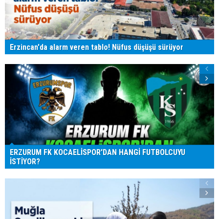
Erzincan'da alarm veren tablo! Nüfus düşüşü sürüyor
ERZURUM FK KOCAELİSPOR'DAN HANGİ FUTBOLCUYU
İSTİYOR?