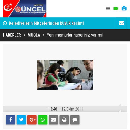
YU
Belediyelerin bütçelerinden büyük kesinti
Palandöken
Yeni memurlar haberiniz var mı!
HABERLER
MUĞLA
13:48
12 Ekim 2011