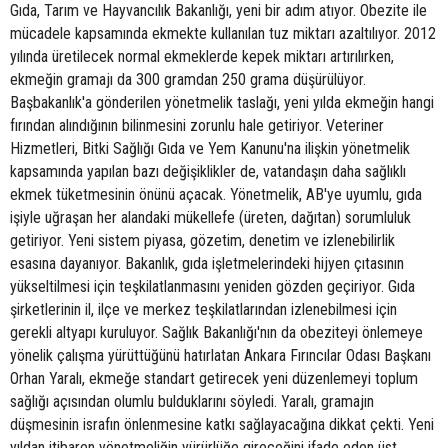
Gıda, Tarım ve Hayvancılık Bakanlığı, yeni bir adım atıyor. Obezite ile
mücadele kapsamında ekmekte kullanılan tuz miktarı azaltılıyor. 2012
yılında üretilecek normal ekmeklerde kepek miktarı artırılırken,
ekmeğin gramajı da 300 gramdan 250 grama düşürülüyor.
Başbakanlık'a gönderilen yönetmelik taslağı, yeni yılda ekmeğin hangi
fırından alındığının bilinmesini zorunlu hale getiriyor. Veteriner
Hizmetleri, Bitki Sağlığı Gıda ve Yem Kanunu'na ilişkin yönetmelik
kapsamında yapılan bazı değişiklikler de, vatandaşın daha sağlıklı
ekmek tüketmesinin önünü açacak. Yönetmelik, AB'ye uyumlu, gıda
işiyle uğraşan her alandaki mükellefe (üreten, dağıtan) sorumluluk
getiriyor. Yeni sistem piyasa, gözetim, denetim ve izlenebilirlik
esasına dayanıyor. Bakanlık, gıda işletmelerindeki hijyen çıtasının
yükseltilmesi için teşkilatlanmasını yeniden gözden geçiriyor. Gıda
şirketlerinin il, ilçe ve merkez teşkilatlarından izlenebilmesi için
gerekli altyapı kuruluyor. Sağlık Bakanlığı'nın da obeziteyi önlemeye
yönelik çalışma yürüttüğünü hatırlatan Ankara Fırıncılar Odası Başkanı
Orhan Yaralı, ekmeğe standart getirecek yeni düzenlemeyi toplum
sağlığı açısından olumlu bulduklarını söyledi. Yaralı, gramajın
düşmesinin israfın önlenmesine katkı sağlayacağına dikkat çekti. Yeni
yıldan itibaren yönetmeliğin yürürlüğe gireceğini ifade eden üst