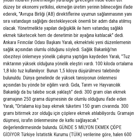
düzey bir ekonomi yetkilisi, ekmeğin üretim yerinin bilineceğini ifade
ederek, "Avrupa Birliği (AB) direktiflerine uyumun sağlanmasının yanı
sıra vatandaşın sağlığını destekleyecek önemli bir adım daha atılmış
olacak. Yönetmelikte yapılan değişiklik ile hem vatandaş sağlıklı
ekmek tüketecek hem de denetimin bir ayağına katılacak" dedi.
Ankara Fırıncılar Odası Başkanı Yaralı, ekmekteki yeni düzenlemenin
sağlık açısından olumlu olduğunu söyledi. Sağlık Bakanlığı'nın
obeziteyi önlemeye yönelik çalışma yaptığını kaydeden Yaralı, "Tuz
miktarının yüksek olduğuna yönelik eleştiri vardı. 100 kiloda ortalama
1,8 kilo tuz kullanılıyor. Bunun 1,5 kiloya düşürülmesi talebinde
bulunuldu. Dünya genelinde de yüksek tansiyonun önlenmesi
açısından bu yönde bir eğilim vardı. Gıda, Tarım ve Hayvancılık
Bakanlığı da bu talebe sıcak yaklaştı" dedi. 300 gram olan ekmek
gramajının 250 grama düşmesinin de olumlu olduğunu ifade eden
Yaralı, "Ortalama kişi başı ekmek tüketimi 150 gram civarında. 300
gramı bitirmek zor olduğu için çöplere ekmek atılabiliyordu. Gramajın
düşmesi, israfın önlenmesine de katkı sağlayacak."
değerlendirmesinde bulundu. GÜNDE 5 MİLYON EKMEK ÇÖPE
GİDİYOR Türkiye İstatistik Kurumu (TÜİK) verilerine göre, halen 600