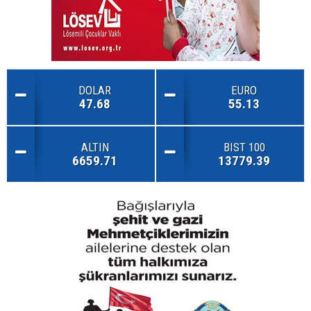
DOLAR
EURO
47.68
55.13
ALTIN
BIST 100
6659.71
13779.39