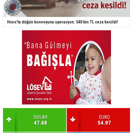
Hınıs'ta düğün konvoyuna operasyon: 540 bin TL ceza kesildi!
DOLAR
EURO
47.68
54.97