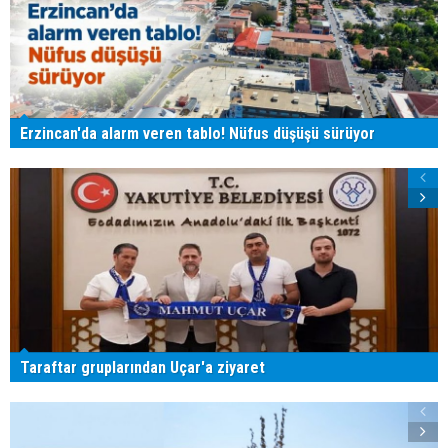
Erzincan'da alarm veren tablo! Nüfus düşüşü sürüyor
Taraftar gruplarından Uçar'a ziyaret