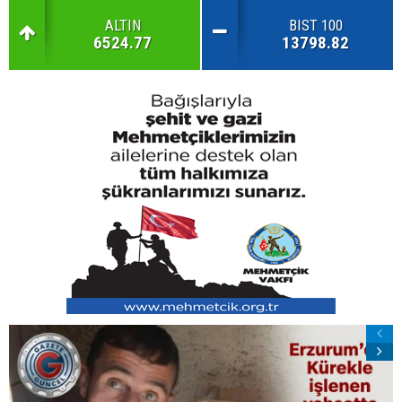
ALTIN
BIST 100
6524.77
13798.82