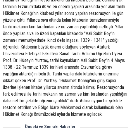
tarihinin Erzurum'daki ilk ve en önemli yapıları arasında yer alan tarihi
Hükümet Konağı'nın kitabesi yıllar sonra yapılan restorasyon ile gün
yüzüne çıktı. Yıllarca sıva altında kalan kitabenin temizlenmesiyle
tarihi mekanın kim tarafından ve ne zaman yaptırıldığı netleşti. Yıllar
önce yapılan sıva ile üzeri kapatılan kitabede "Vali Sabit Bey'in
zaman-ı memuriyetinde ikinci defa inşaası. 1339 - 1341" yazdığı
öğrenildi. Kitabenin büyük önemi olduğunu söyleyen Atatürk
Üniversitesi Edebiyat Fakültesi Sanat Tarihi Bölümü Öğretim Üyesi
Prof. Dr. Hüseyin Yurttaş, tarihi kaynakların Vali Sabit Bey'in 4 Mayıs
1338 - 22 Temmuz 1339 tarihleri arasında Erzurum'da görev
yaptığını aktardığını belirtti. Tarihi yapılardaki kitabelerin önemine
dikkat çeken Prof. Dr. Yurttaş, "Hükümet Konağı'nın giriş kapısı
üzerine işlenen kitabe yıllarca sıvanın altında kalmış. Restorasyonda
fark edilmesi ile tarihi mekanın ne zaman ve kim tarafından yapıldığını
daha net bir şekilde öğrenmiş olduk" dedi. Aslına uygun bir şekilde
restore ettirilen ve Bölge İdare Mahkemesi olarak kullanılacak olan
Hükümet Konağı önümüzdeki aylarda hizmete açılacak.
Önceki ve Sonraki Haberler