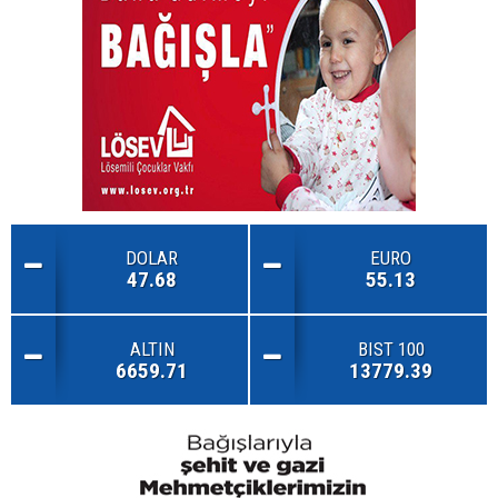
DOLAR
EURO
47.68
55.13
ALTIN
BIST 100
6659.71
13779.39