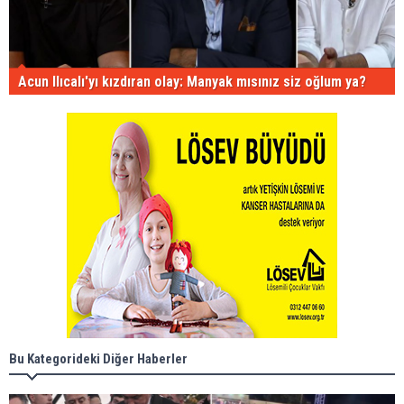
Acun Ilıcalı'yı kızdıran olay: Manyak mısınız siz oğlum ya?
Bu Kategorideki Diğer Haberler