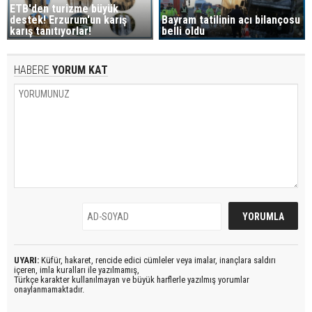
ETB'den turizme büyük
destek! Erzurum'un karış
Bayram tatilinin acı bilançosu
karış tanıtıyorlar!
belli oldu
HABERE
YORUM KAT
UYARI:
Küfür, hakaret, rencide edici cümleler veya imalar, inançlara saldırı
içeren, imla kuralları ile yazılmamış,
Türkçe karakter kullanılmayan ve büyük harflerle yazılmış yorumlar
onaylanmamaktadır.