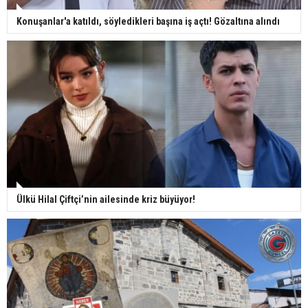
Konuşanlar'a katıldı, söyledikleri başına iş açtı! Gözaltına alındı
Ülkü Hilal Çiftçi’nin ailesinde kriz büyüyor!