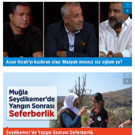
Acun Ilıcalı'yı kızdıran olay: Manyak mısınız siz oğlum ya?
Seydikemer'de Yangın Sonrası Seferberlik