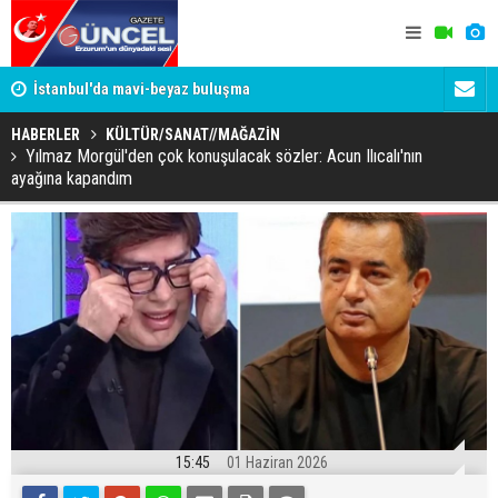
um
İstanbul'da mavi-beyaz buluşma
Erzurumspo
HABERLER
KÜLTÜR/SANAT//MAĞAZİN
Yılmaz Morgül'den çok konuşulacak sözler: Acun Ilıcalı'nın
ayağına kapandım
15:45
01 Haziran 2026