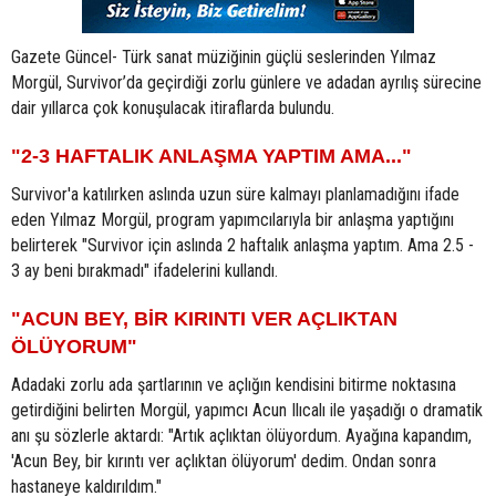
Gazete Güncel- Türk sanat müziğinin güçlü seslerinden Yılmaz
Morgül, Survivor’da geçirdiği zorlu günlere ve adadan ayrılış sürecine
dair yıllarca çok konuşulacak itiraflarda bulundu.
"2-3 HAFTALIK ANLAŞMA YAPTIM AMA..."
Survivor'a katılırken aslında uzun süre kalmayı planlamadığını ifade
eden Yılmaz Morgül, program yapımcılarıyla bir anlaşma yaptığını
belirterek "Survivor için aslında 2 haftalık anlaşma yaptım. Ama 2.5 -
3 ay beni bırakmadı" ifadelerini kullandı.
"ACUN BEY, BİR KIRINTI VER AÇLIKTAN
ÖLÜYORUM"
Adadaki zorlu ada şartlarının ve açlığın kendisini bitirme noktasına
getirdiğini belirten Morgül, yapımcı Acun Ilıcalı ile yaşadığı o dramatik
anı şu sözlerle aktardı: "Artık açlıktan ölüyordum. Ayağına kapandım,
'Acun Bey, bir kırıntı ver açlıktan ölüyorum' dedim. Ondan sonra
hastaneye kaldırıldım."