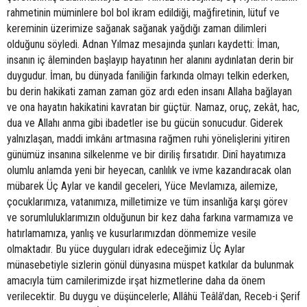
rahmetinin müminlere bol bol ikram edildiği, mağfiretinin, lütuf ve
kereminin üzerimize sağanak sağanak yağdığı zaman dilimleri
olduğunu söyledi. Adnan Yılmaz mesajında şunları kaydetti: İman,
insanın iç âleminden başlayıp hayatının her alanını aydınlatan derin bir
duygudur. İman, bu dünyada faniliğin farkında olmayı telkin ederken,
bu derin hakikati zaman zaman göz ardı eden insanı Allaha bağlayan
ve ona hayatın hakikatini kavratan bir güçtür. Namaz, oruç, zekât, hac,
dua ve Allahı anma gibi ibadetler ise bu gücün sonucudur. Giderek
yalnızlaşan, maddi imkânı artmasına rağmen ruhi yönelişlerini yitiren
günümüz insanına silkelenme ve bir diriliş fırsatıdır. Dinî hayatımıza
olumlu anlamda yeni bir heyecan, canlılık ve ivme kazandıracak olan
mübarek Üç Aylar ve kandil geceleri, Yüce Mevlamıza, ailemize,
çocuklarımıza, vatanımıza, milletimize ve tüm insanlığa karşı görev
ve sorumluluklarımızın olduğunun bir kez daha farkına varmamıza ve
hatırlamamıza, yanlış ve kusurlarımızdan dönmemize vesile
olmaktadır. Bu yüce duyguları idrak edeceğimiz Üç Aylar
münasebetiyle sizlerin gönül dünyasına müspet katkılar da bulunmak
amacıyla tüm camilerimizde irşat hizmetlerine daha da önem
verilecektir. Bu duygu ve düşüncelerle; Allâhü Teâlâ'dan, Receb-i Şerif