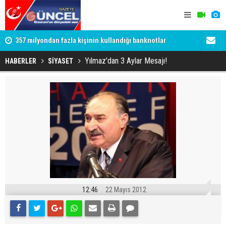
357 milyondan fazla kişinin kullandığı banknotlar
Oltu Çayı’n
değişiyor
Ertuğrul Ha
Yılmaz'dan 3 Aylar Mesajı!
HABERLER
SİYASET
12:46
22 Mayıs 2012