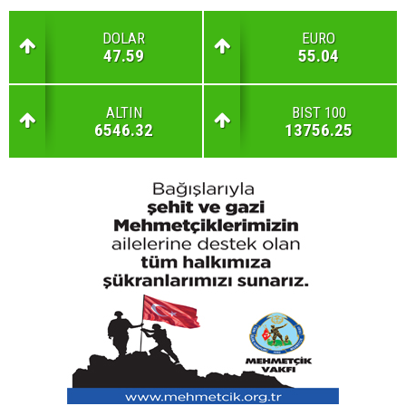
DOLAR
EURO
47.59
55.04
ALTIN
BIST 100
6546.32
13756.25