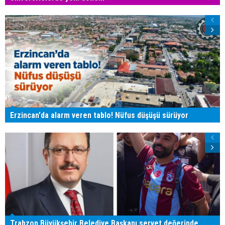
Erzincan'da alarm veren tablo! Nüfus düşüşü sürüyor
Trabzon Büyükşehir Belediye Başkanı servet değerinde