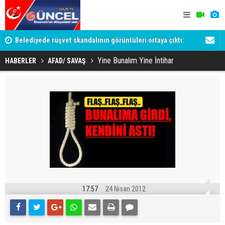
an
Belediyede rüşvet skandalının görüntüleri ortaya çıktı:
Erzurum'da
Oraya koy ben oradan alırım
Yine Bunalım Yine İntihar
HABERLER
AFAD/ SAVAŞ
17:57
24 Nisan 2012