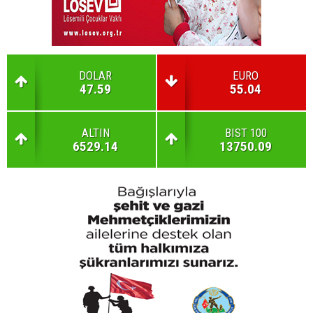
DOLAR
EURO
47.59
55.04
ALTIN
BIST 100
6529.14
13750.09