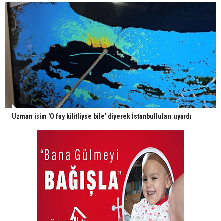
Uzman isim 'O fay kilitliyse bile' diyerek İstanbulluları uyardı