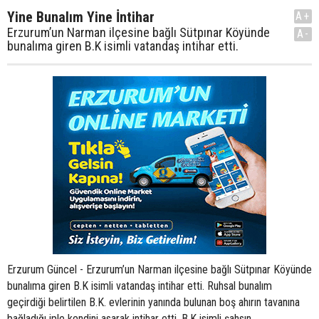
Yine Bunalım Yine İntihar
A+
Erzurum’un Narman ilçesine bağlı Sütpınar Köyünde
A-
bunalıma giren B.K isimli vatandaş intihar etti.
Erzurum Güncel - Erzurum’un Narman ilçesine bağlı Sütpınar Köyünde
bunalıma giren B.K isimli vatandaş intihar etti. Ruhsal bunalım
geçirdiği belirtilen B.K. evlerinin yanında bulunan boş ahırın tavanına
bağladığı iple kendini asarak intihar etti. B.K isimli şahsın