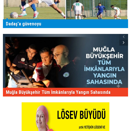
Dadaş'a güvenoyu
Muğla Büyükşehir Tüm İmkânlarıyla Yangın Sahasında