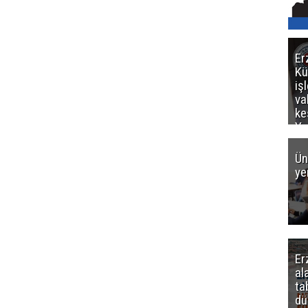
Er
Kü
iş
va
ke
Ya
ce
Ün
ye
Er
al
ta
dü