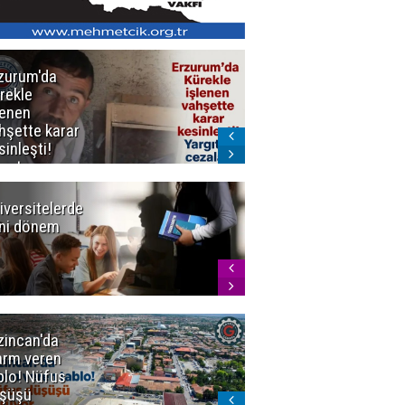
zurum'da
Erzurum dâhil
rekle
Çok Sayıda
lenen
İlde
hşette karar
Uyuşturucuya
sinleşti!
Darbe
rgıtay
zaları onadı
iversitelerde
Başkan
ni dönem
Sekmen'den
Tercih
Döneminde
Erzurum
Vurgusu
zincan'da
Meteoroloji
arm veren
uyardı!
blo! Nüfus
Doğu'ya yaz
şüşü
gelmeyecek