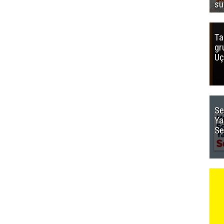
sü
Ta
gr
Uç
Se
Ya
Se