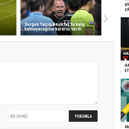
gü
çı
e
Sergen Yalçın Beşiktaş’ta kalıp
kalmayacağının kararını verdi
HA
ET
Ak