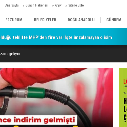
Ana Sayfa
Günün Haberleri
Arşiv
Sitene Ekle
ERZURUM
BELEDİYELER
DOĞU ANADOLU
GÜNDEM
 olduğu teklifte MHP'den fire var! İşte imzalamayan o isim
SİYASET
AFAD/ SAVAŞ
SPOR
 zam geliyor
KÜLTÜR/SANAT//MAĞAZİN
BODRUM