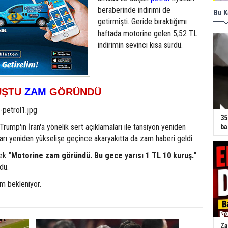
beraberinde indirimi de
Bu K
getirmişti. Geride bıraktığımı
haftada motorine gelen 5,52 TL
indirimin sevinci kısa sürdü.
UŞTU
ZAM
GÖRÜNDÜ
35
ump'ın İran'a yönelik sert açıklamaları ile tansiyon yeniden
ba
tları yeniden yükselişe geçince akaryakıtta da zam haberi geldi.
lek
"Motorine zam göründü. Bu gece yarısı 1 TL 10 kuruş.
"
du.
m bekleniyor.
Za