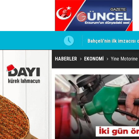
ntrol altında
Bahçeli'nin ilk imzacısı
HABERLER
EKONOMİ
Yine Motorine