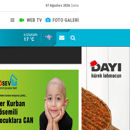
07 Ağustos 2026
Cuma
WEB TV
FOTO GALERİ
Erzurum
Siyaset-Sermaye Çizgisinde Haklılığın Resmi: Selami Al
17 °C