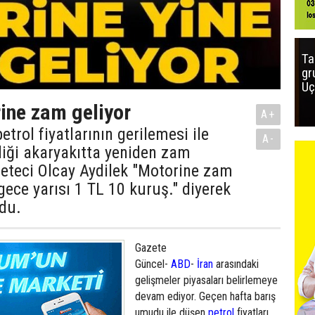
Ta
gr
Uç
ine zam geliyor
A+
trol fiyatlarının gerilemesi ile
A-
diği akaryakıtta yeniden zam
eteci Olcay Aydilek "Motorine zam
ece yarısı 1 TL 10 kuruş." diyerek
du.
Gazete
Güncel-
ABD
-
İran
arasındaki
gelişmeler piyasaları belirlemeye
devam ediyor. Geçen hafta barış
umudu ile düşen
petrol
fiyatları