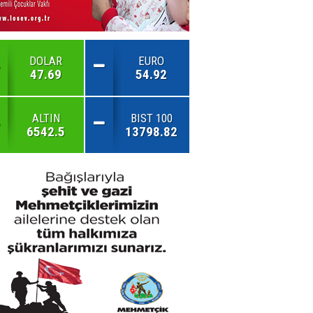
DOLAR
EURO
47.69
54.92
ALTIN
BIST 100
6542.5
13798.82