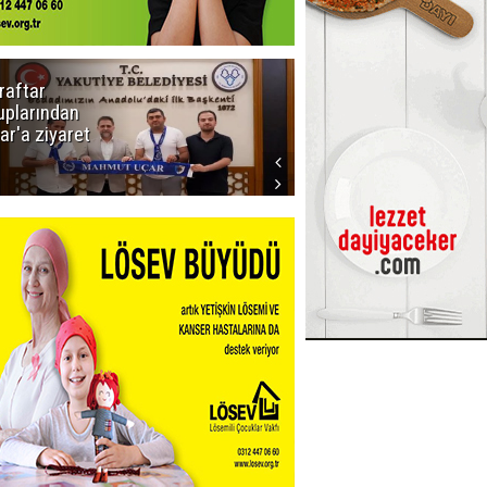
raftar
Ligde yeni
uplarından
sezon
ar'a ziyaret
başlıyor! İlk
düdük Bolu'da
çalacak