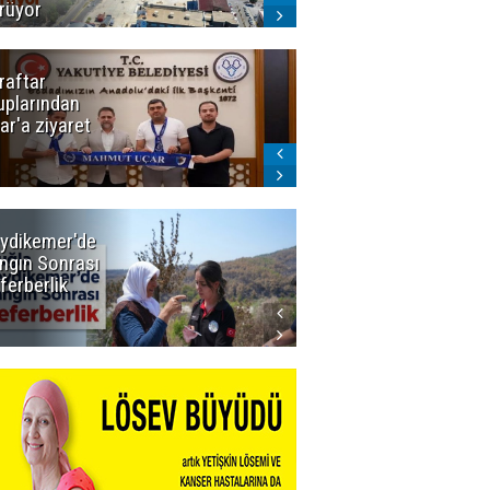
rüyor
raftar
Ligde yeni
uplarından
sezon
ar'a ziyaret
başlıyor! İlk
düdük Bolu'da
çalacak
ydikemer'de
Muğla
ngın Sonrası
Büyükşehir
ferberlik
Tüm
İmkânlarıyla
Yangın
Sahasında