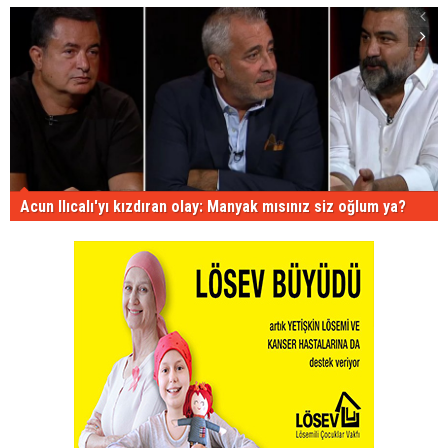
Acun Ilıcalı'yı kızdıran olay: Manyak mısınız siz oğlum ya?