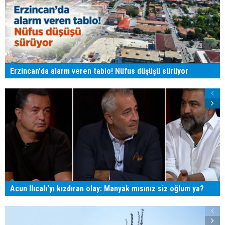
Erzincan'da alarm veren tablo! Nüfus düşüşü sürüyor
Acun Ilıcalı'yı kızdıran olay: Manyak mısınız siz oğlum ya?