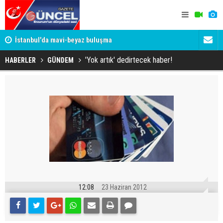
um
İstanbul'da mavi-beyaz buluşma
Erzurumspo
'Yok artık' dedirtecek haber!
HABERLER
GÜNDEM
12:08
23 Haziran 2012