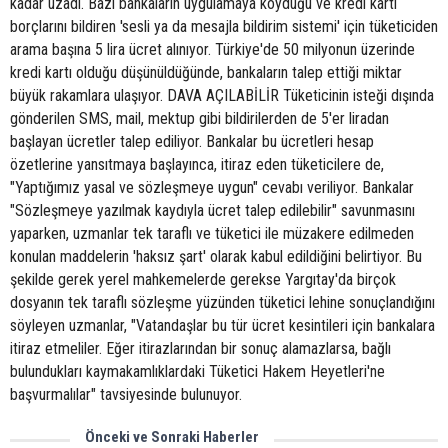
kadar uzadı. Bazı bankaların uygulamaya koyduğu ve kredi kartı
borçlarını bildiren 'sesli ya da mesajla bildirim sistemi' için tüketiciden
arama başına 5 lira ücret alınıyor. Türkiye'de 50 milyonun üzerinde
kredi kartı olduğu düşünüldüğünde, bankaların talep ettiği miktar
büyük rakamlara ulaşıyor. DAVA AÇILABİLİR Tüketicinin isteği dışında
gönderilen SMS, mail, mektup gibi bildirilerden de 5'er liradan
başlayan ücretler talep ediliyor. Bankalar bu ücretleri hesap
özetlerine yansıtmaya başlayınca, itiraz eden tüketicilere de,
"Yaptığımız yasal ve sözleşmeye uygun" cevabı veriliyor. Bankalar
"Sözleşmeye yazılmak kaydıyla ücret talep edilebilir" savunmasını
yaparken, uzmanlar tek taraflı ve tüketici ile müzakere edilmeden
konulan maddelerin 'haksız şart' olarak kabul edildiğini belirtiyor. Bu
şekilde gerek yerel mahkemelerde gerekse Yargıtay'da birçok
dosyanın tek taraflı sözleşme yüzünden tüketici lehine sonuçlandığını
söyleyen uzmanlar, "Vatandaşlar bu tür ücret kesintileri için bankalara
itiraz etmeliler. Eğer itirazlarından bir sonuç alamazlarsa, bağlı
bulundukları kaymakamlıklardaki Tüketici Hakem Heyetleri'ne
başvurmalılar" tavsiyesinde bulunuyor.
Önceki ve Sonraki Haberler