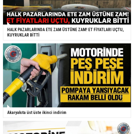
HALK PAZARLARINDA ETE ZAM ÜSTÜNE ZAM! ET FİYATLARI UÇTU,
KUYRUKLAR BİTTİ
Akaryakıta üst üste ikinci indirim