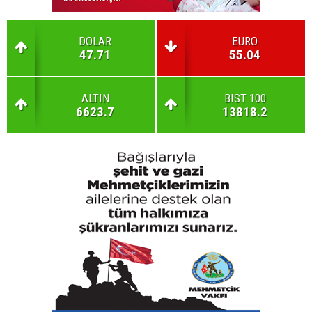
DOLAR
EURO
47.71
55.04
ALTIN
BIST 100
6623.7
13818.2