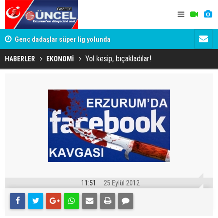
lde
Genç dadaşlar süper lig yolunda
'Bot Hesap
Cumhuriyet
Yol kesip, bıçakladılar!
HABERLER
EKONOMİ
11:51
25 Eylül 2012