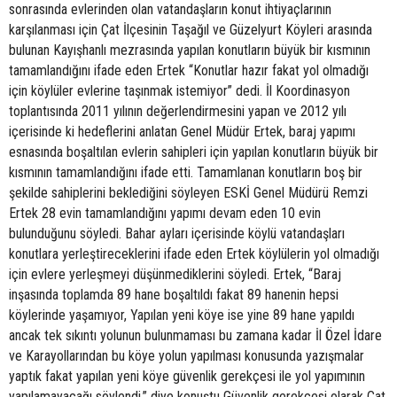
sonrasında evlerinden olan vatandaşların konut ihtiyaçlarının
karşılanması için Çat İlçesinin Taşağıl ve Güzelyurt Köyleri arasında
bulunan Kayışhanlı mezrasında yapılan konutların büyük bir kısmının
tamamlandığını ifade eden Ertek “Konutlar hazır fakat yol olmadığı
için köylüler evlerine taşınmak istemiyor” dedi. İl Koordinasyon
toplantısında 2011 yılının değerlendirmesini yapan ve 2012 yılı
içerisinde ki hedeflerini anlatan Genel Müdür Ertek, baraj yapımı
esnasında boşaltılan evlerin sahipleri için yapılan konutların büyük bir
kısmının tamamlandığını ifade etti. Tamamlanan konutların boş bir
şekilde sahiplerini beklediğini söyleyen ESKİ Genel Müdürü Remzi
Ertek 28 evin tamamlandığını yapımı devam eden 10 evin
bulunduğunu söyledi. Bahar ayları içerisinde köylü vatandaşları
konutlara yerleştireceklerini ifade eden Ertek köylülerin yol olmadığı
için evlere yerleşmeyi düşünmediklerini söyledi. Ertek, “Baraj
inşasında toplamda 89 hane boşaltıldı fakat 89 hanenin hepsi
köylerinde yaşamıyor, Yapılan yeni köye ise yine 89 hane yapıldı
ancak tek sıkıntı yolunun bulunmaması bu zamana kadar İl Özel İdare
ve Karayollarından bu köye yolun yapılması konusunda yazışmalar
yaptık fakat yapılan yeni köye güvenlik gerekçesi ile yol yapımının
yapılamayacağı söylendi.” diye konuştu Güvenlik gerekçesi olarak Çat