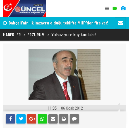
Bahçeli'nin ilk imzacısı olduğu teklifte MHP'den fire var!
Siyaset-Se
İşte imzalamayan o isim
Altınok ve K
Yolsuz yere köy kurdular!
HABERLER
ERZURUM
11:35
06 Ocak 2012