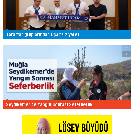
Taraftar gruplarından Uçar'a ziyaret
Seydikemer'de Yangın Sonrası Seferberlik