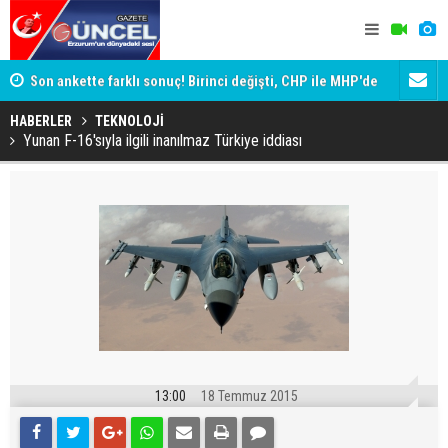
ik
Son ankette farklı sonuç! Birinci değişti, CHP ile MHP'de
Erzurum'da 
büyük kayıp
HABERLER
TEKNOLOJİ
Yunan F-16'sıyla ilgili inanılmaz Türkiye iddiası
13:00
18 Temmuz 2015