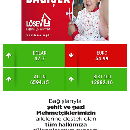
DOLAR
EURO
47.7
54.99
ALTIN
BIST 100
6594.15
13882.16