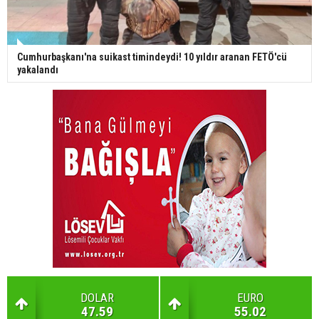
Cumhurbaşkanı'na suikast timindeydi! 10 yıldır aranan FETÖ'cü
yakalandı
DOLAR
EURO
47.59
55.02