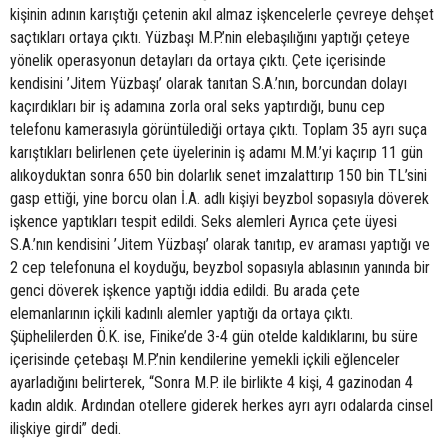
kişinin adının karıştığı çetenin akıl almaz işkencelerle çevreye dehşet
saçtıkları ortaya çıktı. Yüzbaşı M.P.’nin elebaşılığını yaptığı çeteye
yönelik operasyonun detayları da ortaya çıktı. Çete içerisinde
kendisini ’Jitem Yüzbaşı’ olarak tanıtan S.A.’nın, borcundan dolayı
kaçırdıkları bir iş adamına zorla oral seks yaptırdığı, bunu cep
telefonu kamerasıyla görüntülediği ortaya çıktı. Toplam 35 ayrı suça
karıştıkları belirlenen çete üyelerinin iş adamı M.M.’yi kaçırıp 11 gün
alıkoyduktan sonra 650 bin dolarlık senet imzalattırıp 150 bin TL’sini
gasp ettiği, yine borcu olan İ.A. adlı kişiyi beyzbol sopasıyla döverek
işkence yaptıkları tespit edildi. Seks alemleri Ayrıca çete üyesi
S.A.’nın kendisini ’Jitem Yüzbaşı’ olarak tanıtıp, ev araması yaptığı ve
2 cep telefonuna el koyduğu, beyzbol sopasıyla ablasının yanında bir
genci döverek işkence yaptığı iddia edildi. Bu arada çete
elemanlarının içkili kadınlı alemler yaptığı da ortaya çıktı.
Şüphelilerden Ö.K. ise, Finike’de 3-4 gün otelde kaldıklarını, bu süre
içerisinde çetebaşı M.P.’nin kendilerine yemekli içkili eğlenceler
ayarladığını belirterek, “Sonra M.P. ile birlikte 4 kişi, 4 gazinodan 4
kadın aldık. Ardından otellere giderek herkes ayrı ayrı odalarda cinsel
ilişkiye girdi” dedi.