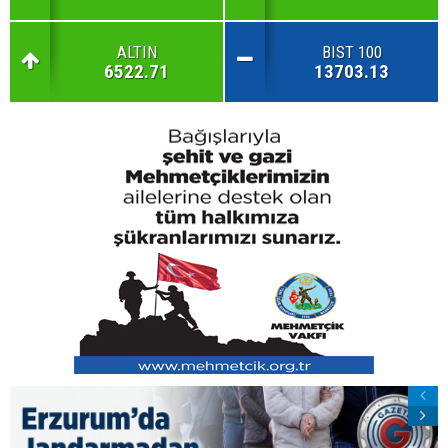
ALTIN
BIST 100
6522.71
13703.13