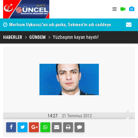
Merhum Uykusuz'un adı parka, Sekmen'in adı caddeye
Konuşanlar'
verildi
Gözaltına a
Yüzbaşının kayan hayatı!
HABERLER
GÜNDEM
14:27
21 Temmuz 2012