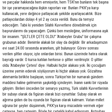
ve parçalar hakkında hem emniyetin, hem TSK’nın bunların tek başına
bir işe yaramayacağına ilişkin raporları var. Bunları PKK’ya karşı
kullanacak, yere değince patlayacak şekilde ayarlayacaktık. Bize
patlayıcılardan dolayı 4 yıl 2 ay ceza verildi. Bunu da temyiz
edeceğim. Tabii ki yeniden Silahlı Kuvvetlere dönebilmek için
başvurularımı da yapacağım. Çünkü ben mesleğine, üniformasına aşık
bir insanım. "ŞİLTLER ÇETE OLDU" ‘Atabeyler Grubu” bir çalışma
grubunun adıdır. Benimle alakalı bir olay da değildir. Bir arkadaşımızın
evi saat 24.00 sırasında aranırken, şilt bulunuyor. Görev sonrası
verilen şiltler oluyor, işte onlardan birisi. Bunun üzerinde hatıra olarak
bayrağı vardır. O kursa katılan herkese o şiltler verilmiştir. O şiltler
oldu ‘Atabeyler Çetesi’ diye. Halbuki hiçbir alakası yok. İki çocuğum
üzerine yemin ederek söylüyorum ki hiçbir alakası yok. Gözaltına
alınmamla birlikte başlayan, sonra Türkiye'nin bir numaralı gündem
maddesi haline gelmemin şaşkınlığı içindeyim. İnanın sanki bir rüyada
gibiyim. Birileri önceden bir senaryo yazmış, Türk silahlı Kuvvetlerinin
bir subayı olarak da figüran olarak bizi oynattılar. Subay olarak en
ağrıma giden de bu oyunda bir figüran olarak kalmam. Vatan-millet
uğruna bir şeyler düşünmek, PKK'ya karşı mücadele vermek eğer
çeteyse, ben çeteyim. Böyle bir çeteliği kabul ediyorum. Astsubay