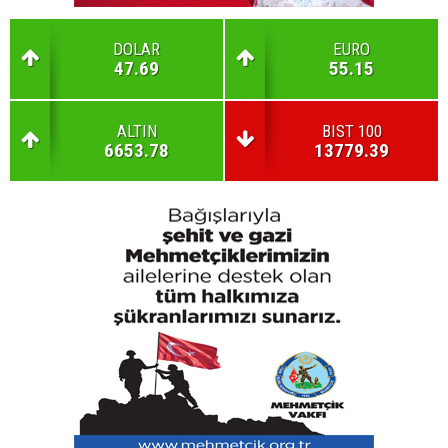
DOLAR
EURO
47.69
55.15
ALTIN
BIST 100
6653.78
13779.39