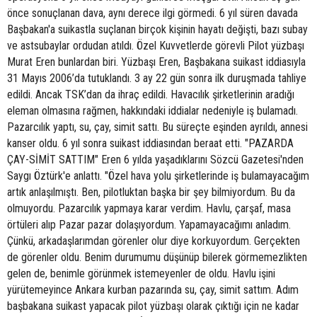
önce sonuçlanan dava, aynı derece ilgi görmedi. 6 yıl süren davada
Başbakan'a suikastla suçlanan birçok kişinin hayatı değişti, bazı subay
ve astsubaylar ordudan atıldı. Özel Kuvvetlerde görevli Pilot yüzbaşı
Murat Eren bunlardan biri. Yüzbaşı Eren, Başbakana suikast iddiasıyla
31 Mayıs 2006’da tutuklandı. 3 ay 22 gün sonra ilk duruşmada tahliye
edildi. Ancak TSK’dan da ihraç edildi. Havacılık şirketlerinin aradığı
eleman olmasına rağmen, hakkındaki iddialar nedeniyle iş bulamadı.
Pazarcılık yaptı, su, çay, simit sattı. Bu süreçte eşinden ayrıldı, annesi
kanser oldu. 6 yıl sonra suikast iddiasından beraat etti. "PAZARDA
ÇAY-SİMİT SATTIM" Eren 6 yılda yaşadıklarını Sözcü Gazetesi'nden
Saygı Öztürk'e anlattı. "Özel hava yolu şirketlerinde iş bulamayacağım
artık anlaşılmıştı. Ben, pilotluktan başka bir şey bilmiyordum. Bu da
olmuyordu. Pazarcılık yapmaya karar verdim. Havlu, çarşaf, masa
örtüleri alıp Pazar pazar dolaşıyordum. Yapamayacağımı anladım.
Çünkü, arkadaşlarımdan görenler olur diye korkuyordum. Gerçekten
de görenler oldu. Benim durumumu düşünüp bilerek görmemezlikten
gelen de, benimle görünmek istemeyenler de oldu. Havlu işini
yürütemeyince Ankara kurban pazarında su, çay, simit sattım. Adım
başbakana suikast yapacak pilot yüzbaşı olarak çıktığı için ne kadar