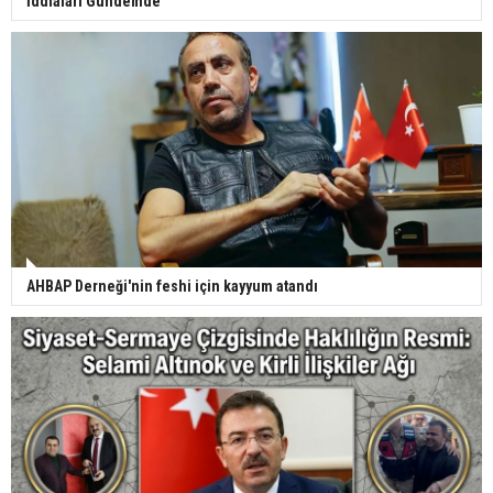
İddiaları Gündemde
AHBAP Derneği'nin feshi için kayyum atandı