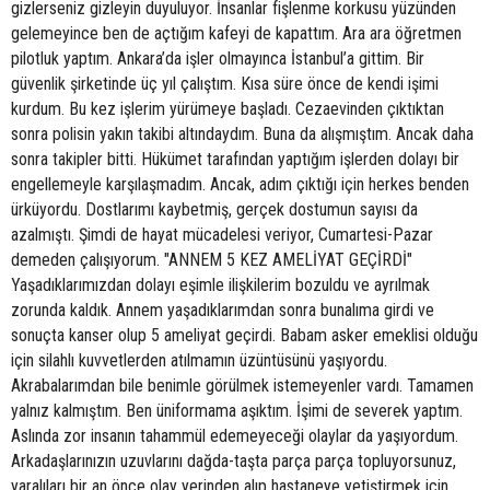
gizlerseniz gizleyin duyuluyor. İnsanlar fişlenme korkusu yüzünden
gelemeyince ben de açtığım kafeyi de kapattım. Ara ara öğretmen
pilotluk yaptım. Ankara’da işler olmayınca İstanbul’a gittim. Bir
güvenlik şirketinde üç yıl çalıştım. Kısa süre önce de kendi işimi
kurdum. Bu kez işlerim yürümeye başladı. Cezaevinden çıktıktan
sonra polisin yakın takibi altındaydım. Buna da alışmıştım. Ancak daha
sonra takipler bitti. Hükümet tarafından yaptığım işlerden dolayı bir
engellemeyle karşılaşmadım. Ancak, adım çıktığı için herkes benden
ürküyordu. Dostlarımı kaybetmiş, gerçek dostumun sayısı da
azalmıştı. Şimdi de hayat mücadelesi veriyor, Cumartesi-Pazar
demeden çalışıyorum. "ANNEM 5 KEZ AMELİYAT GEÇİRDİ"
Yaşadıklarımızdan dolayı eşimle ilişkilerim bozuldu ve ayrılmak
zorunda kaldık. Annem yaşadıklarımdan sonra bunalıma girdi ve
sonuçta kanser olup 5 ameliyat geçirdi. Babam asker emeklisi olduğu
için silahlı kuvvetlerden atılmamın üzüntüsünü yaşıyordu.
Akrabalarımdan bile benimle görülmek istemeyenler vardı. Tamamen
yalnız kalmıştım. Ben üniformama aşıktım. İşimi de severek yaptım.
Aslında zor insanın tahammül edemeyeceği olaylar da yaşıyordum.
Arkadaşlarınızın uzuvlarını dağda-taşta parça parça topluyorsunuz,
yaralıları bir an önce olay yerinden alıp hastaneye yetiştirmek için