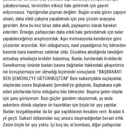
çabalıyorsunuz, teröristleri etkisiz hale getirmek için gayret
ediyorsunuz. Yaptığımdan pişman değilim. Bugün orada görev yapıyor
olsam, daha etkili çalışma yapabilmek için yine çözüm arayışına
girerdim. Ama bu kez biraz daha akıllı, paylaşımcı olarak hareket
ederdim. Örneğin, patlayıcıları daha etkili hale getirebilmek için neler
yapabileceğimizi araştırıyorduk. Aşırı motivasyonla kendimize göre
çözümler arıyorduk. Kim olduğumuzu, nasıl yaşadığımızı hiç bilmeden
basında bana inanılmaz saldırılar oldu. Gözaltına alındığında tanıdığım
astsubay arkadaşta krokiler bulunmuş. Bunlar, kurslardaki krokilerdir.
Genelkurmay önünde bunları basına dağıtanlar hakkındaki şikayetimiz
ise kovuşturmaya yer olmadığı biçiminde sonuçlandı. "BAŞBAKAN'I
BEN ŞEMDİNLİ'YE GÖTÜRMÜŞTÜM" Beni suikastçılıkla suçlayanlar,
olaylardan sonra Başbakanın Şemdinli’ye gidişinde, Başbakana eşlik
eden pilotlardan birisi olduğumu bile bilmezler. Başıma gelen olaylar
için şunu görüyorum: Bazı güçler gündem oluşturmak, şu anda
askerlere dönük olayların ön hazırlıkları için böyle bir şey yaptılar.
Bunları tezgahlayanlar da bir gün yaptıklarının hesabını verir. Aradan 6
yıl geçti. Suikast iddiasından suç unsuru oluşmadığından beraat ettik.
Zaten böyle bir şey yoktu. İçi boş lav, el bombası, diğer patlayıcılar