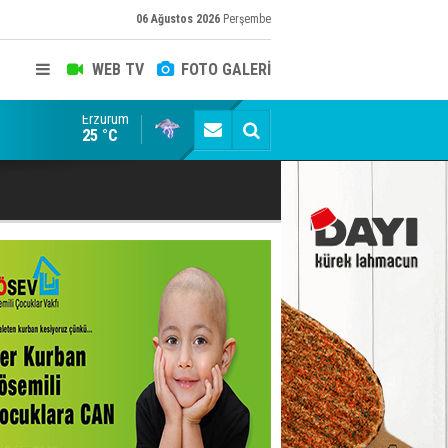
06 Ağustos 2026
Perşembe
WEB TV
FOTO GALERİ
Erzurum
Erzurum dâhil Çok Sayıda İlde Uyuşturucuya Darbe
25 °C