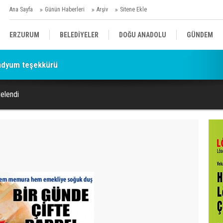
Ana Sayfa
Günün Haberleri
Arşiv
Sitene Ekle
ERZURUM
BELEDİYELER
DOĞU ANADOLU
GÜNDEM
adyum teşekkürü
SİYASET
AFAD/ SAVAŞ
SPOR
telendi
KÜLTÜR/SANAT//MAĞAZİN
BODRUM