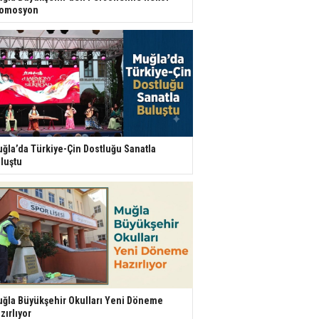
romosyon
ğla’da Türkiye-Çin Dostluğu Sanatla
luştu
ğla Büyükşehir Okulları Yeni Döneme
zırlıyor