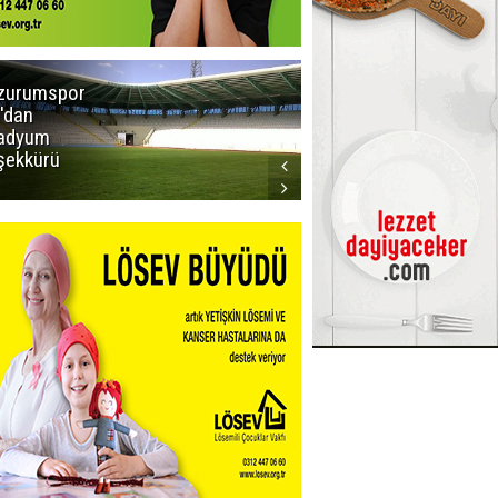
zurumspor
Trabzon
'dan
Büyükşehir
adyum
Belediye
şekkürü
Başkanı servet
değerinde
Salah forması
aldı