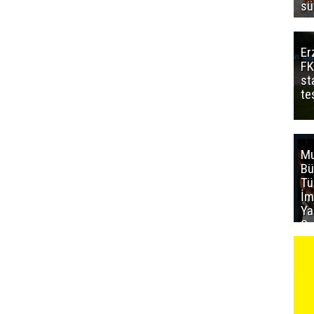
sü
Er
FK
st
te
Mu
Bü
T
İm
Ya
Sa