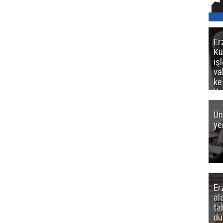
Er
Kü
iş
va
ke
Ya
ce
Ün
ye
Er
al
ta
dü