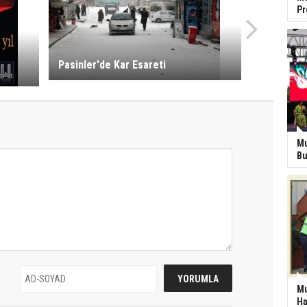
P
Pasinler'de Kar Esareti
Mu
Bu
Mu
Ha