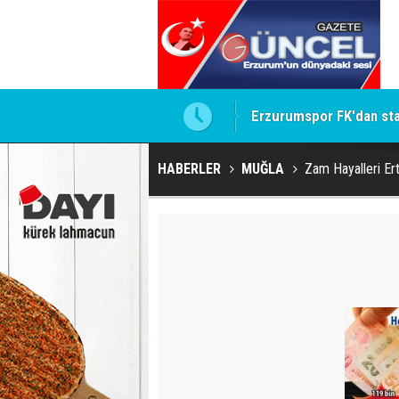
ay cezaları onadı
Erzurumspor FK'dan st
HABERLER
MUĞLA
Zam Hayalleri Er