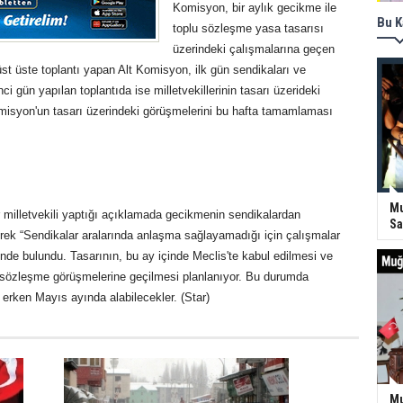
Komisyon, bir aylık gecikme ile
Bu K
toplu sözleşme yasa tasarısı
üzerindeki çalışmalarına geçen
üst üste toplantı yapan Alt Komisyon, ilk gün sendikaları ve
inci gün yapılan toplantıda ise milletvekillerinin tasarı üzerideki
Komisyon'un tasarı üzerindeki görüşmelerini bu hafta tamamlaması
Mu
 milletvekili yaptığı açıklamada gecikmenin sendikalardan
Sa
erek “Sendikalar aralarında anlaşma sağlayamadığı için çalışmalar
nde bulundu. Tasarının, bu ay içinde Meclis'te kabul edilmesi ve
 sözleşme görüşmelerine geçilmesi planlanıyor. Bu durumda
erken Mayıs ayında alabilecekler. (Star)
Mu