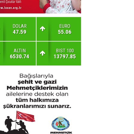
DOLAR
EURO
47.59
55.06
ALTIN
BIST 100
6530.74
13797.85