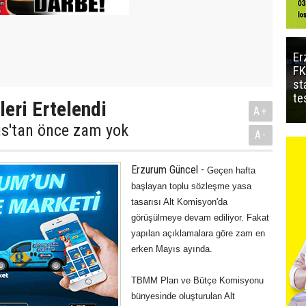
Er
FK
st
te
eri Ertelendi
A+
s'tan önce zam yok
A-
Erzurum Güncel -
Geçen hafta
başlayan toplu sözleşme yasa
tasarısı Alt Komisyon'da
görüşülmeye devam ediliyor. Fakat
yapılan açıklamalara göre zam en
erken Mayıs ayında.
TBMM Plan ve Bütçe Komisyonu
bünyesinde oluşturulan Alt