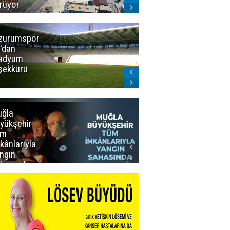
rüyor
zurumspor
Trabzon
'dan
Büyükşehir
adyum
Belediye
şekkürü
Başkanı servet
değerinde
Salah forması
aldı
ğla
Muğla
yükşehir
Büyükşehir’den
üm
Personeline
kânlarıyla
Rekor
ngın
Promosyon
hasında