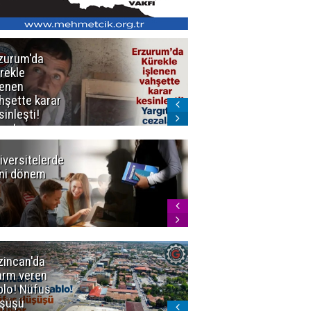
zurum'da
Erzurum dâhil
rekle
Çok Sayıda
lenen
İlde
hşette karar
Uyuşturucuya
sinleşti!
Darbe
rgıtay
zaları onadı
iversitelerde
Başkan
ni dönem
Sekmen'den
Tercih
Döneminde
Erzurum
Vurgusu
zincan'da
Meteoroloji
arm veren
uyardı!
blo! Nüfus
Doğu'ya yaz
şüşü
gelmeyecek