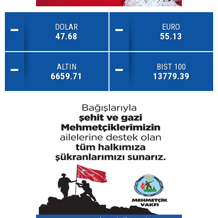
DOLAR
EURO
47.68
55.13
ALTIN
BIST 100
6659.71
13779.39