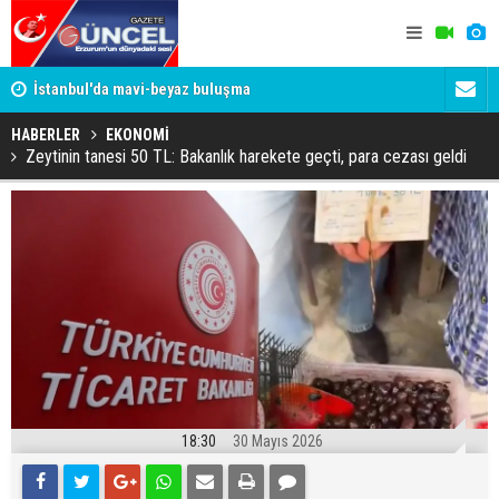
um
İstanbul'da mavi-beyaz buluşma
Erzurumspo
HABERLER
EKONOMİ
Zeytinin tanesi 50 TL: Bakanlık harekete geçti, para cezası geldi
18:30
30 Mayıs 2026