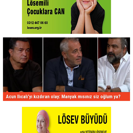
Acun Ilıcalı'yı kızdıran olay: Manyak mısınız siz oğlum ya?