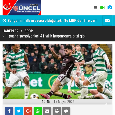
Bahçeli'nin ilk imzacısı olduğu teklifte MHP'den fire var!
Siyaset-Se
İşte imzalamayan o isim
Altınok ve K
HABERLER
SPOR
1 puana şampiyonlar! 41 yıllık hegemonya bitti gibi
19:45
15 Mayıs 2026