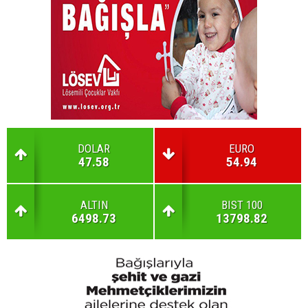
DOLAR
EURO
47.58
54.94
ALTIN
BIST 100
6498.73
13798.82