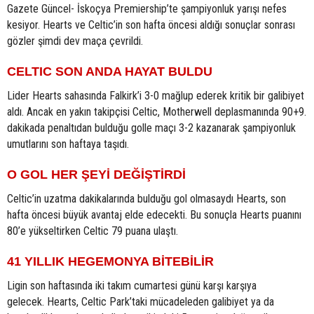
Gazete Güncel- İskoçya Premiership’te şampiyonluk yarışı nefes
kesiyor. Hearts ve Celtic’in son hafta öncesi aldığı sonuçlar sonrası
gözler şimdi dev maça çevrildi.
CELTIC SON ANDA HAYAT BULDU
Lider Hearts sahasında Falkirk’i 3-0 mağlup ederek kritik bir galibiyet
aldı. Ancak en yakın takipçisi Celtic, Motherwell deplasmanında 90+9.
dakikada penaltıdan bulduğu golle maçı 3-2 kazanarak şampiyonluk
umutlarını son haftaya taşıdı.
O GOL HER ŞEYİ DEĞİŞTİRDİ
Celtic’in uzatma dakikalarında bulduğu gol olmasaydı Hearts, son
hafta öncesi büyük avantaj elde edecekti. Bu sonuçla Hearts puanını
80’e yükseltirken Celtic 79 puana ulaştı.
41 YILLIK HEGEMONYA BİTEBİLİR
Ligin son haftasında iki takım cumartesi günü karşı karşıya
gelecek. Hearts, Celtic Park’taki mücadeleden galibiyet ya da