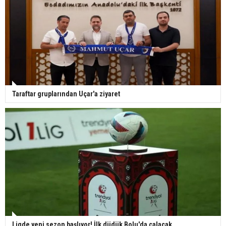
Taraftar gruplarından Uçar'a ziyaret
Ligde yeni sezon başlıyor! İlk düdük Bolu'da çalacak