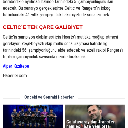
beraberlikle ayrılması halinde tarihindeki 5. şampiyonluğunu ilan
edecek. Bu senaryo gerçekleşirse Celtic ve Rangers’ın İskoç
futbolundaki 41 yıllık şampiyonluk hakimiyeti de sona erecek.
CELTIC’E TEK ÇARE GALİBİYET
Celtic’in şampiyon olabilmesi için Hearts’ı mutlaka mağlup etmesi
gerekiyor. Yeşil-beyazlı ekip mutlu sona ulaşması halinde lig
tarihindeki 56. şampiyonluğunu elde edecek ve ezeli rakibi Rangers’ı
toplam şampiyonluk sayısında geride bırakacak.
Alper Kızıltepe
Haberler.com
Önceki ve Sonraki Haberler
Galatasaray'dan transfer
hamlesi! İşte yeni orta