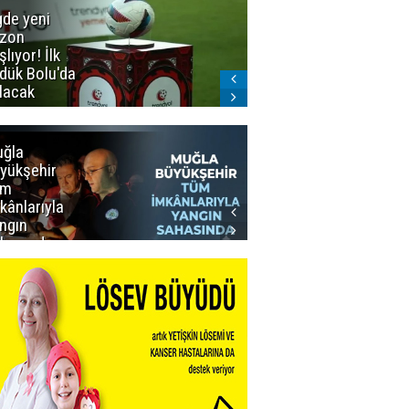
gde yeni
Dadaş'a
zon
güvenoyu
şlıyor! İlk
dük Bolu'da
lacak
ğla
Muğla
yükşehir
Büyükşehir’den
üm
Personeline
kânlarıyla
Rekor
ngın
Promosyon
hasında