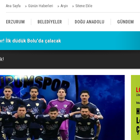
Ana Sayfa
Günün Haberleri
Arşiv
Sitene Ekle
ERZURUM
BELEDİYELER
DOĞU ANADOLU
GÜNDEM
hakkında yeni iddia: 'Adıyaman Valisini devirme operasyonu'
SİYASET
AFAD/ SAVAŞ
SPOR
k!
KÜLTÜR/SANAT//MAĞAZİN
BODRUM