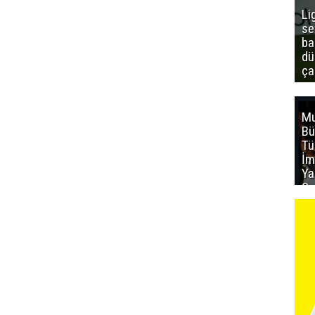
Li
se
ba
dü
ça
Mu
Bü
T
İm
Ya
Sa