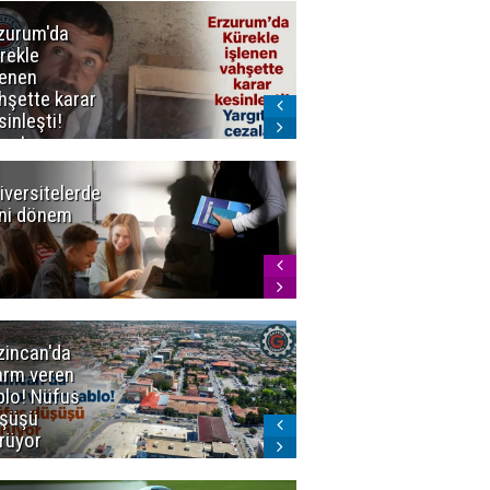
zurum'da
Erzurum dâhil
rekle
Çok Sayıda
lenen
İlde
hşette karar
Uyuşturucuya
sinleşti!
Darbe
rgıtay
zaları onadı
iversitelerde
Başkan
ni dönem
Sekmen'den
Tercih
Döneminde
Erzurum
Vurgusu
zincan'da
Meteoroloji
arm veren
uyardı!
blo! Nüfus
Doğu'ya yaz
şüşü
gelmeyecek
rüyor