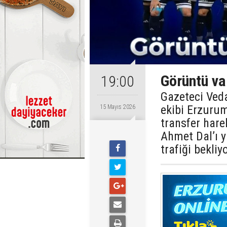
Görüntü va
19:00
Gazeteci Veda
ekibi Erzurum
15 Mayıs 2026
transfer hare
Ahmet Dal’ı y
trafiği bekliyo