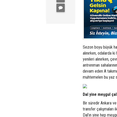
Sezon boyu büyük hare
alınırken, odalarda k
yenileri alınırken, çe
antrenman sahalarının 
devam eden A takımını
muhtemelen bu yaz so
Dal yine meşgul ça
Bir süredir Ankara ve
transfer çalışmaları 
Dal’ın yine hep meşg