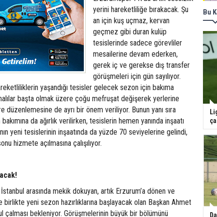
yerini hareketliliğe bırakacak. Şu
Bu K
an için kuş uçmaz, kervan
geçmez gibi duran kulüp
tesislerinde sadece görevliler
mesailerine devam ederken,
gerek iç ve gerekse dış transfer
görüşmeleri için gün sayılıyor.
ketliliklerin yaşandığı tesisler gelecek sezon için bakıma
i halılar başta olmak üzere çoğu mefruşat değişerek yerlerine
vre düzenlemesine de ayrı bir önem veriliyor. Bunun yanı sıra
Li
bakımına da ağırlık verilirken, tesislerin hemen yanında inşaatı
ça
n yeni tesislerinin inşaatında da yüzde 70 seviyelerine gelindi,
nu hizmete açılmasına çalışılıyor.
lacak!
 İstanbul arasında mekik dokuyan, artık Erzurum’a dönen ve
ile birlikte yeni sezon hazırlıklarına başlayacak olan Başkan Ahmet
ul çalması bekleniyor. Görüşmelerinin büyük bir bölümünü
Da