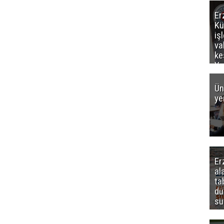
Er
Kü
iş
va
ke
Ya
ce
Ün
ye
Er
al
ta
dü
sü