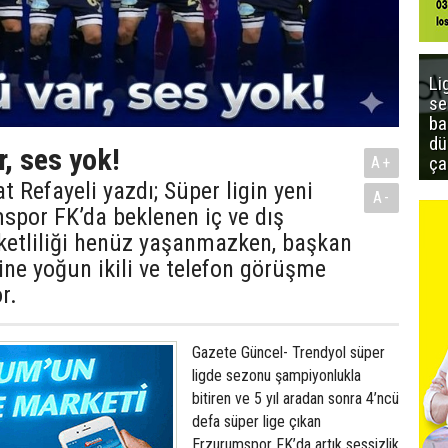
Li
se
ba
dü
r, ses yok!
ça
A+
t Refayeli yazdı; Süper ligin yeni
A-
spor FK’da beklenen iç ve dış
ketliliği henüz yaşanmazken, başkan
ine yoğun ikili ve telefon görüşme
r.
Gazete Güncel- Trendyol süper
ligde sezonu şampiyonlukla
bitiren ve 5 yıl aradan sonra 4’ncü
defa süper lige çıkan
Erzurumspor FK’da artık sessizlik