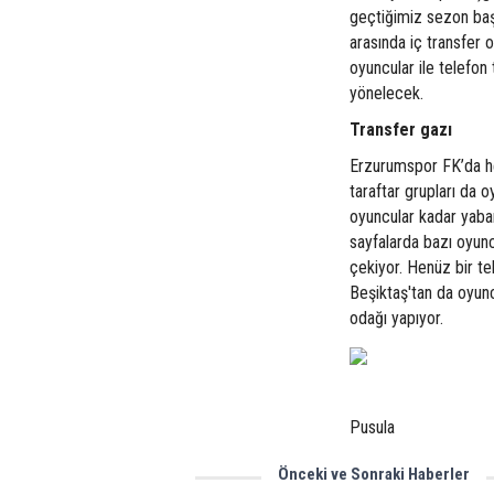
geçtiğimiz sezon başı
arasında iç transfer 
oyuncular ile telefon
yönelecek.
Transfer gazı
Erzurumspor FK’da he
taraftar grupları da 
oyuncular kadar yaban
sayfalarda bazı oyuncu
çekiyor. Henüz bir t
Beşiktaş'tan da oyunc
odağı yapıyor.
Pusula
Önceki ve Sonraki Haberler