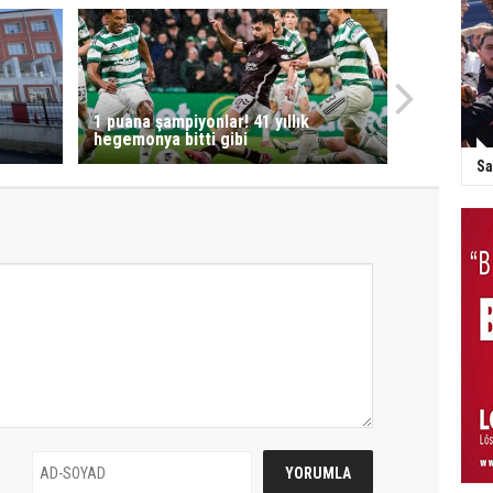
1 puana şampiyonlar! 41 yıllık
hegemonya bitti gibi
Sa