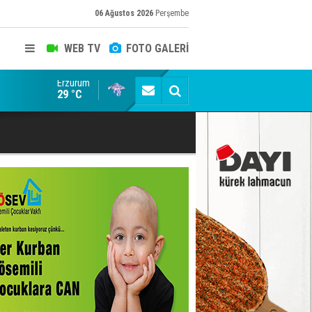
06 Ağustos 2026
Perşembe
WEB TV
FOTO GALERİ
Erzurum
Belediyede rüşvet skandalının görüntüleri ortaya çık
29 °C