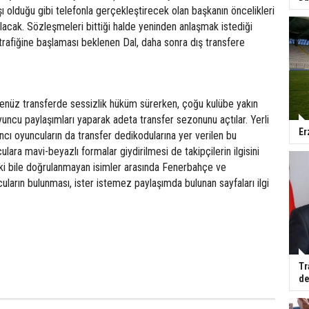
 olduğu gibi telefonla gerçekleştirecek olan başkanın öncelikleri
olacak. Sözleşmeleri bittiği halde yeninden anlaşmak istediği
 trafiğine başlaması beklenen Dal, daha sonra dış transfere
nüz transferde sessizlik hüküm sürerken, çoğu kulübe yakın
oyuncu paylaşımları yaparak adeta transfer sezonunu açtılar. Yerli
Er
cı oyuncuların da transfer dedikodularına yer verilen bu
lara mavi-beyazlı formalar giydirilmesi de takipçilerin ilgisini
eki bile doğrulanmayan isimler arasında Fenerbahçe ve
uların bulunması, ister istemez paylaşımda bulunan sayfaları ilgi
Tr
de