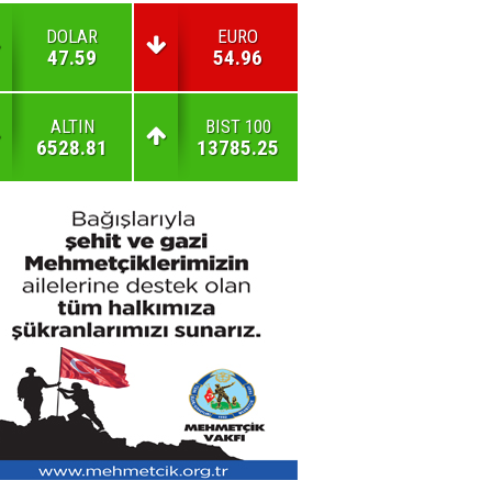
DOLAR
EURO
47.59
54.96
ALTIN
BIST 100
6528.81
13785.25