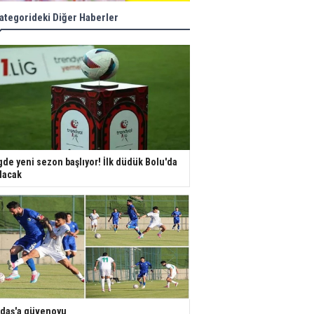
ategorideki Diğer Haberler
gde yeni sezon başlıyor! İlk düdük Bolu'da
lacak
daş'a güvenoyu