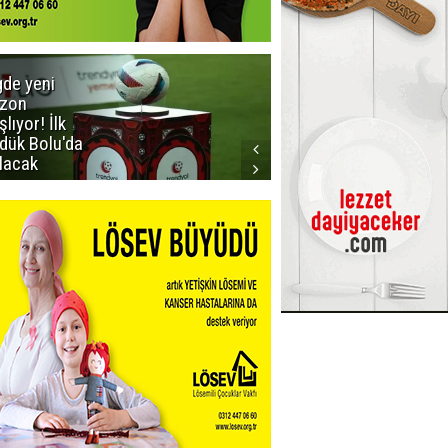
gde yeni
Dadaş'a
zon
güvenoyu
şlıyor! İlk
dük Bolu'da
lacak