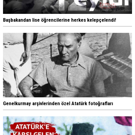
Başbakandan lise öğrencilerine herkes kelepçelendi!
Genelkurmay arşivlerinden özel Atatürk fotoğrafları