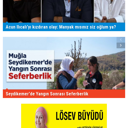
Acun Ilıcalı'yı kızdıran olay: Manyak mısınız siz oğlum ya?
Seydikemer'de Yangın Sonrası Seferberlik