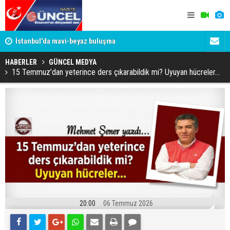
um
İstanbul'da mavi-beyaz buluşma
Erzurumspo
HABERLER
GÜNCEL MEDYA
15 Temmuz’dan yeterince ders çıkarabildik mi? Uyuyan hücreler...
20:00
06 Temmuz 2026