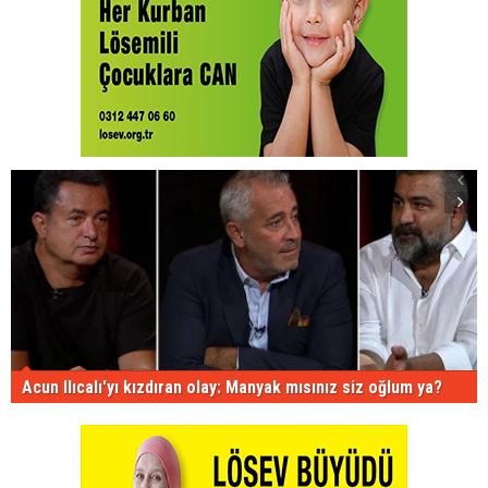
Acun Ilıcalı'yı kızdıran olay: Manyak mısınız siz oğlum ya?