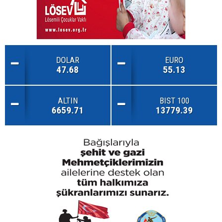
DOLAR
EURO
47.68
55.13
ALTIN
BIST 100
6659.71
13779.39