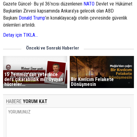
Gazete Güncel- Bu yıl 36’ncısı düzenlenen
NATO
Devlet ve Hükümet
Başkanları Zirvesi kapsamında Ankara’ya gelecek olan ABD
Başkanı
Donald Trump
’ın konaklayacağı otelin çevresinde güvenlik
önlemleri artırıldı.
Detay için TIKLA...
Önceki ve Sonraki Haberler
15 Temmuz’dan yeterince
ders çıkarabildik mi? Uyuyan
Bir Kıvılcım Felakete
hücreler...
Dönüşmesin
HABERE
YORUM KAT