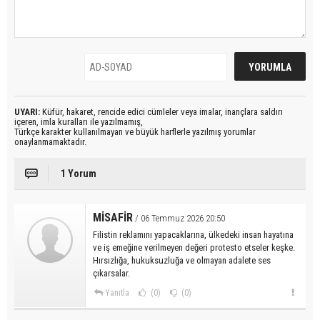
UYARI:
Küfür, hakaret, rencide edici cümleler veya imalar, inançlara saldırı
içeren, imla kuralları ile yazılmamış,
Türkçe karakter kullanılmayan ve büyük harflerle yazılmış yorumlar
onaylanmamaktadır.
1 Yorum
MİSAFİR
/ 06 Temmuz 2026 20:50
Filistin reklamını yapacaklarına, ülkedeki insan hayatına
ve iş emeğine verilmeyen değeri protesto etseler keşke.
Hırsızlığa, hukuksuzluğa ve olmayan adalete ses
çıkarsalar.
Yanıtla
(0)
(0)