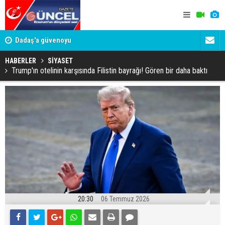
Dadaş'a güvenoyu
Murat Ağıre
belediyeye
HABERLER
SİYASET
Trump'ın otelinin karşısında Filistin bayrağı! Gören bir daha baktı
20:30
06 Temmuz 2026