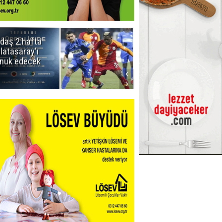
daş 2.hafta
Ömer Arda
latasaray'ı
U20 Millî Takım
nuk edecek
kadrosunda