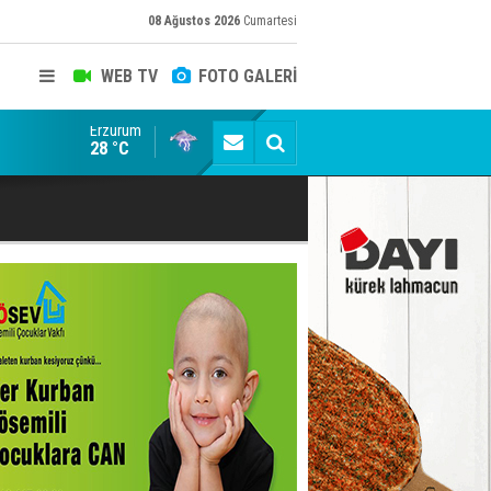
08 Ağustos 2026
Cumartesi
WEB TV
FOTO GALERİ
Erzurum
Gülistan Doku Dosyasında Siyah Helikopter Skandalı:
28 °C