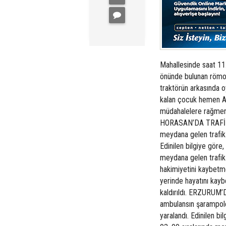
Mahallesinde saat 11.
önünde bulunan römork
traktörün arkasında oy
kalan çocuk hemen Aş
müdahalelere rağmen C.
HORASAN’DA TRAFİK 
meydana gelen trafik 
Edinilen bilgiye göre
meydana gelen trafik
hakimiyetini kaybetm
yerinde hayatını kay
kaldırıldı. ERZUR
ambulansın şarampole
yaralandı. Edinilen 