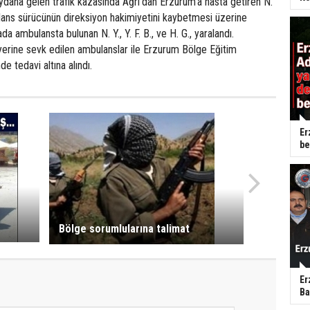
ydana gelen trafik kazasında Ağrı’dan Erzurum’a hasta getiren N.
ulans sürücünün direksiyon hakimiyetini kaybetmesi üzerine
 ambulansta bulunan N. Y., Y. F. B., ve H. G., yaralandı.
 yerine sevk edilen ambulanslar ile Erzurum Bölge Eğitim
e tedavi altına alındı.
Er
be
Bölge sorumlularına talimat
Er
Ba