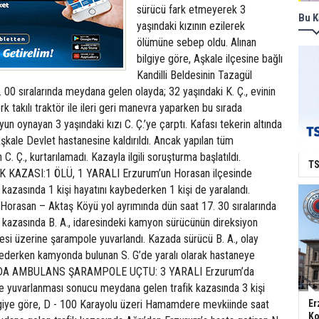
sürücü fark etmeyerek 3
Bu K
yaşındaki kızının ezilerek
ölümüne sebep oldu. Alınan
bilgiye göre, Aşkale ilçesine bağlı
Kandilli Beldesinin Tazagül
 00 sıralarında meydana gelen olayda; 32 yaşındaki K. Ç., evinin
 takılı traktör ile ileri geri manevra yaparken bu sırada
un oynayan 3 yaşındaki kızı C. Ç.’ye çarptı. Kafası tekerin altında
kale Devlet hastanesine kaldırıldı. Ancak yapılan tüm
 Ç., kurtarılamadı. Kazayla ilgili soruşturma başlatıldı.
TS
KAZASI:1 ÖLÜ, 1 YARALI Erzurum’un Horasan ilçesinde
kazasında 1 kişi hayatını kaybederken 1 kişi de yaralandı.
, Horasan – Aktaş Köyü yol ayrımında dün saat 17. 30 sıralarında
 kazasında B. A., idaresindeki kamyon sürücünün direksiyon
esi üzerine şarampole yuvarlandı. Kazada sürücü B. A., olay
bederken kamyonda bulunan S. G’de yaralı olarak hastaneye
UM’DA AMBULANS ŞARAMPOLE UÇTU: 3 YARALI Erzurum’da
 yuvarlanması sonucu meydana gelen trafik kazasında 3 kişi
bilgiye göre, D - 100 Karayolu üzeri Hamamdere mevkiinde saat
Er
Ko