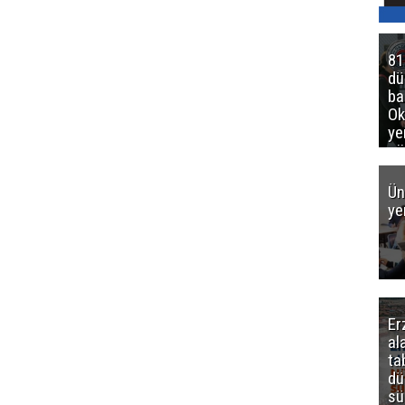
81
d
ba
Ok
ye
gö
Ün
ye
Er
al
ta
dü
sü