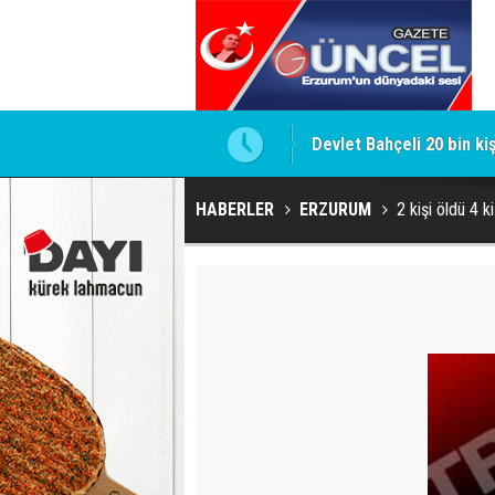
Devlet Bahçeli 20 bin ki
HABERLER
ERZURUM
2 kişi öldü 4 ki