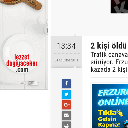
2 kişi öldü
13:34
Trafik canav
sürüyor. Erz
04 Ağustos 2011
kazada 2 kişi