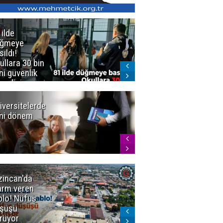
 ilde
Erzurum'da
üğmeye
Kürekle
sıldı!
işlenen
ullara 30 bin
vahşette karar
ni güvenlik
kesinleşti!
revlisi
Yargıtay
cezaları onadı
iversitelerde
Başkan
ni dönem
Sekmen'den
Tercih
Döneminde
Erzurum
Vurgusu
zincan'da
Meteoroloji
arm veren
uyardı!
blo! Nüfus
Doğu'ya yaz
şüşü
gelmeyecek
rüyor