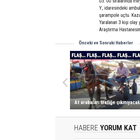
03. 00 sıralarında me
Y., idaresindeki amb
şarampole uçtu. Kazada
Yaralanan 3 kişi olay
Araştırma Hastanesind
Önceki ve Sonraki Haberler
At arabaları trafiğe çıkmıyacak
HABERE
YORUM KAT