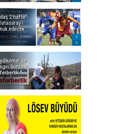
daş 2.hafta
Ömer Arda
latasaray'ı
U20 Millî Takım
nuk edecek
kadrosunda
ydikemer'de
Muğla
ngın Sonrası
Büyükşehir
ferberlik
Tüm
İmkânlarıyla
Yangın
Sahasında