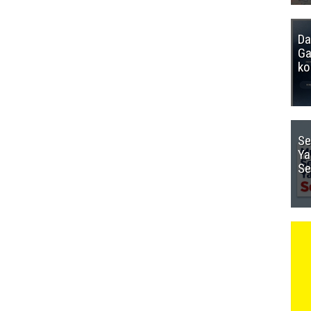
Da
Ga
ko
Se
Ya
Se