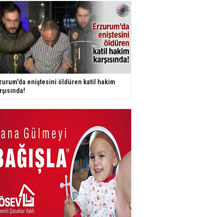
zurum'da eniştesini öldüren katil hakim
rşısında!