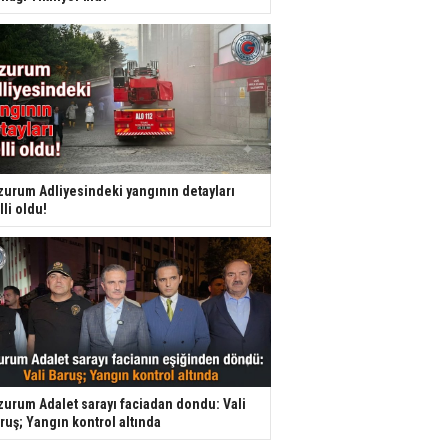
zurum Adliyesindeki yangının detayları
lli oldu!
zurum Adalet sarayı faciadan dondu: Vali
ruş; Yangın kontrol altında