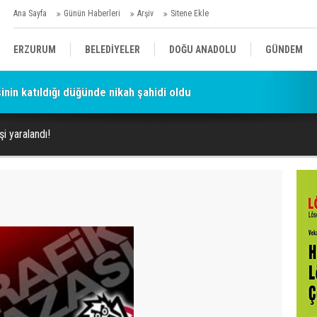
Ana Sayfa
Günün Haberleri
Arşiv
Sitene Ekle
ERZURUM
BELEDİYELER
DOĞU ANADOLU
GÜNDEM
şinin katıldığı düğünde nikah şahidi oldu
SİYASET
AFAD/ SAVAŞ
SPOR
şi yaralandı!
KÜLTÜR/SANAT//MAĞAZİN
BODRUM