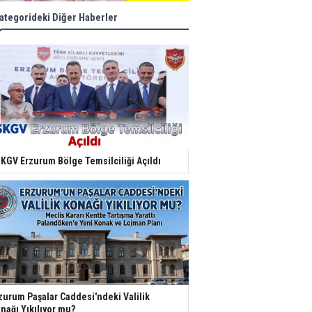
ategorideki Diğer Haberler
KGV Erzurum Bölge Temsilciliği Açıldı
zurum Paşalar Caddesi'ndeki Valilik
nağı Yıkılıyor mu?