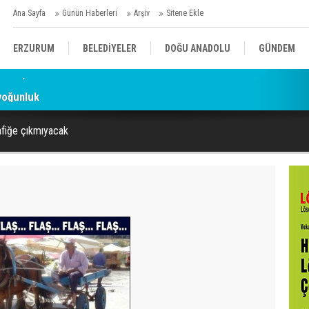
Ana Sayfa
Günün Haberleri
Arşiv
Sitene Ekle
ERZURUM
BELEDİYELER
DOĞU ANADOLU
GÜNDEM
yoğunluk
SİYASET
AFAD/ SAVAŞ
SPOR
rafiğe çıkmıyacak
KÜLTÜR/SANAT//MAĞAZİN
BODRUM