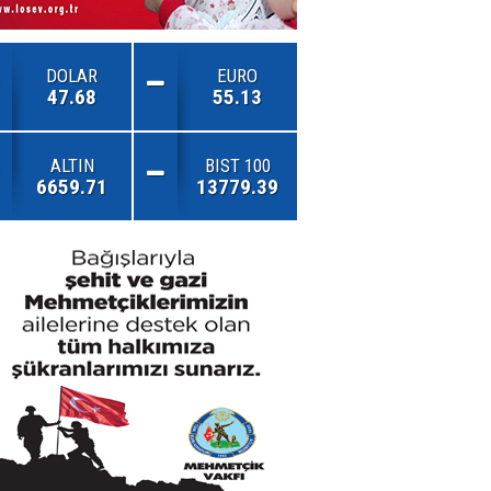
DOLAR
EURO
47.68
55.13
ALTIN
BIST 100
6659.71
13779.39