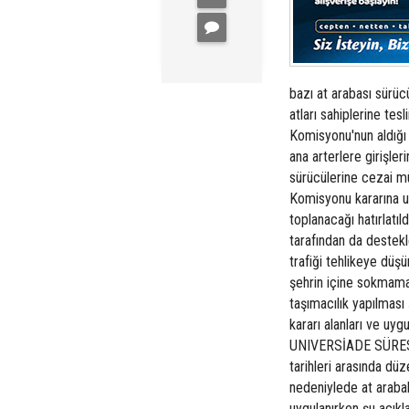
bazı at arabası sürücü
atları sahiplerine tes
Komisyonu'nun aldığı 
ana arterlere girişler
sürücülerine cezai mü
Komisyonu kararına uy
toplanacağı hatırlatıl
tarafından da destekle
trafiği tehlikeye düş
şehrin içine sokmamas
taşımacılık yapılması
kararı alanları ve uy
UNIVERSİADE SÜRES
tarihleri arasında dü
nedeniylede at arabal
uygulanırken şu açık