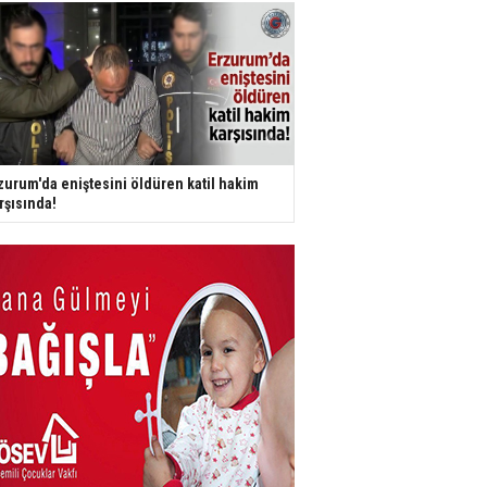
zurum'da eniştesini öldüren katil hakim
rşısında!