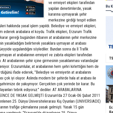
ve emniyet ekipleri tarafından
Bu K
yapılan denetimlerde, yasak
kararına uymayarak şehir
merkezine girdiği tespit edilen
leri hakkında yasal işlem yapıldı. Belediye ve emniyet ekipleri,
lim ederek arabalara el koydu. Trafik ekipleri, Erzurum Trafik
karar gereği bugünden itibaren at arabalarının şehir merkezine
inin yasakladığını belirterek yasaklara uymayan at arabası
eyyide uygulandığını söylediler. Bundan sonra da İl Trafik
mayan at arabalarının emniyet ve zabıta ekipleri tarafından
TS
dı. At arabalarının şehir içine girmesinin yasaklanması vatandaşlar
niyor. Erzurumlular, at arabalarının hem şehri kirlettiğini hem de
ürdüğünü ifade ederek, "Belediye ve emniyetin at arabalarını
ı çok iyi oluyor. Aslında modern bir şehirde hala at arabası ile
 şehrimize de yakışmıyor. Gerçekten çok yerinde bir karar. Bu
gulayanları tebrik ediyoruz." dediler. AT ARABALARINA
İNCE DE YASAK GELMİŞTİ Erzurum'da 27 Ocak-06 Şubat 2011
zenlenen 25. Dünya Üniversitelerarası Kış Oyunları (UNIVERSIADE)
arının trafiğe çıkmalarına yasak gelmişti. Yasak 15 gün
Er
Ko
lama yapılmıştı: “Erzurum'da düzenlenen 25. Dünya