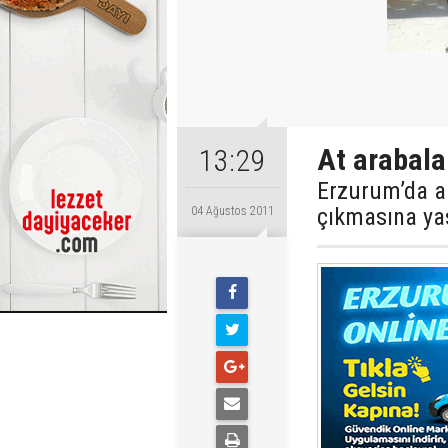
At arabala
13:29
Erzurum’da an
çıkmasına yas
04 Ağustos 2011