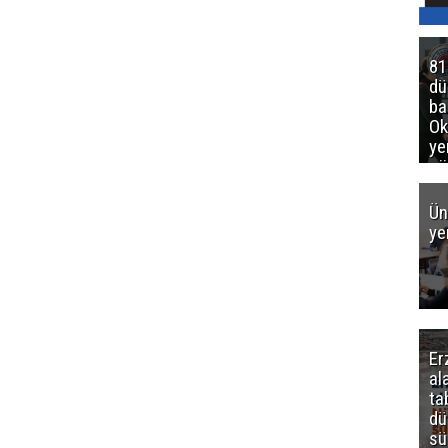
81
d
ba
Ok
ye
gö
Ün
ye
Er
al
ta
dü
sü