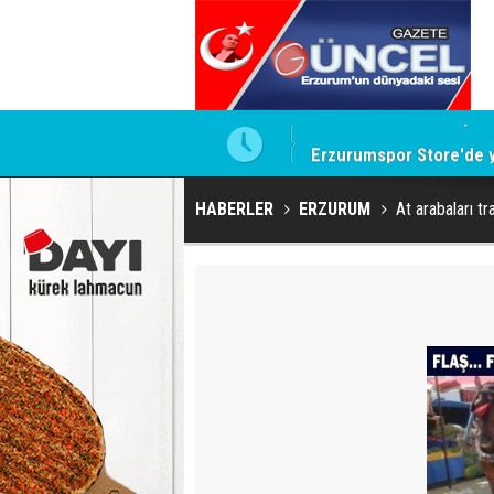
Erzurumspor Store'de 
HABERLER
ERZURUM
At arabaları t