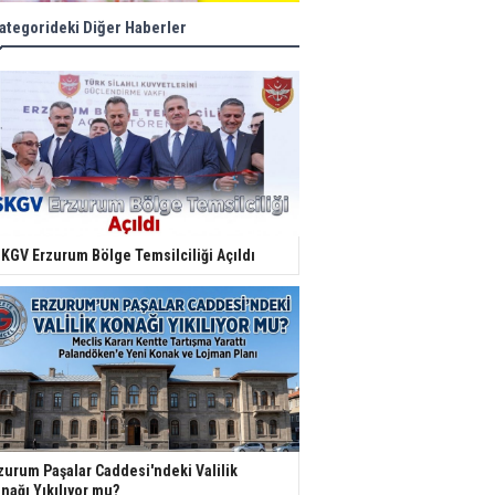
ategorideki Diğer Haberler
KGV Erzurum Bölge Temsilciliği Açıldı
zurum Paşalar Caddesi'ndeki Valilik
nağı Yıkılıyor mu?