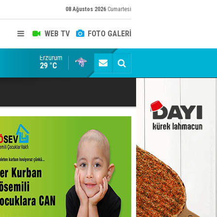
08 Ağustos 2026
Cumartesi
WEB TV
FOTO GALERİ
Erzurum
Adalet Bakanı Gürlek'ten Demirtaş iddiasına yalanl
29 °C