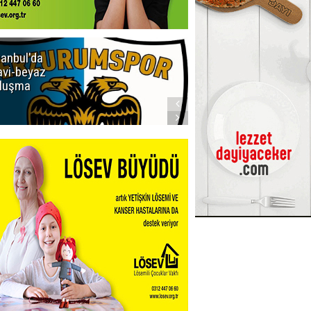
tanbul'da
Erzurumspor
vi-beyaz
Store'de
luşma
yoğunluk