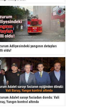
zurum Adliyesindeki yangının detayları
lli oldu!
zurum Adalet sarayı faciadan dondu: Vali
ruş; Yangın kontrol altında