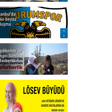
tanbul'da
Erzurumspor
vi-beyaz
Store'de
luşma
yoğunluk
ydikemer'de
Muğla
ngın Sonrası
Büyükşehir
ferberlik
Tüm
İmkânlarıyla
Yangın
Sahasında