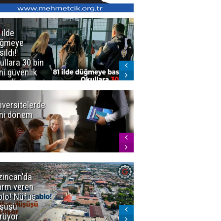
 ilde
Erzurum'da
üğmeye
Kürekle
sıldı!
işlenen
ullara 30 bin
vahşette karar
ni güvenlik
kesinleşti!
revlisi
Yargıtay
cezaları onadı
iversitelerde
Başkan
ni dönem
Sekmen'den
Tercih
Döneminde
Erzurum
Vurgusu
zincan'da
Meteoroloji
arm veren
uyardı!
blo! Nüfus
Doğu'ya yaz
şüşü
gelmeyecek
rüyor