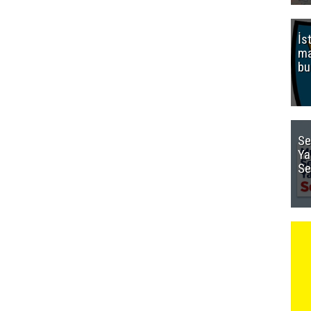
İs
ma
bu
Se
Ya
Se