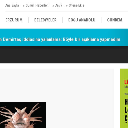
Ana Sayfa
Günün Haberleri
Arşiv
Sitene Ekle
ERZURUM
BELEDİYELER
DOĞU ANADOLU
GÜNDEM
n Demirtaş iddiasına yalanlama: Böyle bir açıklama yapmadım
SİYASET
AFAD/ SAVAŞ
SPOR
KÜLTÜR/SANAT//MAĞAZİN
BODRUM