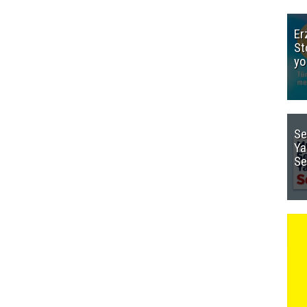
Er
St
yo
Se
Ya
Se