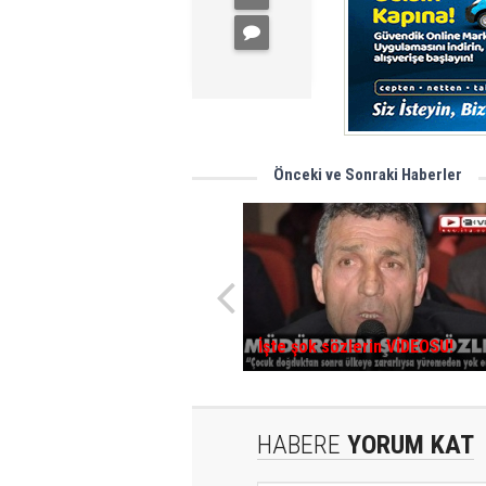
Önceki ve Sonraki Haberler
İşte şok sözlerin VİDEOSU!
HABERE
YORUM KAT