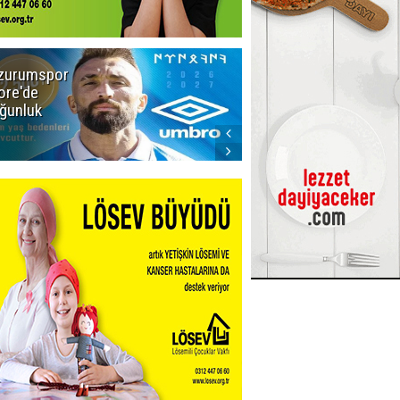
zurumspor
Adalet Bakanı
ore'de
Gürlek'ten
ğunluk
Demirtaş
iddiasına
yalanlama:
Böyle bir
açıklama
yapmadım