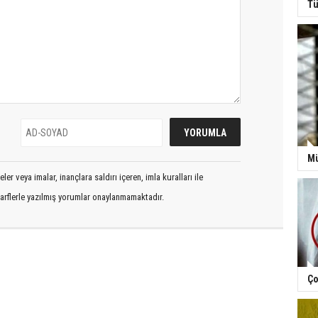
Tü
Mü
er veya imalar, inançlara saldırı içeren, imla kuralları ile
arflerle yazılmış yorumlar onaylanmamaktadır.
Ço