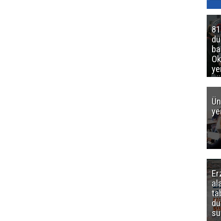
81
d
ba
Ok
ye
gö
Ün
ye
Er
al
ta
dü
sü