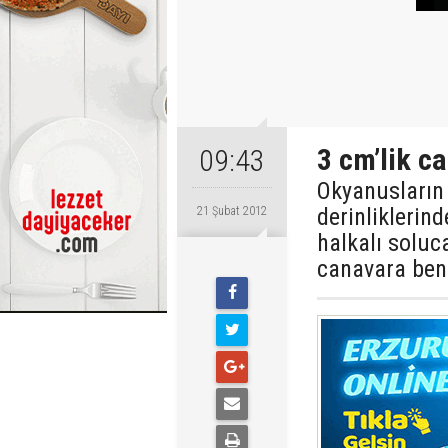
3 cm’lik ca
09:43
Okyanusların 
derinliklerin
21 Şubat 2012
halkalı soluca
canavara benz