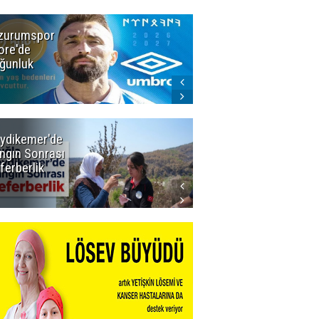
zurumspor
Dadaş 2.hafta
ore'de
Galatasaray'ı
ğunluk
konuk edecek
ydikemer'de
Muğla
ngın Sonrası
Büyükşehir
ferberlik
Tüm
İmkânlarıyla
Yangın
Sahasında