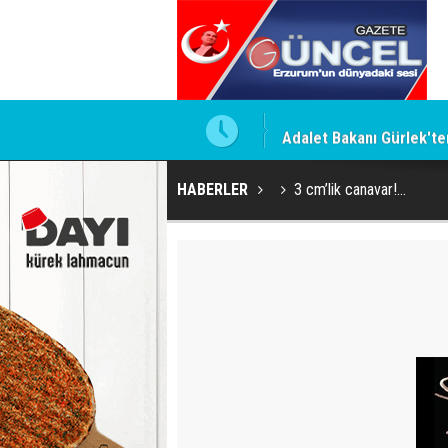
Adalet Bakanı Gürlek'te
HABERLER
3 cm’lik canavar!...