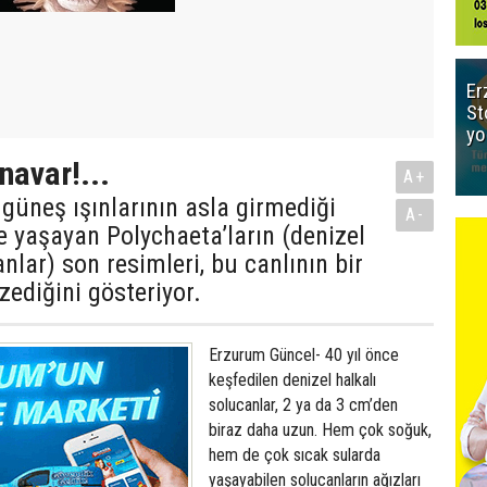
Er
St
yo
navar!...
A+
güneş ışınlarının asla girmediği
A-
de yaşayan Polychaeta’ların (denizel
nlar) son resimleri, bu canlının bir
ediğini gösteriyor.
Erzurum Güncel- 40 yıl önce
keşfedilen denizel halkalı
solucanlar, 2 ya da 3 cm’den
biraz daha uzun. Hem çok soğuk,
hem de çok sıcak sularda
yaşayabilen solucanların ağızları