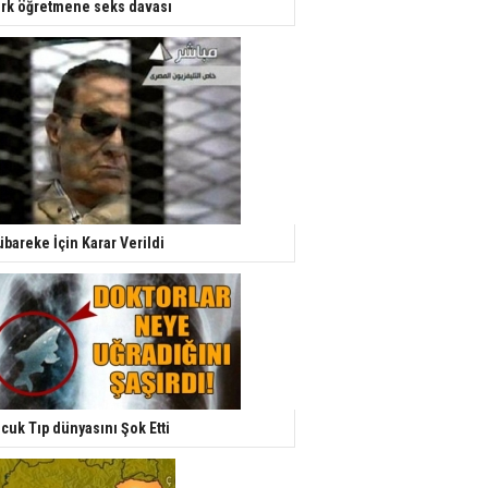
rk öğretmene seks davası
bareke İçin Karar Verildi
cuk Tıp dünyasını Şok Etti