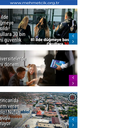
 ilde
Erzurum'da
üğmeye
Kürekle
sıldı!
işlenen
ullara 30 bin
vahşette karar
ni güvenlik
kesinleşti!
revlisi
Yargıtay
cezaları onadı
iversitelerde
Başkan
ni dönem
Sekmen'den
Tercih
Döneminde
Erzurum
Vurgusu
zincan'da
Meteoroloji
arm veren
uyardı!
blo! Nüfus
Doğu'ya yaz
şüşü
gelmeyecek
rüyor