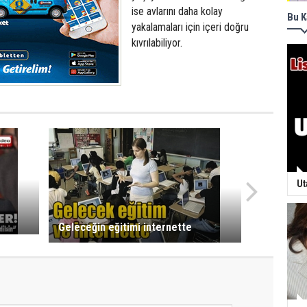
ise avlarını daha kolay
Bu K
yakalamaları için içeri doğru
kıvrılabiliyor.
Ut
Geleceğin eğitimi internette