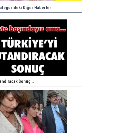
ategorideki Diğer Haberler
andıracak Sonuç...