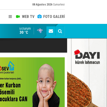
08 Ağustos 2026
Cumartesi
WEB TV
FOTO GALERİ
Erzurum
Dadaş 2.hafta Galatasaray'ı konuk edecek
30 °C