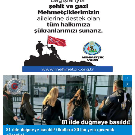
81 ilde düğmeye basıldı! Okullara 30 bin yeni güvenlik