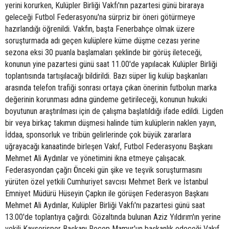
yerini korurken, Kulüpler Birliği Vakfı'nın pazartesi günü biraraya
geleceği Futbol Federasyonu'na sürpriz bir öneri götürmeye
hazırlandığı öğrenildi. Vakfın, başta Fenerbahçe olmak üzere
soruşturmada adı geçen kulüplere küme düşme cezası yerine
sezona eksi 30 puanla başlamaları şeklinde bir görüş ileteceği,
konunun yine pazartesi günü saat 11.00'de yapılacak Kulüpler Birliği
toplantısında tartışılacağı bildirildi. Bazı süper lig kulüp başkanları
arasında telefon trafiği sonrası ortaya çıkan önerinin futbolun marka
değerinin korunması adına gündeme getirileceği, konunun hukuki
boyutunun araştırılması için de çalışma başlatıldığı ifade edildi. Ligden
bir veya birkaç takımın düşmesi halinde tüm kulüplerin naklen yayın,
İddaa, sponsorluk ve tribün gelirlerinde çok büyük zararlara
uğrayacağı kanaatinde birleşen Vakıf, Futbol Federasyonu Başkanı
Mehmet Ali Aydınlar ve yönetimini ikna etmeye çalışacak.
Federasyondan çağrı Önceki gün şike ve teşvik soruşturmasını
yürüten özel yetkili Cumhuriyet savcısı Mehmet Berk ve İstanbul
Emniyet Müdürü Hüseyin Çapkın ile görüşen Federasyon Başkanı
Mehmet Ali Aydınlar, Kulüpler Birliği Vakfı'nı pazartesi günü saat
13.00'de toplantıya çağırdı. Gözaltında bulunan Aziz Yıldırım'ın yerine
vekili Kayserispor Başkanı Recep Mamur'un başkanlık edeceği Vakıf