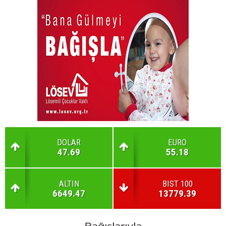
DOLAR
EURO
47.69
55.18
ALTIN
BIST 100
6649.47
13779.39