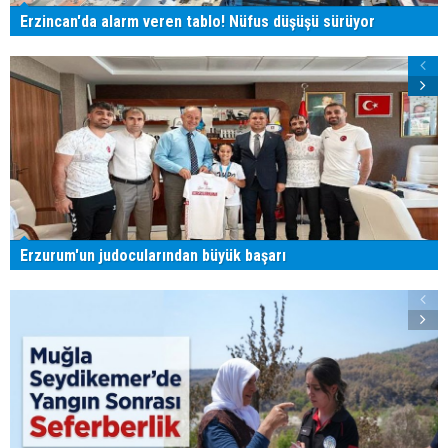
Erzincan'da alarm veren tablo! Nüfus düşüşü sürüyor
Erzurum'un judocularından büyük başarı