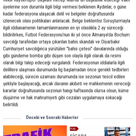
üyelerine son durumla ilgili bilgi vermesi beklenen Aydınlar, o güne
kadar federasyona ulaşacak delil ve belgeler doğrultusunda
izlenecek olası politikaları anlatacak. Belge beklentisi Soruşturmayla
ilgili iddianamenin tamamlanmasının en iyi olasılıkla 2 ay süreceği
bildirilirken, Futbol Federasyonu'nun iki yıl önce Almanya'da Bochum
savcılığı tarafından ortaya çıkarılan bahis skandalı ve Diyarbakır
Cumhuriyet savcılığınca yürütülen "bahis çetesi" davalarında olduğu
gibi gündeme bomba gibi düşen son olayla ilgili olarak da resmi
olarak bilgi talep edeceği vurgulandı. Federasyonun iddialarla ilgili
delillere ulaşması durumunda lig başlamadan önce gerekli tedbirleri
alabileceği, sürecin uzaması durumunda ise sezonun tescil edilen
şekliyle başlayacağı, ancak davanın akıbeti ve mahkemenin vereceği
kararlar doğrultusunda sezonun hangi haftasında olursa olsun, küme
düşürme ve hak mahrumiyeti gibi cezaları uygulamaya sokacağı
belirtildi.
Önceki ve Sonraki Haberler