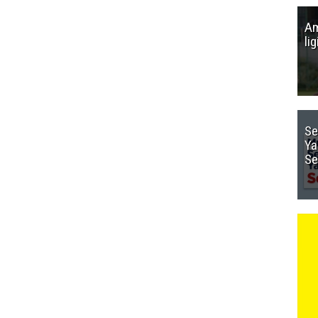
Am
li
Se
Ya
Se