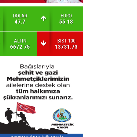
DOLAR
EURO
47.7
55.18
ALTIN
BIST 100
6672.75
13731.73