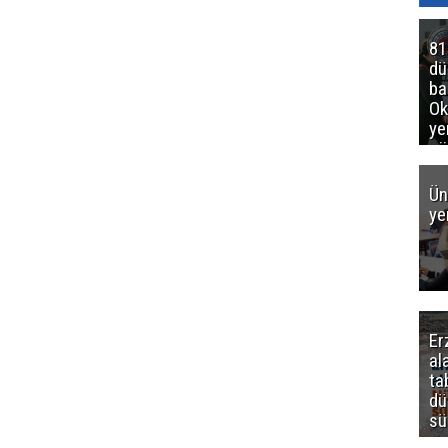
81
d
ba
Ok
ye
gö
Ün
ye
Er
al
ta
dü
sü