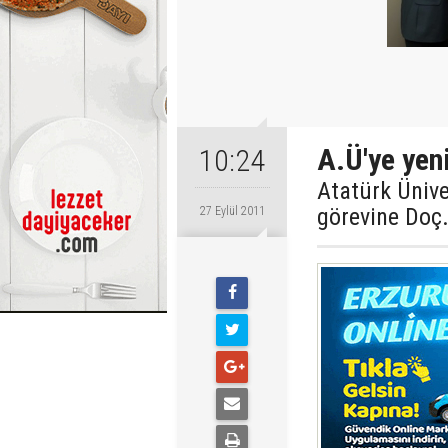
A.Ü'ye yen
10:24
Atatürk Ünive
görevine Doç.
27 Eylül 2011