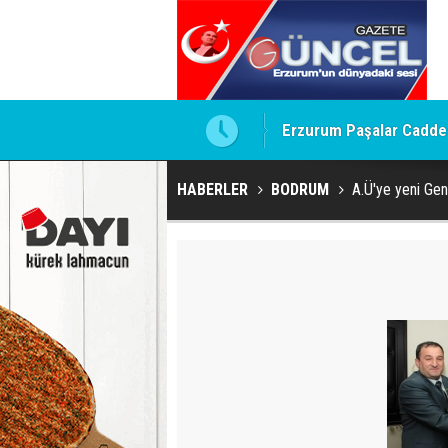
Erzurum Paşalar Caddesi
HABERLER
BODRUM
A.Ü'ye yeni Gen