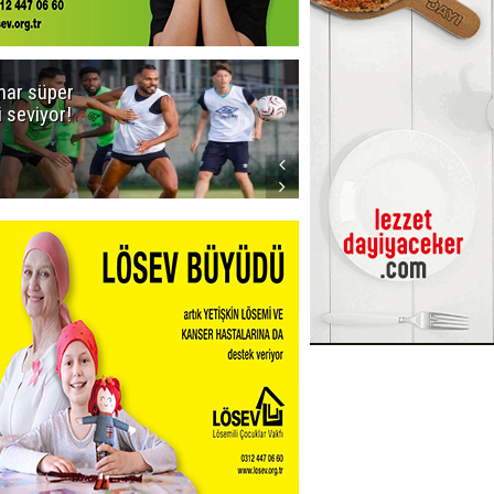
ar süper
Dadaş'a Milli
gi seviyor!
Piyango!