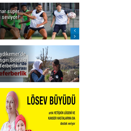
ar süper
Dadaş'a Milli
gi seviyor!
Piyango!
ydikemer'de
Muğla
ngın Sonrası
Büyükşehir
ferberlik
Tüm
İmkânlarıyla
Yangın
Sahasında