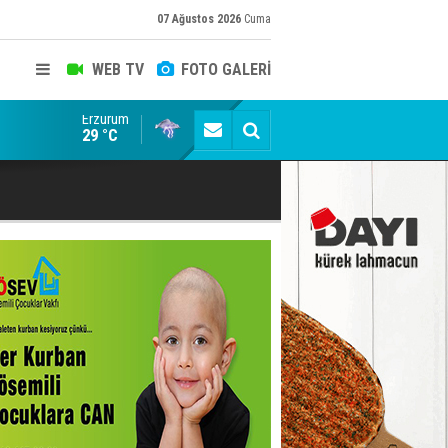
07 Ağustos 2026
Cuma
WEB TV
FOTO GALERİ
Erzurum
Türkiye, Suudi Arabistan ve Pakistan üçlü savunma 
29 °C