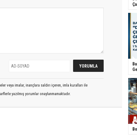
Ça
Ba
Ge
er veya imalar, inançlara saldırı içeren, imla kuralları ile
arflerle yazılmış yorumlar onaylanmamaktadır.
Bo