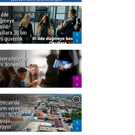
 ilde
Erzurum'da
üğmeye
Kürekle
sıldı!
işlenen
ullara 30 bin
vahşette karar
ni güvenlik
kesinleşti!
revlisi
Yargıtay
cezaları onadı
iversitelerde
Başkan
ni dönem
Sekmen'den
Tercih
Döneminde
Erzurum
Vurgusu
zincan'da
Meteoroloji
arm veren
uyardı!
blo! Nüfus
Doğu'ya yaz
şüşü
gelmeyecek
rüyor