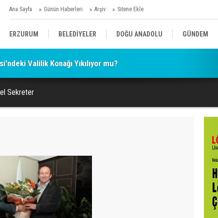
Ana Sayfa
Günün Haberleri
Arşiv
Sitene Ekle
ERZURUM
BELEDİYELER
DOĞU ANADOLU
GÜNDEM
'ndeki Valilik Konağı Yıkılıyor mu?
SİYASET
AFAD/ SAVAŞ
SPOR
el Sekreter
KÜLTÜR/SANAT//MAĞAZİN
BODRUM