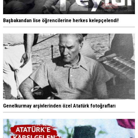
Başbakandan lise öğrencilerine herkes kelepçelendi!
Genelkurmay arşivlerinden özel Atatürk fotoğrafları