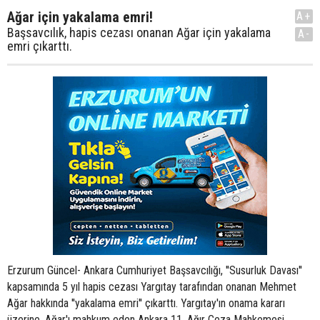
Ağar için yakalama emri!
A+
Başsavcılık, hapis cezası onanan Ağar için yakalama
A-
emri çıkarttı.
Erzurum Güncel- Ankara Cumhuriyet Başsavcılığı, ''Susurluk Davası''
kapsamında 5 yıl hapis cezası Yargıtay tarafından onanan Mehmet
Ağar hakkında ''yakalama emri'' çıkarttı. Yargıtay'ın onama kararı
üzerine, Ağar'ı mahkum eden Ankara 11. Ağır Ceza Mahkemesi,