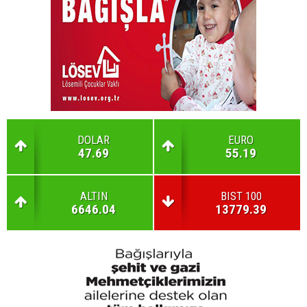
DOLAR
EURO
47.69
55.19
ALTIN
BIST 100
6646.04
13779.39