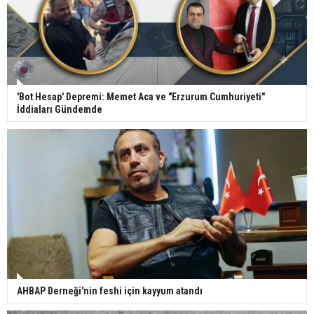
'Bot Hesap' Depremi: Memet Aca ve "Erzurum Cumhuriyeti"
İddiaları Gündemde
AHBAP Derneği'nin feshi için kayyum atandı