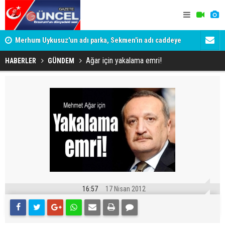
Merhum Uykusuz'un adı parka, Sekmen'in adı caddeye
Konuşanlar'
verildi
Gözaltına a
Ağar için yakalama emri!
HABERLER
GÜNDEM
16:57
17 Nisan 2012