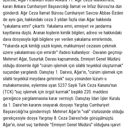
kararı Ankara Cumhuriyet Başsavcılığı İlamat ve İnfaz Bürosu'na dün
gönderdi. Ağır Ceza İlamat Bürosu Cumhuriyet Savcısı Abbas Özden
de aynı gün, hakkındaki ceza 3 yıldan fazla olan Ağar hakkında
''yakalama emri'' çıkarttı. Yakalama emri, emniyet ve jandarma
kayıtlarına düştü. Aranan kişilerin kimlik bilgileri, adresi ve hakkındaki
dava dosyasıyla ilgili bilgilere yer verilen yakalama emirlerinde,
''Yukarıda açık kimliği yazılı kişinin, mahkumiyet cezasını çekmek
üzere yakalanması için emirdir'' ifadesi kullanılıyor. -Davanın geçmişi-
Mehmet Ağar, Susurluk Davası kapsamında, Emniyet Genel Müdürü
olduğu dönemle ilgili ''cürüm işlemek için silahlı teşekkül oluşturmak''
suçundan yargılandı. Danıştay 1. Dairesi, Ağar'ın, ''cürüm işlemek için
silahlı teşekkül meydana getirmek'' suçu yönünden lüzum-u
muhakemesine, eylemine uyan 5237 Sayılı Türk Ceza Kanunu'nun
(TCK) ''suç işlemek için örgüt kurmak'' başlıklı 220. maddesi
gereğince yargılanmasına karar vermişti. Danıştay İdari İşler Kurulu
da 1. Daire'nin kararını onayarak dosyayı Yargıtay Cumhuriyet
Başsavcılığı'na göndermişti. Mehmet Ağar'ın ''vali'' statüsünde olduğu
gerekçesiyle dosya Yargıtay 8. Ceza Dairesi'nde görüşülmüştü.
Ağar'ın, isnat suç tarihinde ''Emniyet Genel Müdürü'' olduğuna işaret