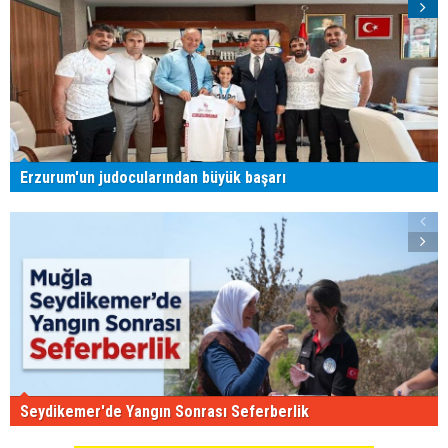
Erzurum'un judocularından büyük başarı
Seydikemer'de Yangın Sonrası Seferberlik