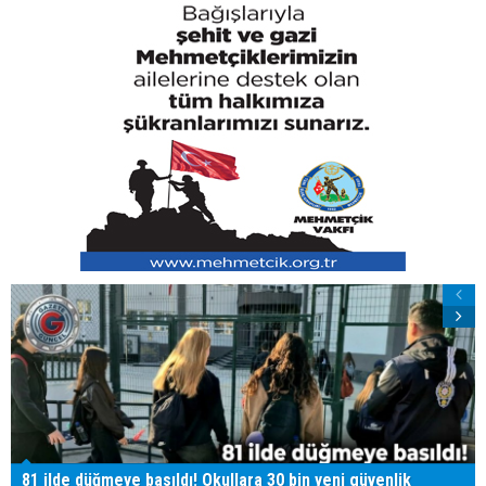
81 ilde düğmeye basıldı! Okullara 30 bin yeni güvenlik