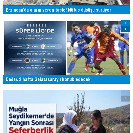
Erzincan'da alarm veren tablo! Nüfus düşüşü sürüyor
Dadaş 2.hafta Galatasaray'ı konuk edecek