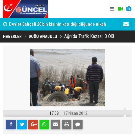
Devlet Bahçeli 20 bin kişinin katıldığı düğünde nikah
Gülistan D
şahidi oldu
Tutuklanan 
Ağrı'da Trafik Kazası: 3 Ölü
HABERLER
DOĞU ANADOLU
17:08
17 Nisan 2012