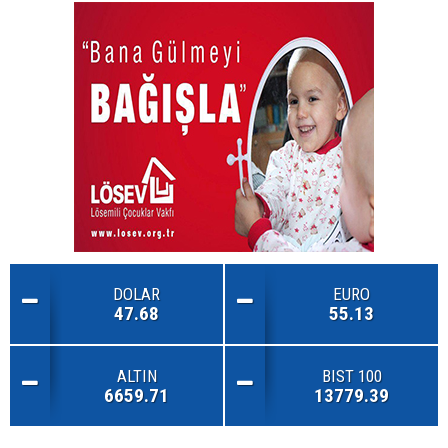
DOLAR
EURO
47.68
55.13
ALTIN
BIST 100
6659.71
13779.39