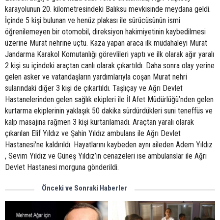
karayolunun 20. kilometresindeki Balıksu mevkisinde meydana geldi.
İçinde 5 kişi bulunan ve henüz plakası ile sürücüsünün ismi
öğrenilemeyen bir otomobil, direksiyon hakimiyetinin kaybedilmesi
üzerine Murat nehrine uçtu. Kaza yapan araca ilk müdahaleyi Murat
Jandarma Karakol Komutanlığı görevlileri yaptı ve ilk olarak ağır yaralı
2 kişi su içindeki araçtan canlı olarak çıkartıldı. Daha sonra olay yerine
gelen asker ve vatandaşların yardımlarıyla coşan Murat nehri
sularındaki diğer 3 kişi de çıkartıldı. Taşlıçay ve Ağrı Devlet
Hastanelerinden gelen sağlık ekipleri ile İl Afet Müdürlüğü’nden gelen
kurtarma ekiplerinin yaklaşık 50 dakika sürdürdükleri suni teneffüs ve
kalp masajına rağmen 3 kişi kurtarılamadı. Araçtan yaralı olarak
çıkarılan Elif Yıldız ve Şahin Yıldız ambulans ile Ağrı Devlet
Hastanesi'ne kaldırıldı. Hayatlarını kaybeden aynı aileden Adem Yıldız
, Sevim Yıldız ve Güneş Yıldız’ın cenazeleri ise ambulanslar ile Ağrı
Devlet Hastanesi morguna gönderildi.
Önceki ve Sonraki Haberler