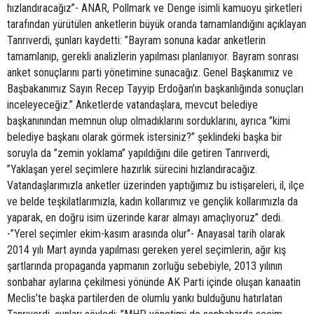
hızlandıracağız”- ANAR, Pollmark ve Denge isimli kamuoyu şirketleri
tarafından yürütülen anketlerin büyük oranda tamamlandığını açıklayan
Tanrıverdi, şunları kaydetti: ”Bayram sonuna kadar anketlerin
tamamlanıp, gerekli analizlerin yapılması planlanıyor. Bayram sonrası
anket sonuçlarını parti yönetimine sunacağız. Genel Başkanımız ve
Başbakanımız Sayın Recep Tayyip Erdoğan’ın başkanlığında sonuçları
inceleyeceğiz.” Anketlerde vatandaşlara, mevcut belediye
başkanınından memnun olup olmadıklarını sorduklarını, ayrıca ”kimi
belediye başkanı olarak görmek istersiniz?” şeklindeki başka bir
soruyla da ”zemin yoklama” yapıldığını dile getiren Tanrıverdi,
”Yaklaşan yerel seçimlere hazırlık sürecini hızlandıracağız.
Vatandaşlarımızla anketler üzerinden yaptığımız bu istişareleri, il, ilçe
ve belde teşkilatlarımızla, kadın kollarımız ve gençlik kollarımızla da
yaparak, en doğru isim üzerinde karar almayı amaçlıyoruz” dedi.
-”Yerel seçimler ekim-kasım arasında olur”- Anayasal tarih olarak
2014 yılı Mart ayında yapılması gereken yerel seçimlerin, ağır kış
şartlarında propaganda yapmanın zorluğu sebebiyle, 2013 yılının
sonbahar aylarına çekilmesi yönünde AK Parti içinde oluşan kanaatin
Meclis’te başka partilerden de olumlu yankı bulduğunu hatırlatan