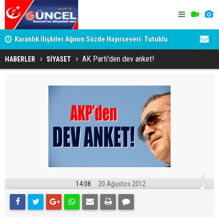
Karanlık İlişkiler Ağının Sözde Hayırseveri: Tutuklu
Dadaş'a Mil
Memet Aca Dosyası
AK Parti'den dev anket!
HABERLER
SİYASET
14:08
20 Ağustos 2012