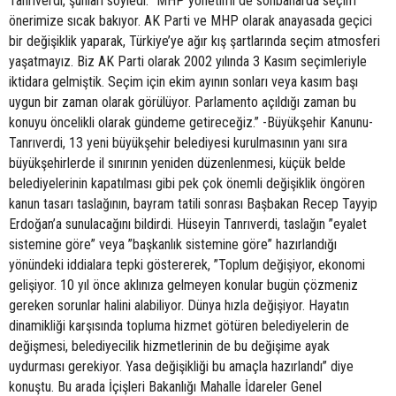
Tanrıverdi, şunları söyledi: ”MHP yönetimi de sonbaharda seçim
önerimize sıcak bakıyor. AK Parti ve MHP olarak anayasada geçici
bir değişiklik yaparak, Türkiye’ye ağır kış şartlarında seçim atmosferi
yaşatmayız. Biz AK Parti olarak 2002 yılında 3 Kasım seçimleriyle
iktidara gelmiştik. Seçim için ekim ayının sonları veya kasım başı
uygun bir zaman olarak görülüyor. Parlamento açıldığı zaman bu
konuyu öncelikli olarak gündeme getireceğiz.” -Büyükşehir Kanunu-
Tanrıverdi, 13 yeni büyükşehir belediyesi kurulmasının yanı sıra
büyükşehirlerde il sınırının yeniden düzenlenmesi, küçük belde
belediyelerinin kapatılması gibi pek çok önemli değişiklik öngören
kanun tasarı taslağının, bayram tatili sonrası Başbakan Recep Tayyip
Erdoğan’a sunulacağını bildirdi. Hüseyin Tanrıverdi, taslağın ”eyalet
sistemine göre” veya ”başkanlık sistemine göre” hazırlandığı
yönündeki iddialara tepki göstererek, ”Toplum değişiyor, ekonomi
gelişiyor. 10 yıl önce aklınıza gelmeyen konular bugün çözmeniz
gereken sorunlar halini alabiliyor. Dünya hızla değişiyor. Hayatın
dinamikliği karşısında topluma hizmet götüren belediyelerin de
değişmesi, belediyecilik hizmetlerinin de bu değişime ayak
uydurması gerekiyor. Yasa değişikliği bu amaçla hazırlandı” diye
konuştu. Bu arada İçişleri Bakanlığı Mahalle İdareler Genel