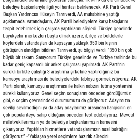
belediye başkanlarıyla ilgili yol haritası belirlenecek. AK Parti Genel
Başkan Yardımcısı Hüseyin Tanrıverdi, AA muhabirine yaptığı
açıklamada, vatandaşların, AK Partili belediyelere karşı bakışlarını
tespit edebilmek için çalışma yaptıklarını söyledi. Türkiye genelinde
büyükşehir merkezleri başta olmak üzere, il, ilçe ve beldelerle
köylerdeki vatandaşları da kapsayan yaklaşık 350 bin kişinin
görüşünün alındığını bildiren Tanrıverdi, şu bilgiyi verdi: ”350 bin çok
büyük bir rakam. Sanıyorum Türkiye genelinde ve Türkiye tarihinde bu
kadar geniş kapsamlı bir anket çalışması yapılmadı. AK Parti’nin
sürekli birlikte çalıştığı 3 araştırma şirketine yaptırdığımız bu
kamuoyu araştırması ile belediyelerdeki tabloyu görmek istiyoruz. AK
Parti olarak, kamuoyu araştırması ile halkın nabzını tutma yöntemini
sürekli kullanıyoruz. Genel seçim sonuçlarını önceden gördüğümüz
gibi, o seçim çevresindeki durumumuzu da görüyoruz. Adayımızın
sevilip sevilmediğini ya da aday adaylarımız arasından hangisinin en
çok popülariteye sahip olduğunu önceden test edebiliyoruz. Mevcut
milletvekillerimizin ya da belediye başkanlarımızın karnesini
çıkarıyoruz. Yaptıkları hizmetlere vatandaşlarımızın nasıl baktığını
görüyoruz.” -”Yaklaşan yerel seçimlere hazırlık sürecini