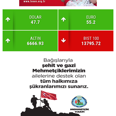
DOLAR
EURO
47.7
55.2
ALTIN
BIST 100
6666.93
13795.72