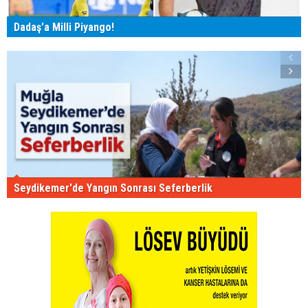
Dadaş'a Milli Piyango!
Seydikemer'de Yangın Sonrası Seferberlik