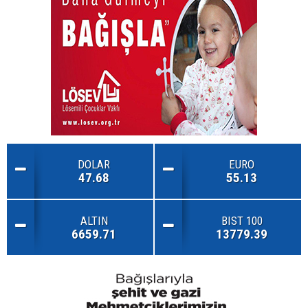
DOLAR
EURO
47.68
55.13
ALTIN
BIST 100
6659.71
13779.39