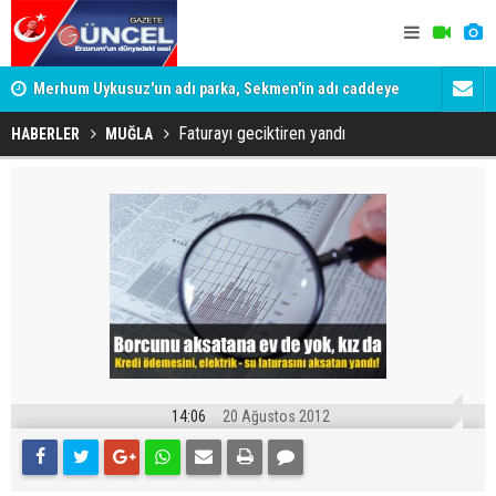
Merhum Uykusuz'un adı parka, Sekmen'in adı caddeye
Konuşanlar'
verildi
Gözaltına a
Faturayı geciktiren yandı
HABERLER
MUĞLA
14:06
20 Ağustos 2012