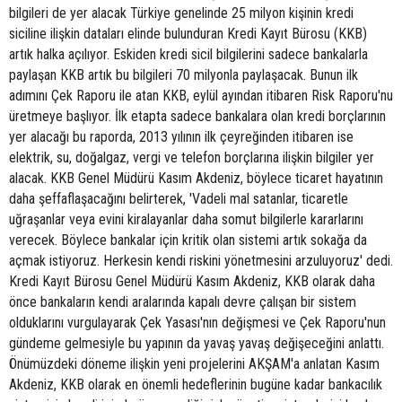
bilgileri de yer alacak Türkiye genelinde 25 milyon kişinin kredi
siciline ilişkin dataları elinde bulunduran Kredi Kayıt Bürosu (KKB)
artık halka açılıyor. Eskiden kredi sicil bilgilerini sadece bankalarla
paylaşan KKB artık bu bilgileri 70 milyonla paylaşacak. Bunun ilk
adımını Çek Raporu ile atan KKB, eylül ayından itibaren Risk Raporu'nu
üretmeye başlıyor. İlk etapta sadece bankalara olan kredi borçlarının
yer alacağı bu raporda, 2013 yılının ilk çeyreğinden itibaren ise
elektrik, su, doğalgaz, vergi ve telefon borçlarına ilişkin bilgiler yer
alacak. KKB Genel Müdürü Kasım Akdeniz, böylece ticaret hayatının
daha şeffaflaşacağını belirterek, 'Vadeli mal satanlar, ticaretle
uğraşanlar veya evini kiralayanlar daha somut bilgilerle kararlarını
verecek. Böylece bankalar için kritik olan sistemi artık sokağa da
açmak istiyoruz. Herkesin kendi riskini yönetmesini arzuluyoruz' dedi.
Kredi Kayıt Bürosu Genel Müdürü Kasım Akdeniz, KKB olarak daha
önce bankaların kendi aralarında kapalı devre çalışan bir sistem
olduklarını vurgulayarak Çek Yasası'nın değişmesi ve Çek Raporu'nun
gündeme gelmesiyle bu yapının da yavaş yavaş değişeceğini anlattı.
Önümüzdeki döneme ilişkin yeni projelerini AKŞAM'a anlatan Kasım
Akdeniz, KKB olarak en önemli hedeflerinin bugüne kadar bankacılık