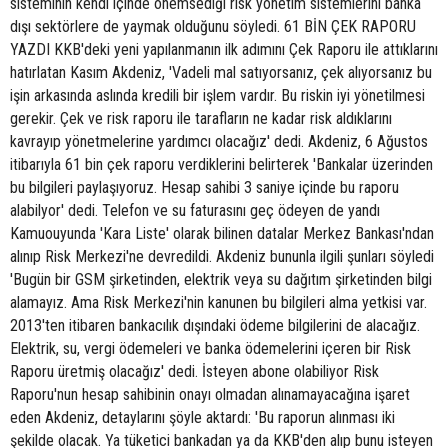
sisteminin kendi içinde önemsediği risk yönetim sistemlerini banka
dışı sektörlere de yaymak olduğunu söyledi. 61 BİN ÇEK RAPORU
YAZDI KKB'deki yeni yapılanmanın ilk adımını Çek Raporu ile attıklarını
hatırlatan Kasım Akdeniz, 'Vadeli mal satıyorsanız, çek alıyorsanız bu
işin arkasında aslında kredili bir işlem vardır. Bu riskin iyi yönetilmesi
gerekir. Çek ve risk raporu ile tarafların ne kadar risk aldıklarını
kavrayıp yönetmelerine yardımcı olacağız' dedi. Akdeniz, 6 Ağustos
itibarıyla 61 bin çek raporu verdiklerini belirterek 'Bankalar üzerinden
bu bilgileri paylaşıyoruz. Hesap sahibi 3 saniye içinde bu raporu
alabilyor' dedi. Telefon ve su faturasını geç ödeyen de yandı
Kamuouyunda 'Kara Liste' olarak bilinen datalar Merkez Bankası'ndan
alınıp Risk Merkezi'ne devredildi. Akdeniz bununla ilgili şunları söyledi
'Bugün bir GSM şirketinden, elektrik veya su dağıtım şirketinden bilgi
alamayız. Ama Risk Merkezi'nin kanunen bu bilgileri alma yetkisi var.
2013'ten itibaren bankacılık dışındaki ödeme bilgilerini de alacağız.
Elektrik, su, vergi ödemeleri ve banka ödemelerini içeren bir Risk
Raporu üretmiş olacağız' dedi. İsteyen abone olabiliyor Risk
Raporu'nun hesap sahibinin onayı olmadan alınamayacağına işaret
eden Akdeniz, detaylarını şöyle aktardı: 'Bu raporun alınması iki
şekilde olacak. Ya tüketici bankadan ya da KKB'den alıp bunu isteyen