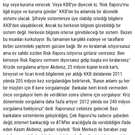
kişi veya kuruma verecek. Veya KBB'ye diyecek ki; 'Risk Raporu'mu
ilgili kişiye ve kuruma gönder.' KKB'nın bu anlamda bir abonelik
sistemi olacak. Şifreyle sistemimize üye olabilip istediği bilgilere
KKB'den ulaşabilecek. Ancak bu herkesin bilgisini görebildiği bir
sistem değil. Herkesin bilgisini isterse görebileceği bir sistem. Bazen
bu insanları korkutuyor. Bu tamamen karşılıklı iradeye ve tarafların
birbiri üzerindeki yaptırım gücüne bağlı. Bir ev kiralamak istiyorsunuz
ama ev sahibi sizden Risk Raporu istiyorsa götürür verirsiniz. Ben
kimseye Risk Raporu vermem diyorsanız gidip başka evi kiralarsınız.'
Krizde sorgulama artıyor Akdeniz, 25 milyon kişinin kredi kartı,
bireysel ve ticari kredi bilgilerinin yer aldığı KKB datalarının 2011
yılında 205 milyon kez sorgulandığını belirterek, 'Bunun anlamı şu her
bir müşteri için 8 kere sorgulamışlar. Bankalar hem kredi vermeden
önce sorguluyor hem de verdikten sonra izleme için sorguluyor. Kriz
döneminde sorgulama daha fazla artıyor. 2012 yılında ise 240 milyon
sorgulama bekliyoruz' dedi. Raporunuz cebinize gelecek Bazı
bankaların sistemlerini geliştirdiğini, Çek Raporu'nu sadece şubeden
değil, internet bankacılığı ve ATM'ler aracılığıyla da verebildiğini ifade
eden Kasım Akdeniz, şunları söyledi: 'Risk Merkezi ile beraber cep