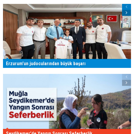
Erzurum'un judocularından büyük başarı
Seydikemer'de Yangın Sonrası Seferberlik