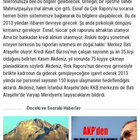
telefonunuza bile bu bilgiler gelebilecek. Örneğin; bir işletme sahibi
Mahmutpaşa'ya mal almak için gitti. Esnaf da Çek Raporu'nu sorarsa
hemen bizim sistemimize bağlanarak bu bilgilere ulaşabilecek. Bu da
2013 yılından itibaren devreye girecek. Şu anda psikolojik döngüyü
kırmamız gerekiyor. Esnaf, tüccar çek raporunu almaktan utanıyor.
Ama bir bankadan kredi alırken utanmıyor. Riskini doğru yönetmek
isteyen herkesin bu raporları istemesi en doğal hakkı.' Merkez Batı
Ataşehir oluyor Kredi Kayıt Bürosu'nun çalışan sayısının şu an 35 kişi
olduğunu belirten Kasım Akdeniz, yıl sonunda 75 kişiye çıkmayı
planladıklarını söyledi. Akdeniz, Risk Raporu'nun devreye girmesiyle
birlikte kadronun da giderek genişleyeceğine işaret ederek 2013
yılında ise personel sayısının 150 kişiye ulaşmasının hedeflendiğini
aktardı. Akdeniz, halen İstanbul Ataşehir'deki KKB merkezini de Batı
Ataşehir'de Varyap Meridyen'e taşıyacaklarını bildirdi.
Önceki ve Sonraki Haberler