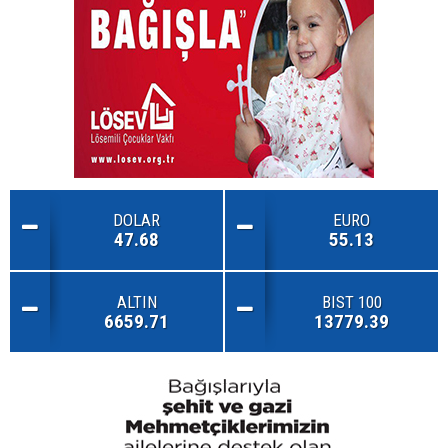
DOLAR
EURO
47.68
55.13
ALTIN
BIST 100
6659.71
13779.39