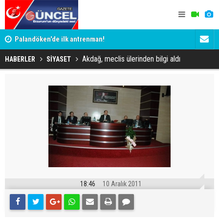
Palandöken'de ilk antrenman!
Kaptan Yum
Akdağ, meclis ülerinden bilgi aldı
HABERLER
SİYASET
18:46
10 Aralık 2011