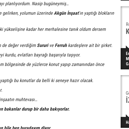
yı planlıyordum. Nasip bugüneymiş…
e gelirken, yolumun üzerinde
Akgün İnşaat
’ın yaptığı blokların
R
i yükselişine kadar her merhalesine tanık oldum dersem
 de değer verdiğim
Sururi
ve
Ferruh
kardeşlere ait bir şirket.
E
i kurdu, evlatları bayrağı başarıyla taşıyor.
M
m bölgesinde de yüzlerce konut yapıp zamanından önce
G
aptığı bu konutlar da belli ki seneye hazır olacak.
r.
G
inşaatın muhtevası…
n bakanlar durup bir daha bakıyorlar.
H
n bile ben buradayım diyor.