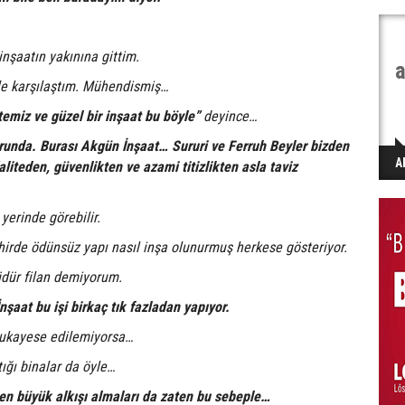
inşaatın yakınına gittim.
a
le karşılaştım. Mühendismiş…
temiz ve güzel bir inşaat bu böyle”
deyince…
runda. Burası Akgün İnşaat… Sururi ve Ferruh Beyler bizden
A
Kaliteden, güvenlikten ve azami titizlikten asla taviz
yerinde görebilir.
ehirde ödünsüz yapı nasıl inşa olunurmuş herkese gösteriyor.
üdür filan demiyorum.
şaat bu işi birkaç tık fazladan yapıyor.
 mukayese edilemiyorsa…
tığı binalar da öyle…
n büyük alkışı almaları da zaten bu sebeple…