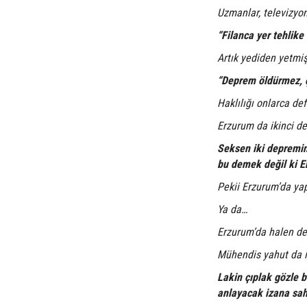
Uzmanlar, televizyon
“Filanca yer tehlike a
Artık yediden yetmiş
“Deprem öldürmez, ç
Haklılığı onlarca def
Erzurum da ikinci d
Seksen iki depremin
bu demek değil ki 
Pekii Erzurum’da ya
Ya da…
Erzurum’da halen de
Mühendis yahut da i
Lakin çıplak gözle b
anlayacak izana sa