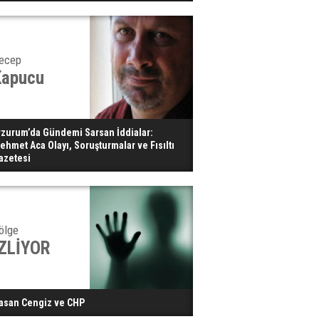
ecep
Kapucu
rzurum’da Gündemi Sarsan İddialar:
ehmet Aca Olayı, Soruşturmalar ve Fısıltı
azetesi
ölge
İZLİYOR
asan Cengiz ve CHP