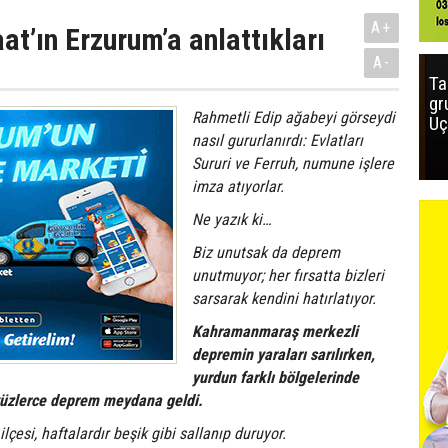
A+
at’ın Erzurum’a anlattıkları
A-
Ta
gr
Rahmetli Edip ağabeyi görseydi
Uç
nasıl gururlanırdı: Evlatları
Sururi ve Ferruh, numune işlere
imza atıyorlar.
Ne yazık ki…
Biz unutsak da deprem
unutmuyor; her fırsatta bizleri
sarsarak kendini hatırlatıyor.
Kahramanmaraş merkezli
depremin yaraları sarılırken,
yurdun farklı bölgelerinde
yüzlerce deprem meydana geldi.
ilçesi, haftalardır beşik gibi sallanıp duruyor.