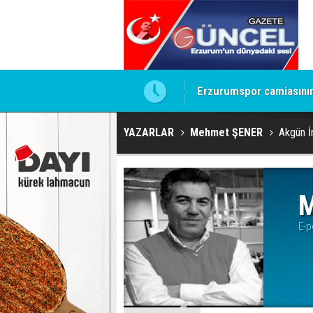
Erzurumspor camiasının 
YAZARLAR
Mehmet ŞENER
Akgün İn
M
E-p