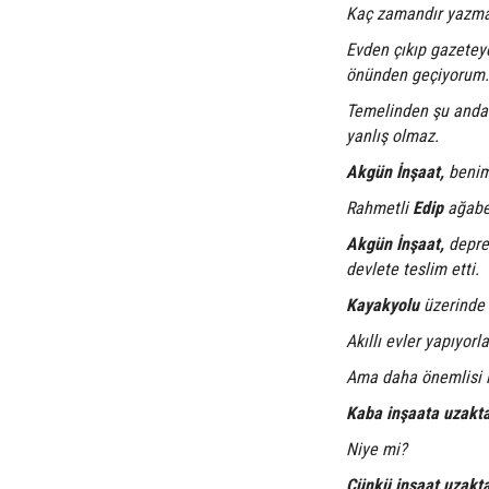
Kaç zamandır yazma
Evden çıkıp gazetey
önünden geçiyorum.
Temelinden şu andak
yanlış olmaz.
Akgün İnşaat,
benim
Rahmetli
Edip
ağabey
Akgün İnşaat,
depre
devlete teslim etti.
Kayakyolu
üzerinde y
Akıllı evler yapıyorla
Ama daha önemlisi 
Kaba inşaata uzakta
Niye mi?
Çünkü inşaat uzakta