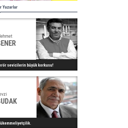
r Yazarlar
ehmet
ŞENER
erör sevicilerin büyük korkusu!
evzi
BUDAK
ükemmeliyetçilik.