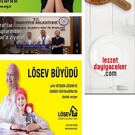
raftar
Ligde yeni
uplarından
sezon
ar'a ziyaret
başlıyor! İlk
düdük Bolu'da
çalacak