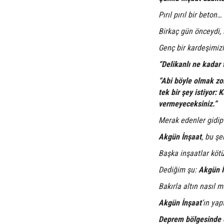
Pırıl pırıl bir beton…
Birkaç gün önceydi, 
Genç bir kardeşimiz
“Delikanlı ne kadar 
“Abi böyle olmak zo
tek bir şey istiyor: 
vermeyeceksiniz.”
Merak edenler gidip 
Akgün İnşaat
, bu ş
Başka inşaatlar köt
Dediğim şu:
Akgün İn
Bakırla altın nasıl
Akgün İnşaat
’ın yap
Deprem bölgesinde e