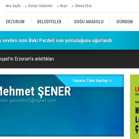
Ana Sayfa
Günün Haberleri
Arşiv
Sitene Ekle
ERZURUM
BELEDİYELER
DOĞU ANADOLU
GÜNDEM
sevilen ismi Baki Pardeli son yolculuğuna uğurlandı
SİYASET
AFAD/ SAVAŞ
SPOR
şaat’ın Erzurum’a anlattıkları
KÜLTÜR/SANAT//MAĞAZİN
BODRUM
Yazarın Tüm Yazıları >
ehmet ŞENER
osta:
guncelfm25@mynet.com