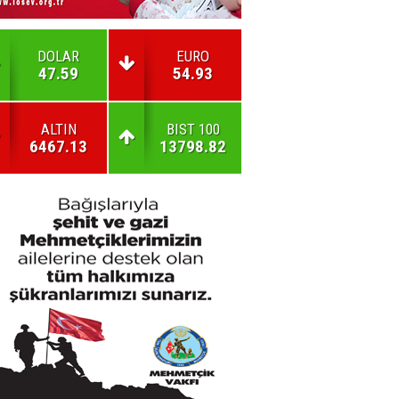
DOLAR
EURO
47.59
54.93
ALTIN
BIST 100
6467.13
13798.82