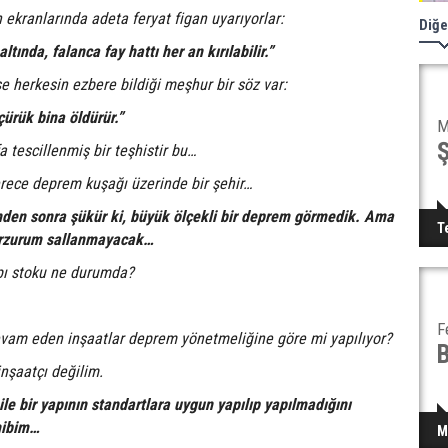
 ekranlarında adeta feryat figan uyarıyorlar:
Diğe
ltında, falanca fay hattı her an kırılabilir.”
e herkesin ezbere bildiği meşhur bir söz var:
ürük bina öldürür.”
M
a tescillenmiş bir teşhistir bu…
erece deprem kuşağı üzerinde bir şehir…
den sonra şükür ki, büyük ölçekli bir deprem görmedik. Ama
T
Erzurum sallanmayacak…
pı stoku ne durumda?
F
vam eden inşaatlar deprem yönetmeliğine göre mi yapılıyor?
nşaatçı değilim.
ile bir yapının standartlara uygun yapılıp yapılmadığını
hibim…
M