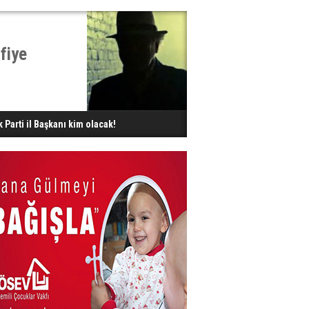
fiye
k Parti il Başkanı kim olacak!