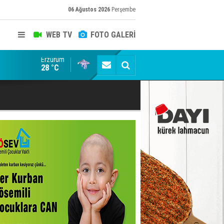
06 Ağustos 2026
Perşembe
WEB TV
FOTO GALERİ
Erzurum
Seydikemer'de Yangın Sonrası Seferberlik
28 °C