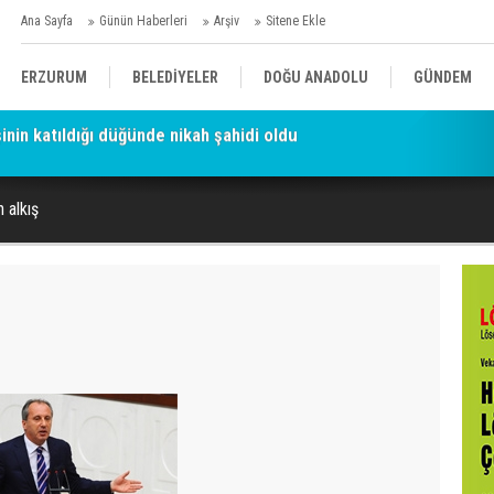
Ana Sayfa
Günün Haberleri
Arşiv
Sitene Ekle
ERZURUM
BELEDİYELER
DOĞU ANADOLU
GÜNDEM
a Siyah Helikopter Skandalı: Tutuklanan 'Hayırsever', Valiyi Geç
SİYASET
AFAD/ SAVAŞ
SPOR
 alkış
KÜLTÜR/SANAT//MAĞAZİN
BODRUM