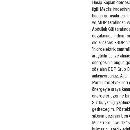
Hasip Kaplan demesin
ilgili Meclis iradesin
bugün görüşülmesinin
ve MHP tarafından ve
Abdullah Gül tarafın
cezalarında indirim 
ele alınacak. -BDP’ni
"hidroelektrik santra
araştırılması ve alın
önergesinin bugün gör
söz alan BDP Grup Ba
anlaşıyorsunuz. Allah
Parti’li milletvekille
önergeyle araya kanun
önergeler üzerine bir 
Siz bu yanlışı yaptın
getireceğim. Pösteki
şikenin cezasını ben
Muharrem İnce de "şik
bulmasını istediklerin