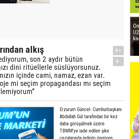
Öm
U2
ka
rından alkış
A+
t ediyorum, son 2 aydır bütün
A-
zı dini ritüellerle süslüyorsunuz.
ızın içinde cami, namaz, ezan var.
proje mi seçim propagandası mı seçim
ilemiyorum''
Erzurum Güncel- Cumhurbaşkanı
Abdullah Gül tarafından bir kez
daha görüşülmek üzere
TBMM’ye iade edilen şike
cezalarında indirim öngören