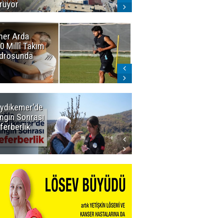
rüyor
er Arda
Erzurumspor'da
0 Millî Takım
sevindiren
drosunda
gelişme:
Narıman
imzayı attı!
ydikemer'de
Muğla
ngın Sonrası
Büyükşehir
ferberlik
Tüm
İmkânlarıyla
Yangın
Sahasında