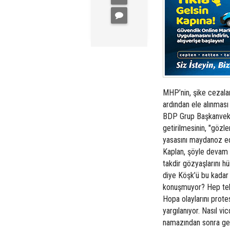
MHP’nin, şike cezala
ardından ele alınması 
BDP Grup Başkanvekil
getirilmesinin, "gözle
yasasını maydanoz ed
Kaplan, şöyle devam e
takdir gözyaşlarını h
diye Köşk’ü bu kadar 
konuşmuyor? Hep tel
Hopa olaylarını prote
yargılanıyor. Nasıl vi
namazından sonra ge