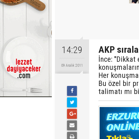
AKP sırala
14:29
İnce: ''Dikka
konuşmalarını
09 Aralık 2011
Her konuşman
Bu özel bir 
talimatı mı b