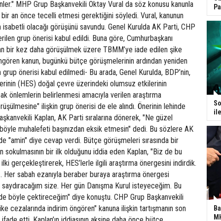
ler." MHP Grup Başkanvekili Oktay Vural da söz konusu kanunla
Pa
in bir an önce tecelli etmesi gerektiğini söyledi. Vural, kanunun
 isabetli olacağı görüşünü savundu. Genel Kurulda AK Parti, CHP
rilen grup önerisi kabul edildi. Buna göre, Cumhurbaşkanı
dan bir kez daha görüşülmek üzere TBMM’ye iade edilen şike
öngören kanun, bugünkü bütçe görüşmelerinin ardından yeniden
n grup önerisi kabul edilmedi- Bu arada, Genel Kurulda, BDP’nin,
llerinin (HES) doğal çevre üzerindeki olumsuz etkilerinin
acak önlemlerin belirlenmesi amacıyla verilen araştırma
So
üşülmesine" ilişkin grup önerisi de ele alındı. Önerinin lehinde
il
şkanvekili Kaplan, AK Parti sıralarına dönerek, "Ne güzel
 böyle muhalefeti başınızdan eksik etmesin" dedi. Bu sözlere AK
ri de "amin" diye cevap verdi. Bütçe görüşmeleri sırasında bir
 sokulmasının bir ilk olduğunu iddia eden Kaplan, "Biz de bu
ilki gerçekleştirerek, HES’lerle ilgili araştırma önergesini indirdik.
ız. Her sabah ezanıyla beraber buraya araştırma önergesi
 saydıracağım size. Her gün Danışma Kurul isteyeceğim. Bu
 de böyle çektireceğim" diye konuştu. CHP Grup Başkanvekili
e cezalarında indirim öngören" kanuna ilişkin tartışmanın son
Ba
MH
i ifade etti. Kaplan’ın iddiasının aksine daha önce bütçe