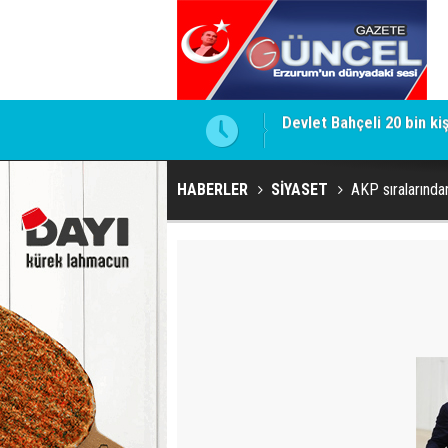
ldu
Gülistan Doku Dosyasınd
HABERLER
SİYASET
AKP sıralarından