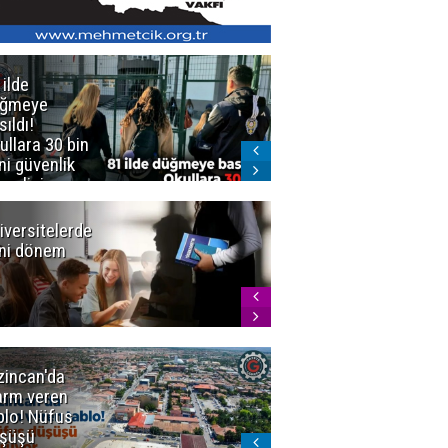
 ilde
Erzurum'da
üğmeye
Kürekle
sıldı!
işlenen
ullara 30 bin
vahşette karar
ni güvenlik
kesinleşti!
revlisi
Yargıtay
cezaları onadı
iversitelerde
Başkan
ni dönem
Sekmen'den
Tercih
Döneminde
Erzurum
Vurgusu
zincan'da
Meteoroloji
arm veren
uyardı!
blo! Nüfus
Doğu'ya yaz
şüşü
gelmeyecek