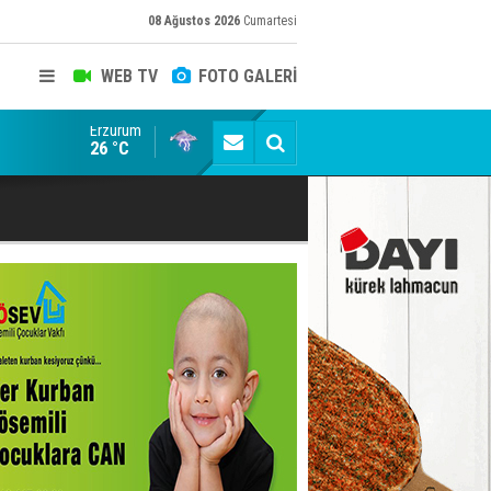
08 Ağustos 2026
Cumartesi
WEB TV
FOTO GALERİ
Erzurum
emedi!
Ömer Arda U20 Millî Takım kadrosunda
26 °C