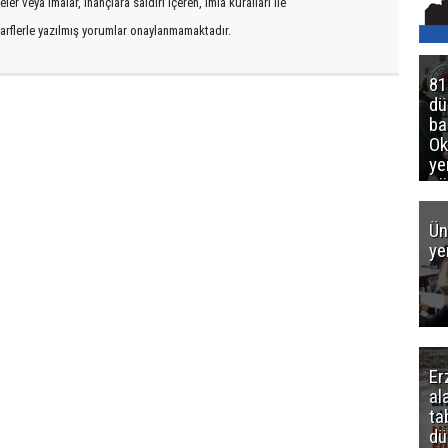
er veya imalar, inançlara saldırı içeren, imla kuralları ile
arflerle yazılmış yorumlar onaylanmamaktadır.
81
d
ba
Ok
ye
gö
Ün
ye
Er
al
ta
dü