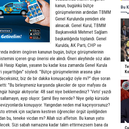
kanun, bugünkü bütçe
Bu K
görüşmelerinin ardından TBMM
Genel Kurulunda yeniden ele
alınacak. Genel Kurul, TBMM
Başkanvekili Mehmet Sağlam
başkanlığında toplandı. Genel
Kurulda, AK Parti, CHP ve
rında indirim öngören kanunun bugün, bütçe görüşmelerinin
istemini içeren grup önerisi ele alındı. Öneri aleyhinde söz alan
i Hasip Kaplan, yasanın bu kadar kısa zamanda Genel Kurula
Te
ri yaşarttığını" söyledi. "Bütçe görüşmelerinin arasına şike
Ko
eceksiniz, biz de bir dakika konuşacağız öyle mi?" diye soran
tti: "Bu birleşmeniz karşısında şikeciler de spor mafyası da
üngür hüngür akıtıyorlar. 48 saat niye beklemediniz? ’Veto’ yazdı
sallamayın, ayıp oluyor. Şamil Bey nerede? Niye gelip kürsüde
evizyonlarda konuşuyor. Yangından neden mal kaçırıyorsunuz?
sto etmek için saçlarını kestiren öğrenciler örgüt üyeliğinden
cdan bu, teneke vicdan mı? Allah sizi affetsin. Bu kanun yatsı
lecek. Sizi sabah namazına kadar talim ettirmezsem bana da
Cu