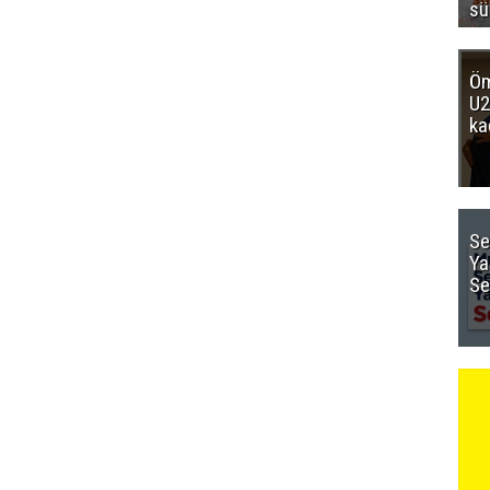
sü
Öm
U2
ka
Se
Ya
Se