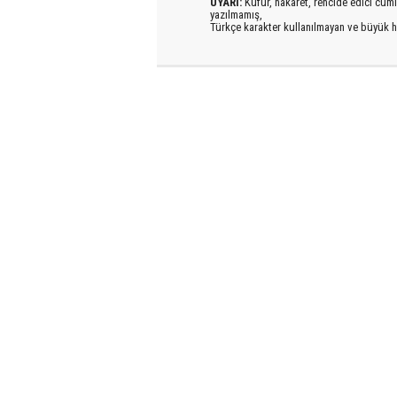
UYARI:
Küfür, hakaret, rencide edici cümlel
yazılmamış,
Türkçe karakter kullanılmayan ve büyük h