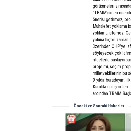
görüşmeleri sırasında
"TBMM’nin en önemli
önerisi getirmez, pro
Muhalefet yoklama i
yoklama istemez. Gel
yoluna hiçbir zaman gi
üzerinden CHP’ye laf
söyleyecek çok lafımı
ritüellerle süslüyors
proje mi, seçim prop
milletvekillerinin bu 
9 yıldır buradayım, il
Kurulda gülüşmelere 
ardından TBMM Başka
Önceki ve Sonraki Haberler