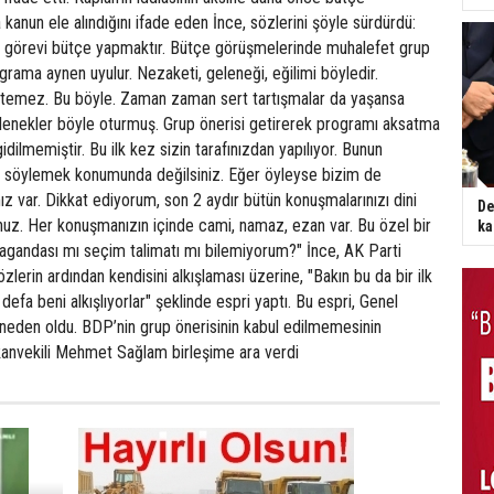
 kanun ele alındığını ifade eden İnce, sözlerini şöyle sürdürdü:
 görevi bütçe yapmaktır. Bütçe görüşmelerinde muhalefet grup
grama aynen uyulur. Nezaketi, geleneği, eğilimi böyledir.
stemez. Bu böyle. Zaman zaman sert tartışmalar da yaşansa
enekler böyle oturmuş. Grup önerisi getirerek programı aksatma
dilmemiştir. Bu ilk kez sizin tarafınızdan yapılıyor. Bunun
 söylemek konumunda değilsiniz. Eğer öyleyse bizim de
z var. Dikkat ediyorum, son 2 aydır bütün konuşmalarınızı dini
De
unuz. Her konuşmanızın içinde cami, namaz, ezan var. Bu özel bir
ka
agandası mı seçim talimatı mı bilemiyorum?" İnce, AK Parti
sözlerin ardından kendisini alkışlaması üzerine, "Bakın bu da bir ilk
k defa beni alkışlıyorlar" şeklinde espri yaptı. Bu espri, Genel
neden oldu. BDP’nin grup önerisinin kabul edilmemesinin
nvekili Mehmet Sağlam birleşime ara verdi