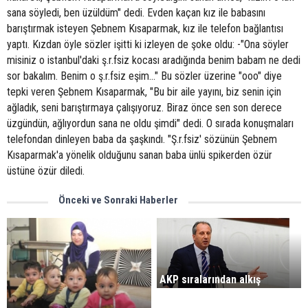
sana söyledi, ben üzüldüm" dedi. Evden kaçan kız ile babasını
barıştırmak isteyen Şebnem Kısaparmak, kız ile telefon bağlantısı
yaptı. Kızdan öyle sözler işitti ki izleyen de şoke oldu: -"Ona söyler
misiniz o istanbul'daki ş.r.fsiz kocası aradığında benim babam ne dedi
sor bakalım. Benim o ş.r.fsiz eşim..." Bu sözler üzerine "ooo" diye
tepki veren Şebnem Kısaparmak, "Bu bir aile yayını, biz senin için
ağladık, seni barıştırmaya çalışıyoruz. Biraz önce sen son derece
üzgündün, ağlıyordun sana ne oldu şimdi" dedi. O sırada konuşmaları
telefondan dinleyen baba da şaşkındı. "Ş.r.fsiz' sözünün Şebnem
Kısaparmak'a yönelik olduğunu sanan baba ünlü spikerden özür
üstüne özür diledi.
Önceki ve Sonraki Haberler
AKP sıralarından alkış