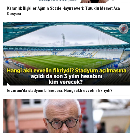
Karanlık İlişkiler Ağının Sözde Hayırseveri: Tutuklu Memet Aca
Dosyası
Erzurum'da stadyum bilmecesi: Hangi aklı evvelin fikriydi?