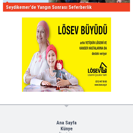
Seydikemer'de Yangın Sonrası Seferberlik
Ana Sayfa
Künye