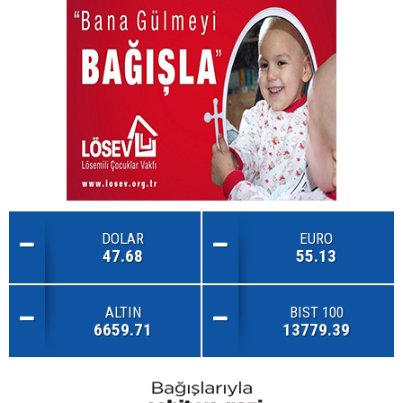
DOLAR
EURO
47.68
55.13
ALTIN
BIST 100
6659.71
13779.39