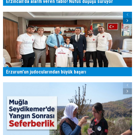
Erzincan'da alarm veren tablo! Nüfus düşüşü sürüyor
Erzurum'un judocularından büyük başarı