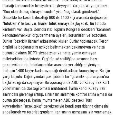
olacağı konusundaki hissiyatımı söyleyeyim. Yargı devreye girecek.
“Suç olup da suç olmayan suçlar” yine “suç olarak görülecek”.
Öncelikle herkesin bahsettiği 800 ila 1400 kişi arasında değişen bir
“tutuklama” listesi var. Bunlar tutuklanmaya başlayacak. Bu listede
kimlermi var. Başta Demokratik Toplum Kongresi dedikleri “kerameti
kendindenmenkul” örgütlenmenin üyeleri, sorumluları ve sözcüleri.
Bunlar “özerklik ilanının’ arkasındaki kişiler. Bunlar toplanacak. Terör
örgütü ile bağlantılarını açıkça belirtmekten çekinmeyen ve hatta
bununla övünen BDP’li siyasetçiler ve hatta yemin etmeyen
milletvekilleri de listede. Örgütün sözcülüğüne soyunan bazı
gazetecilerin de tutuklanacaklar arasında yer aldığı söyleniyor.
Listenin 1400 kişiye kadar uzandığı dedikoduları konuşuluyor. Bu işin
yargı boyutu. Diğer yandan çok şiddetli bir “güvenlik operasyonu”na
başlanacağı da söyleniyor. Bu operasyonda ABD ve Kuzey Irak Kürt
yönetiminin de desteği olması muhtemel. İran’ın kendi Kuzey Irak
sınırındaki güvenliği artırıp, sınırı tam anlamıyla kontrol altına alması da
bunun göstergesi. İran’ın, muhtemelen ABD destekli Türk
kuvvetlerinin “sıcak takip” gerekçesiyle kendi topraklarına girmesini
engellemek ve terörist grupların İran sınırını aşmasına izin vermemek