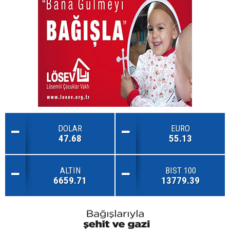
DOLAR
EURO
47.68
55.13
ALTIN
BIST 100
6659.71
13779.39