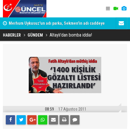
Merhum Uykusuz'un adı parka, Sekmen'in adı caddeye
Konuşanlar'
verildi
Gözaltına a
Altaylı'dan bomba iddia!
HABERLER
GÜNDEM
08:59
17 Ağustos 2011