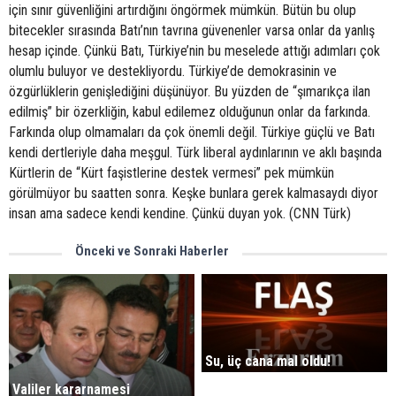
için sınır güvenliğini artırdığını öngörmek mümkün. Bütün bu olup
bitecekler sırasında Batı’nın tavrına güvenenler varsa onlar da yanlış
hesap içinde. Çünkü Batı, Türkiye’nin bu meselede attığı adımları çok
olumlu buluyor ve destekliyordu. Türkiye’de demokrasinin ve
özgürlüklerin genişlediğini düşünüyor. Bu yüzden de “şımarıkça ilan
edilmiş” bir özerkliğin, kabul edilemez olduğunun onlar da farkında.
Farkında olup olmamaları da çok önemli değil. Türkiye güçlü ve Batı
kendi dertleriyle daha meşgul. Türk liberal aydınlarının ve aklı başında
Kürtlerin de “Kürt faşistlerine destek vermesi” pek mümkün
görülmüyor bu saatten sonra. Keşke bunlara gerek kalmasaydı diyor
insan ama sadece kendi kendine. Çünkü duyan yok. (CNN Türk)
Önceki ve Sonraki Haberler
Su, üç cana mal oldu!
Valiler kararnamesi