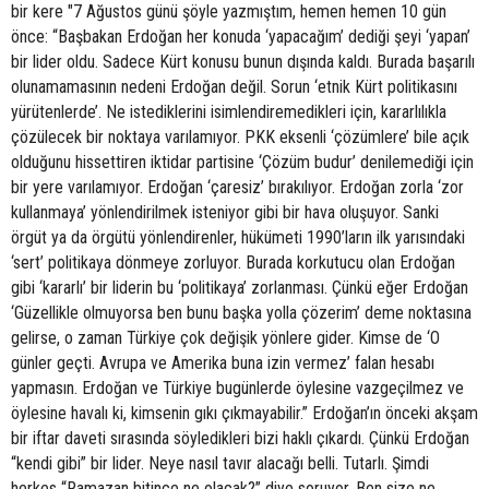
bir kere "7 Ağustos günü şöyle yazmıştım, hemen hemen 10 gün
önce: “Başbakan Erdoğan her konuda ‘yapacağım’ dediği şeyi ‘yapan’
bir lider oldu. Sadece Kürt konusu bunun dışında kaldı. Burada başarılı
olunamamasının nedeni Erdoğan değil. Sorun ‘etnik Kürt politikasını
yürütenlerde’. Ne istediklerini isimlendiremedikleri için, kararlılıkla
çözülecek bir noktaya varılamıyor. PKK eksenli ‘çözümlere’ bile açık
olduğunu hissettiren iktidar partisine ‘Çözüm budur’ denilemediği için
bir yere varılamıyor. Erdoğan ‘çaresiz’ bırakılıyor. Erdoğan zorla ‘zor
kullanmaya’ yönlendirilmek isteniyor gibi bir hava oluşuyor. Sanki
örgüt ya da örgütü yönlendirenler, hükümeti 1990’ların ilk yarısındaki
‘sert’ politikaya dönmeye zorluyor. Burada korkutucu olan Erdoğan
gibi ‘kararlı’ bir liderin bu ‘politikaya’ zorlanması. Çünkü eğer Erdoğan
‘Güzellikle olmuyorsa ben bunu başka yolla çözerim’ deme noktasına
gelirse, o zaman Türkiye çok değişik yönlere gider. Kimse de ‘O
günler geçti. Avrupa ve Amerika buna izin vermez’ falan hesabı
yapmasın. Erdoğan ve Türkiye bugünlerde öylesine vazgeçilmez ve
öylesine havalı ki, kimsenin gıkı çıkmayabilir.” Erdoğan’ın önceki akşam
bir iftar daveti sırasında söyledikleri bizi haklı çıkardı. Çünkü Erdoğan
“kendi gibi” bir lider. Neye nasıl tavır alacağı belli. Tutarlı. Şimdi
herkes “Ramazan bitince ne olacak?” diye soruyor. Ben size ne