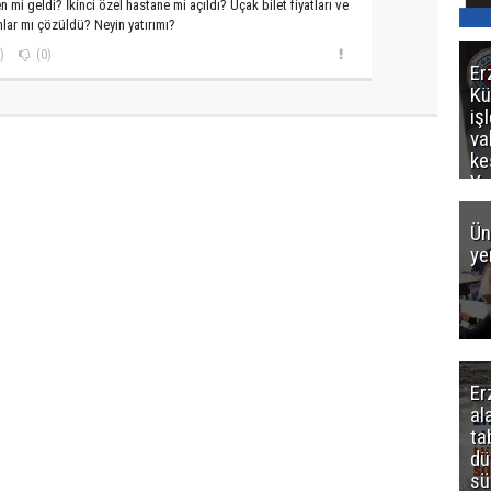
en mi geldi? İkinci özel hastane mi açıldı? Uçak bilet fiyatları ve
lar mı çözüldü? Neyin yatırımı?
)
(0)
Er
Kü
iş
va
ke
Ya
ce
Ün
ye
Er
al
ta
dü
sü