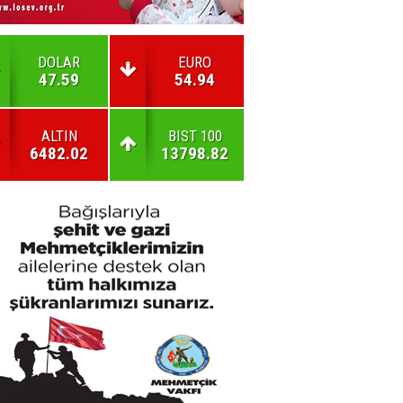
DOLAR
EURO
47.59
54.94
ALTIN
BIST 100
6482.02
13798.82