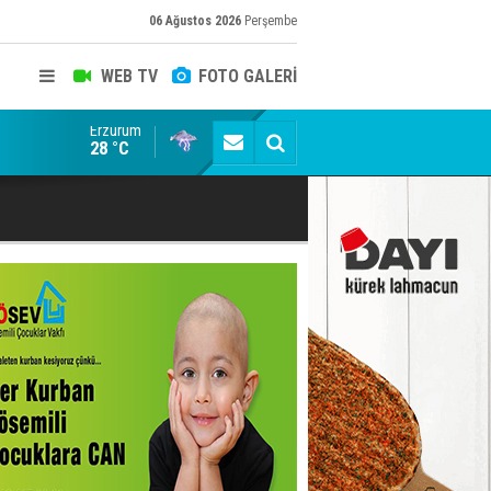
06 Ağustos 2026
Perşembe
WEB TV
FOTO GALERİ
Erzurum
Seydikemer'de Yangın Sonrası Seferberlik
28 °C