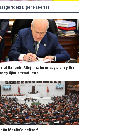
ategorideki Diğer Haberler
vlet Bahçeli: Attığımız bu imzayla bin yıllık
rdeşliğimiz tescillendi
gün Meclis'e geliyor!