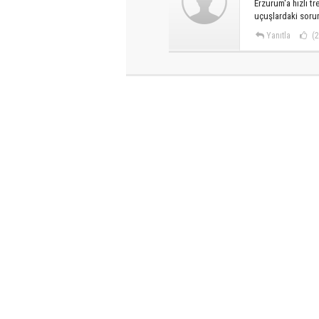
Erzurum'a hızlı tr
uçuşlardaki sorun
Yanıtla
(2