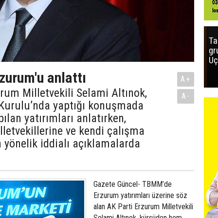
Ta
gr
Uç
zurum'u anlattı
A+
rum Milletvekili Selami Altınok,
A-
Kurulu’nda yaptığı konuşmada
ılan yatırımları anlatırken,
letvekillerine ve kendi çalışma
 yönelik iddialı açıklamalarda
Gazete Güncel- TBMM’de
Erzurum yatırımları üzerine söz
alan AK Parti Erzurum Milletvekili
Selami Altınok, kürsüden hem