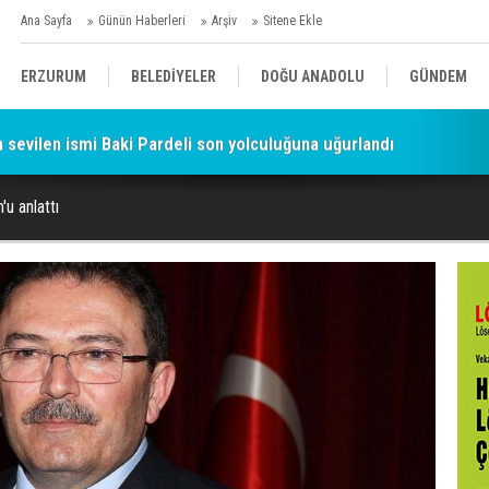
Ana Sayfa
Günün Haberleri
Arşiv
Sitene Ekle
ERZURUM
BELEDİYELER
DOĞU ANADOLU
GÜNDEM
sevilen ismi Baki Pardeli son yolculuğuna uğurlandı
SİYASET
AFAD/ SAVAŞ
SPOR
'u anlattı
KÜLTÜR/SANAT//MAĞAZİN
BODRUM