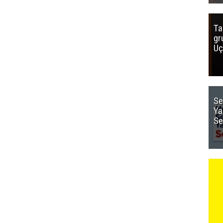
Ta
gr
Uç
Se
Ya
Se