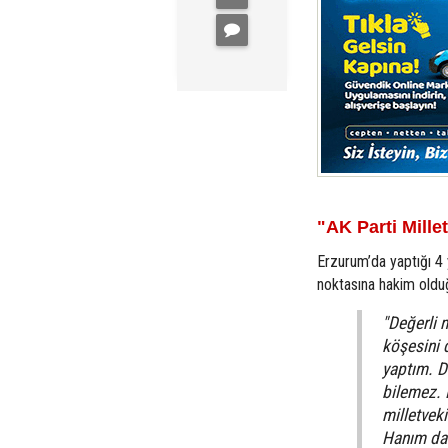
"AK Parti Mille
Erzurum’da yaptığı 4 y
noktasına hakim olduğu
"Değerli 
köşesini 
yaptım. D
bilemez. 
milletvek
Hanım da