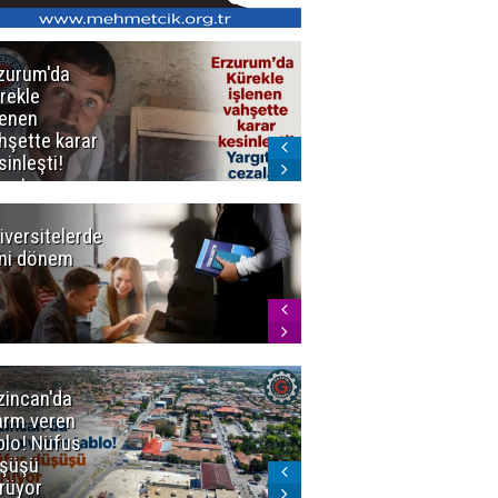
zurum'da
Erzurum dâhil
rekle
Çok Sayıda
lenen
İlde
hşette karar
Uyuşturucuya
sinleşti!
Darbe
rgıtay
zaları onadı
iversitelerde
Başkan
ni dönem
Sekmen'den
Tercih
Döneminde
Erzurum
Vurgusu
zincan'da
Meteoroloji
arm veren
uyardı!
blo! Nüfus
Doğu'ya yaz
şüşü
gelmeyecek
rüyor