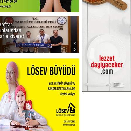
raftar
Ligde yeni
uplarından
sezon
ar'a ziyaret
başlıyor! İlk
düdük Bolu'da
çalacak