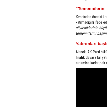
"Temennilerini
Kendinden önceki konu
katılmadığını ifade e
söylediklerinin büyü
temennilerini başım
Yatırımları başl
Altınok, AK Parti hü
liralık
devasa bir yatı
turizmine kadar pek ç