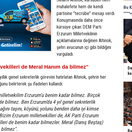
muhalefete hem de kendi
Bu K
partisine "tecrübe" mesajı verdi.
Konuşmasında daha önce
kürsüye çıkan DEM Parti
Erzurum Milletvekilinin
açıklamalarına değinen Altınok,
şehri avucunun içi gibi bildiğini
vurguladı.
tvekilleri de Meral Hanım da bilmez"
De
ka
ıllık genel sekreterlik görevini hatırlatan Altınok, şehrin her
nu belirterek şu ifadeleri kullandı:
milletvekilim Erzurum’u benim kadar bilmez. Birçok
de bilmez. Ben Erzurum’da 4 yıl genel sekreterlik
ağını taşını, köyünü, yolunu benden daha iyi kimse
Bizim Erzurum milletvekilleri de, AK Parti Erzurum
illeri de benim kadar bilmezler. Meral (Danış Beştaş)
 bilmez".
Bu