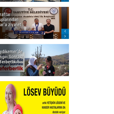
raftar
Ligde yeni
uplarından
sezon
ar'a ziyaret
başlıyor! İlk
düdük Bolu'da
çalacak
ydikemer'de
Muğla
ngın Sonrası
Büyükşehir
ferberlik
Tüm
İmkânlarıyla
Yangın
Sahasında