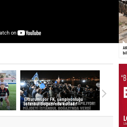
AK
bi
Erzurumspor FK, şampiyonluğu
İstanbul Boğazı'nda kutladı!