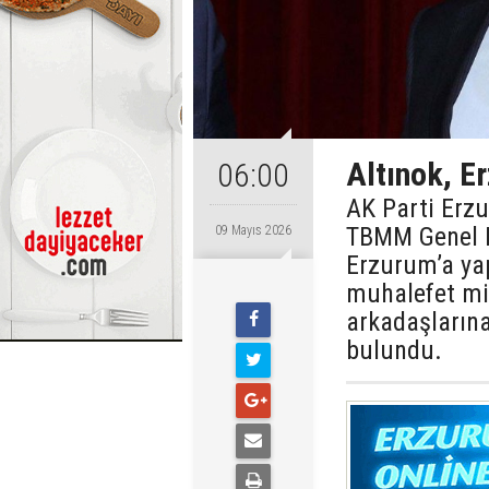
Altınok, Er
06:00
AK Parti Erzu
TBMM Genel 
09 Mayıs 2026
Erzurum’a yap
muhalefet mil
arkadaşlarına
bulundu.