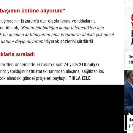
 başımın üstüne alıyorum"
şmacının Erzurum’a dair eleştirilerine ve iddialarına
den Altınok,
"Benim bilebildiğim kadar bilemedikleri için
k bir kısmına katılmıyorum ama Erzurum’la alakalı çok güzel
 üstüne deyip alıyorum"
diyerek sözlerini sürdürdü.
ıklarla sıraladı
De
att
kümetleri döneminde Erzurum’a son 24 yılda
210 milyar
rım yapıldığını hatırlatarak; tarımdan ulaşıma, sağlıktan kış
ok alandaki güncel projeleri paylaştı.
TIKLA İZLE
Ha
şi