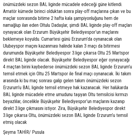
önümüzdeki sezon BAL liginde mücadele edeceği güne kitlendi.
Amatör kümede birinci olduktan sonra play-off maçlarına çıkan ve bu
maçlar sonrasında bitime 2 hafta kala şampiyonluğunu hem de
namağlup ilan eden Oltulu Dadaşlar, şimdi BAL liginde play-off maçları
oynayacak olan Erzurum Büyükşehir Belediyespor’un maçlarını
beklemeye koyuldu. Cumartesi günü Erzurum’da oynanacak olan
Ulubeyspor maçını kazanması halinde kalan 3 maçı da bitirmesi
durumunda Büyükşehir Belediyespor 3.lige çıkarsa Oltu 25 Martspor
direkt BAL liginde olacak. Büyükşehir Belediyespor eğer oynayacağı
4 maçtan birini kaybederse önümüzdeki sezon BAL liginde Erzurum’u
temsil etmek için Oltu 25 Martspor ile final maçı oynanacak. İki takım
arasında ki bu maç sonrası galip gelen takım önümüzdeki sezon
Erzurum’u BAL liginde temsil etmeye hak kazanacak. Her halükarda
BAL liginde mücadele etme umudunu taşıyan Oltu temsilcisi kırmızı
beyazlılar, öncelikle Büyükşehir Belediyespor’un maçlarını kazanıp
direkt 3.lige çıkmasını istiyor. Zira, Büyükşehir Belediyespor direkt
3.lige çıkarsa Oltu, önümüzdeki sezon BAL liginde Erzurum’u temsil
etmiş olacak
Şeyma TAHİR/ Pusula