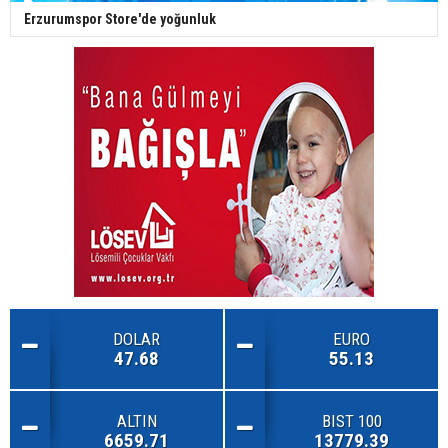
Erzurumspor Store'de yoğunluk
DOLAR
EURO
47.68
55.13
ALTIN
BIST 100
6659.71
13779.39