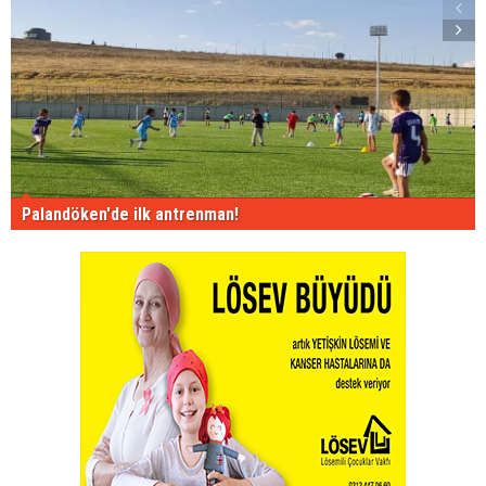
Palandöken'de ilk antrenman!