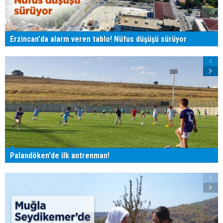
Erzincan'da alarm veren tablo! Nüfus düşüşü sürüyor
Palandöken'de ilk antrenman!