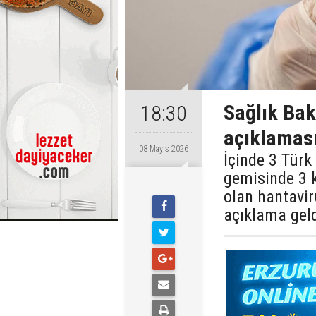
Sağlık Bak
18:30
açıklaması
08 Mayıs 2026
İçinde 3 Tür
gemisinde 3 
olan hantavirü
açıklama geld