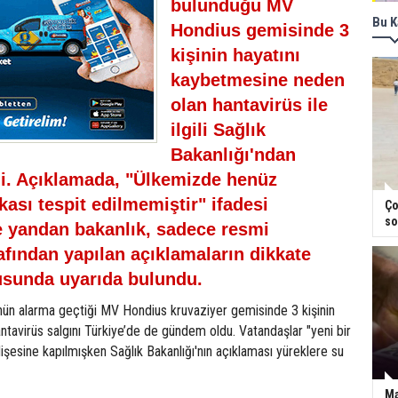
bulunduğu MV
Bu K
Hondius gemisinde 3
kişinin hayatını
kaybetmesine neden
olan hantavirüs ile
ilgili Sağlık
Bakanlığı'ndan
i. Açıklamada, "Ülkemizde henüz
kası tespit edilmemiştir" ifadesi
Ço
so
te yandan bakanlık, sadece resmi
fından yapılan açıklamaların dikkate
usunda uyarıda bulundu.
nün alarma geçtiği MV Hondius kruvaziyer gemisinde 3 kişinin
antavirüs salgını Türkiye’de de gündem oldu. Vatandaşlar "yeni bir
dişesine kapılmışken Sağlık Bakanlığı'nın açıklaması yüreklere su
Ma