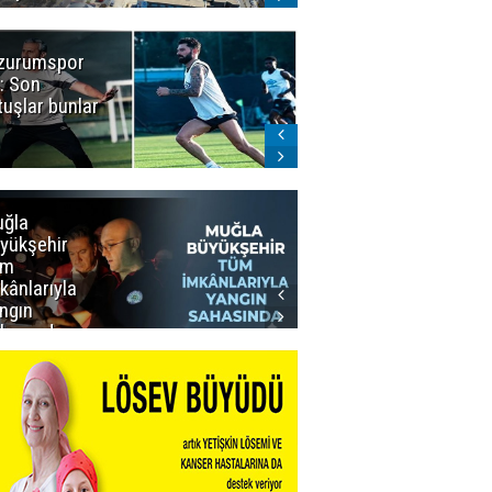
zurumspor
Naruman'dan
: Son
sempatik
tuşlar bunlar
mesaj
ğla
Muğla
yükşehir
Büyükşehir’den
üm
Personeline
kânlarıyla
Rekor
ngın
Promosyon
hasında