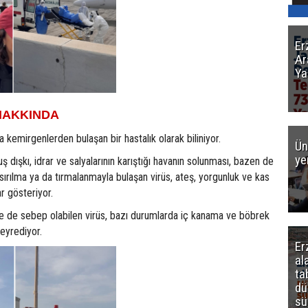
Er
Ar
Ya
HAKKINDA
 kemirgenlerden bulaşan bir hastalık olarak biliniyor.
Ün
ye
 dışkı, idrar ve salyalarının karıştığı havanın solunması, bazen de
sırılma ya da tırmalanmayla bulaşan virüs, ateş, yorgunluk ve kas
r gösteriyor.
 de sebep olabilen virüs, bazı durumlarda iç kanama ve böbrek
eyrediyor.
Er
al
ta
dü
sü