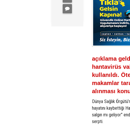
açıklama geld
hantavirüs va
kullanıldı. Ö
makamlar tara
alınması kon
Dünya Sağlık Örgütü’
hayatını kaybettiği H
salgın mı geliyor" en
serpti.