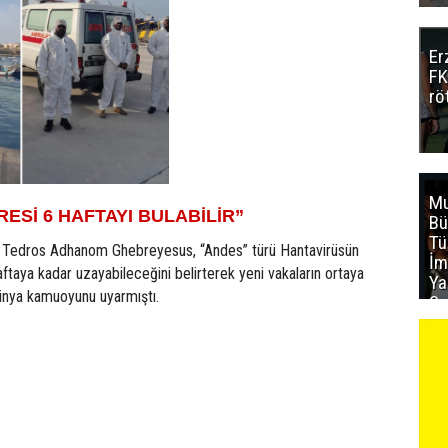
Er
FK
rö
Mu
ESİ 6 HAFTAYI BULABİLİR”
Bü
T
 Tedros Adhanom Ghebreyesus, “Andes” türü Hantavirüsün
İm
aftaya kadar uzayabileceğini belirterek yeni vakaların ortaya
Ya
dünya kamuoyunu uyarmıştı.
Sa