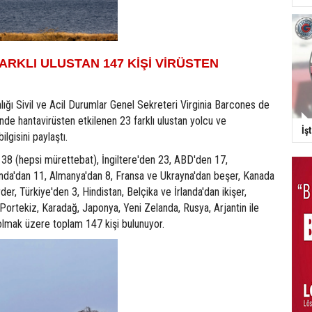
FARKLI ULUSTAN 147 KİŞİ VİRÜSTEN
nlığı Sivil ve Acil Durumlar Genel Sekreteri Virginia Barcones de
de hantavirüsten etkilenen 23 farklı ulustan yolcu ve
İş
lgisini paylaştı.
 38 (hepsi mürettebat), İngiltere'den 23, ABD'den 17,
anda'dan 11, Almanya'dan 8, Fransa ve Ukrayna'dan beşer, Kanada
er, Türkiye'den 3, Hindistan, Belçika ve İrlanda'dan ikişer,
Portekiz, Karadağ, Japonya, Yeni Zelanda, Rusya, Arjantin ile
olmak üzere toplam 147 kişi bulunuyor.