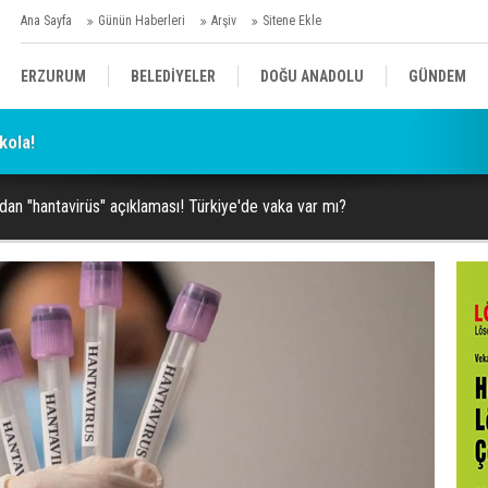
Ana Sayfa
Günün Haberleri
Arşiv
Sitene Ekle
ERZURUM
BELEDİYELER
DOĞU ANADOLU
GÜNDEM
kola!
SİYASET
AFAD/ SAVAŞ
SPOR
ndan "hantavirüs" açıklaması! Türkiye'de vaka var mı?
KÜLTÜR/SANAT//MAĞAZİN
BODRUM