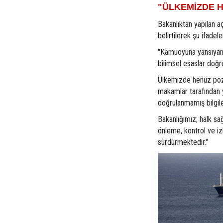
"ÜLKEMİZDE H
Bakanlıktan yapılan a
belirtilerek şu ifadele
"Kamuoyuna yansıyan h
bilimsel esaslar doğru
Ülkemizde henüz pozit
makamlar tarafından 
doğrulanmamış bilgile
Bakanlığımız; halk sağ
önleme, kontrol ve izl
sürdürmektedir."