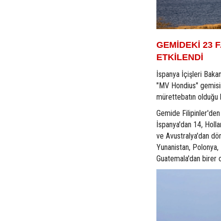
GEMİDEKİ 23 
ETKİLENDİ
İspanya İçişleri Baka
"MV Hondius" gemisin
mürettebatın olduğu bi
Gemide Filipinler'den
İspanya'dan 14, Holl
ve Avustralya'dan dörd
Yunanistan, Polonya, 
Guatemala'dan birer 