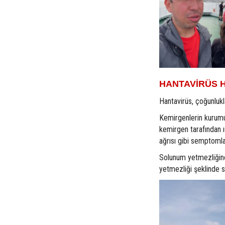
HANTAVİRÜS 
Hantavirüs, çoğunlukla
Kemirgenlerin kurumuş
kemirgen tarafından ı
ağrısı gibi semptomla
Solunum yetmezliğine
yetmezliği şeklinde s