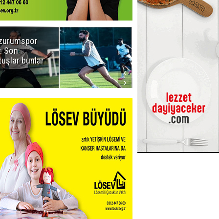
zurumspor
Naruman'dan
: Son
sempatik
tuşlar bunlar
mesaj