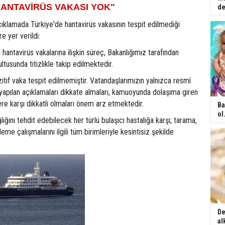
ANTAVİRÜS VAKASI YOK"
de
çıklamada Türkiye'de hantavirüs vakasının tespit edilmediği
re yer verildi:
antavirüs vakalarına ilişkin süreç, Bakanlığımız tarafından
ltusunda titizlikle takip edilmektedir.
if vaka tespit edilmemiştir. Vatandaşlarımızın yalnızca resmî
yapılan açıklamaları dikkate almaları, kamuoyunda dolaşıma giren
re karşı dikkatli olmaları önem arz etmektedir.
Ba
ol.
lığını tehdit edebilecek her türlü bulaşıcı hastalığa karşı; tarama,
eme çalışmalarını ilgili tüm birimleriyle kesintisiz şekilde
De
al