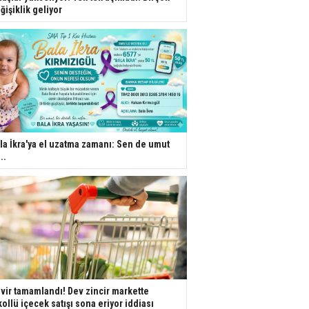
ğişiklik geliyor
la İkra'ya el uzatma zamanı: Sen de umut
..
vir tamamlandı! Dev zincir markette
kollü içecek satışı sona eriyor iddiası