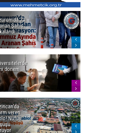
zurum'da 73
Bakan Gürlek
anan Şahıs
duyurdu! 7
kalandı
şirkete
kayyum atandı,
72 şüpheli
gözaltına
alındı
iversitelerde
Başkan
ni dönem
Sekmen'den
Tercih
Döneminde
Erzurum
Vurgusu
zincan'da
Meteoroloji
arm veren
uyardı!
blo! Nüfus
Doğu'ya yaz
şüşü
gelmeyecek
rüyor