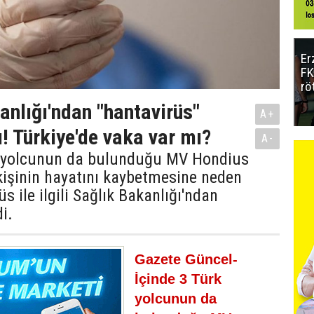
Er
FK
rö
anlığı'ndan "hantavirüs"
A+
! Türkiye'de vaka var mı?
A-
k yolcunun da bulunduğu MV Hondius
kişinin hayatını kaybetmesine neden
s ile ilgili Sağlık Bakanlığı'ndan
i.
Gazete Güncel-
İçinde 3 Türk
yolcunun da