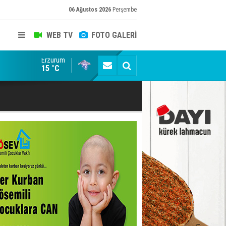
06 Ağustos 2026
Perşembe
WEB TV
FOTO GALERİ
Erzurum
Erzurumspor FK: Son rötuşlar bunlar
15 °C