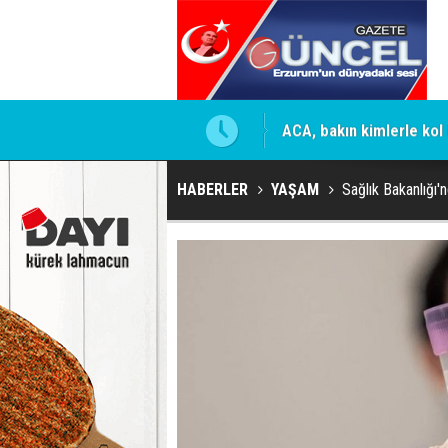
mesi için firmaya resmi talimat
ACA, bakın kimlerle kol 
HABERLER
YAŞAM
Sağlık Bakanlığı'