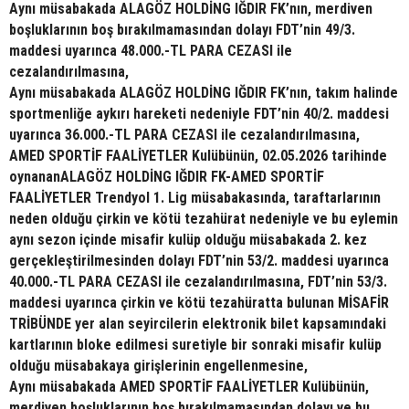
Aynı müsabakada ALAGÖZ HOLDİNG IĞDIR FK’nın, merdiven
boşluklarının boş bırakılmamasından dolayı FDT’nin 49/3.
maddesi uyarınca 48.000.-TL PARA CEZASI ile
cezalandırılmasına,
Aynı müsabakada ALAGÖZ HOLDİNG IĞDIR FK’nın, takım halinde
sportmenliğe aykırı hareketi nedeniyle FDT’nin 40/2. maddesi
uyarınca 36.000.-TL PARA CEZASI ile cezalandırılmasına,
AMED SPORTİF FAALİYETLER Kulübünün, 02.05.2026 tarihinde
oynananALAGÖZ HOLDİNG IĞDIR FK-AMED SPORTİF
FAALİYETLER Trendyol 1. Lig müsabakasında, taraftarlarının
neden olduğu çirkin ve kötü tezahürat nedeniyle ve bu eylemin
aynı sezon içinde misafir kulüp olduğu müsabakada 2. kez
gerçekleştirilmesinden dolayı FDT’nin 53/2. maddesi uyarınca
40.000.-TL PARA CEZASI ile cezalandırılmasına, FDT’nin 53/3.
maddesi uyarınca çirkin ve kötü tezahüratta bulunan MİSAFİR
TRİBÜNDE yer alan seyircilerin elektronik bilet kapsamındaki
kartlarının bloke edilmesi suretiyle bir sonraki misafir kulüp
olduğu müsabakaya girişlerinin engellenmesine,
Aynı müsabakada AMED SPORTİF FAALİYETLER Kulübünün,
merdiven boşluklarının boş bırakılmamasından dolayı ve bu