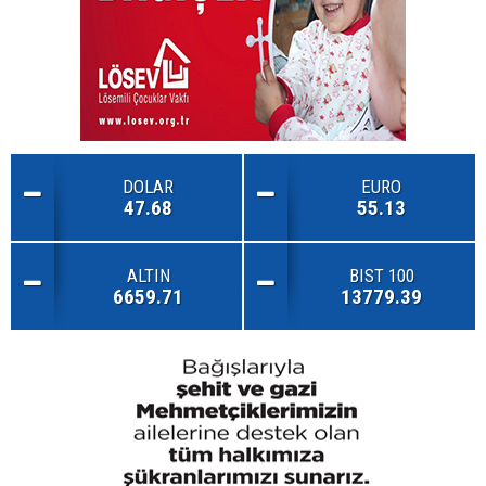
DOLAR
EURO
47.68
55.13
ALTIN
BIST 100
6659.71
13779.39