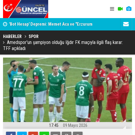
İNE
'Bot Hesap' Depremi: Memet Aca ve "Erzurum
Bala İkra'y
Cumhuriyeti" İddiaları Gündemde
HABERLER
SPOR
Amedspor'un şampiyon olduğu Iğdır FK maçıyla ilgili flaş karar:
TFF açıkladı
17:45
09 Mayıs 2026