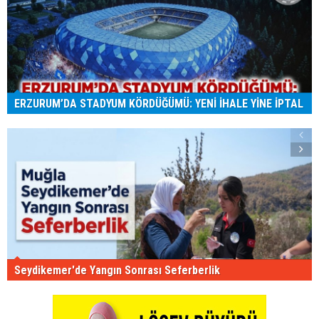
ERZURUM’DA STADYUM KÖRDÜĞÜMÜ: YENİ İHALE YİNE İPTAL
Seydikemer'de Yangın Sonrası Seferberlik