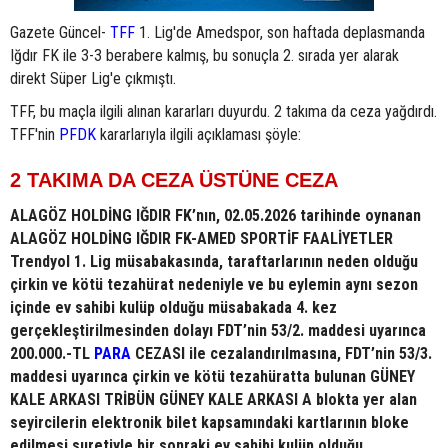
Gazete Güncel-
TFF
1. Lig'de Amedspor, son haftada deplasmanda
Iğdır FK ile 3-3 berabere kalmış, bu sonuçla 2. sırada yer alarak
direkt Süper Lig'e çıkmıştı.
TFF, bu maçla ilgili alınan kararları duyurdu. 2 takıma da ceza yağdırdı.
TFF'nin
PFDK
kararlarıyla ilgili açıklaması şöyle:
2 TAKIMA DA CEZA ÜSTÜNE CEZA
ALAGÖZ HOLDİNG IĞDIR FK’nın, 02.05.2026 tarihinde oynanan
ALAGÖZ HOLDİNG IĞDIR FK-AMED SPORTİF FAALİYETLER
Trendyol 1. Lig müsabakasında, taraftarlarının neden olduğu
çirkin ve kötü tezahürat nedeniyle ve bu eylemin aynı sezon
içinde ev sahibi kulüp olduğu müsabakada 4. kez
gerçekleştirilmesinden dolayı FDT’nin 53/2. maddesi uyarınca
200.000.-TL
PARA
CEZASI ile cezalandırılmasına, FDT’nin 53/3.
maddesi uyarınca çirkin ve kötü tezahüratta bulunan GÜNEY
KALE ARKASI TRİBÜN GÜNEY KALE ARKASI A blokta yer alan
seyircilerin elektronik bilet kapsamındaki kartlarının bloke
edilmesi suretiyle bir sonraki ev sahibi kulüp olduğu