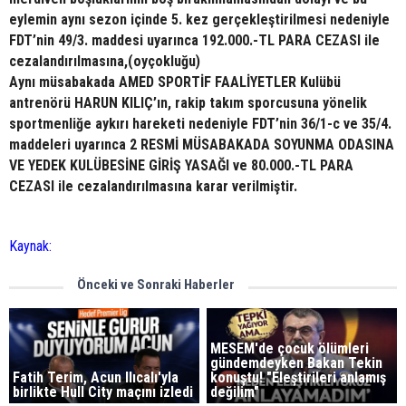
eylemin aynı sezon içinde 5. kez gerçekleştirilmesi nedeniyle
FDT’nin 49/3. maddesi uyarınca 192.000.-TL PARA CEZASI ile
cezalandırılmasına,(oyçokluğu)
Aynı müsabakada AMED SPORTİF FAALİYETLER Kulübü
antrenörü HARUN KILIÇ’ın, rakip takım sporcusuna yönelik
sportmenliğe aykırı hareketi nedeniyle FDT’nin 36/1-c ve 35/4.
maddeleri uyarınca 2 RESMİ MÜSABAKADA SOYUNMA ODASINA
VE YEDEK KULÜBESİNE GİRİŞ YASAĞI ve 80.000.-TL PARA
CEZASI ile cezalandırılmasına karar verilmiştir.
Kaynak:
Önceki ve Sonraki Haberler
MESEM'de çocuk ölümleri
gündemdeyken Bakan Tekin
Fatih Terim, Acun Ilıcalı'yla
konuştu! "Eleştirileri anlamış
birlikte Hull City maçını izledi
değilim"