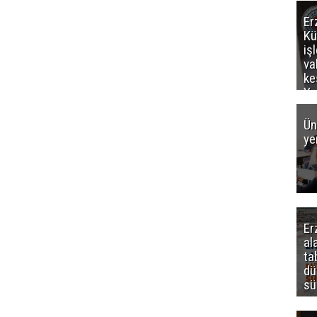
Er
Kü
iş
va
ke
Ya
ce
Ün
ye
Er
al
ta
dü
sü