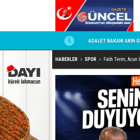
 Kirli İlişkiler Ağı
ADALET BAKANI AKIN GÜ
HABERLER
SPOR
Fatih Terim, Acun Ilı