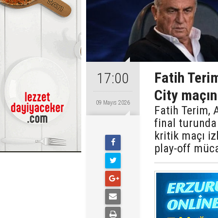
Fatih Terim
17:00
City maçını
09 Mayıs 2026
Fatih Terim, 
final turunda
kritik maçı iz
play-off müca