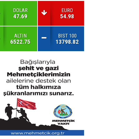
DOLAR
EURO
47.69
54.98
ALTIN
BIST 100
6522.75
13798.82