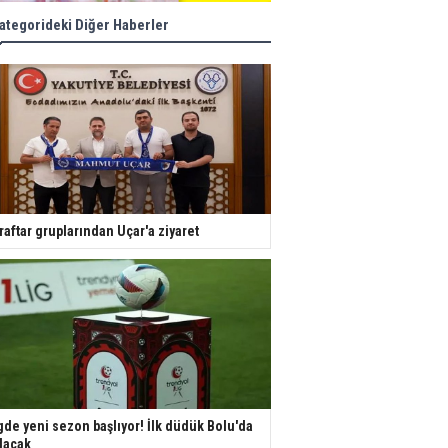
ategorideki Diğer Haberler
raftar gruplarından Uçar'a ziyaret
gde yeni sezon başlıyor! İlk düdük Bolu'da
lacak