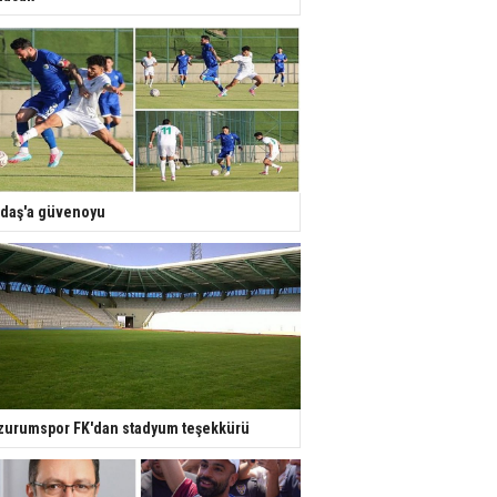
daş'a güvenoyu
zurumspor FK'dan stadyum teşekkürü