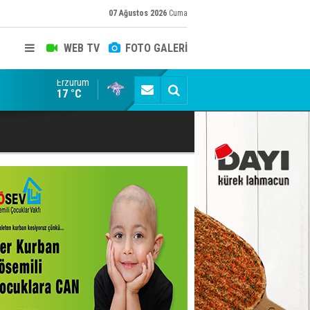
07 Ağustos 2026
Cuma
WEB TV
FOTO GALERİ
Erzurum
Taraftar gruplarından Uçar'a ziyaret
17 °C