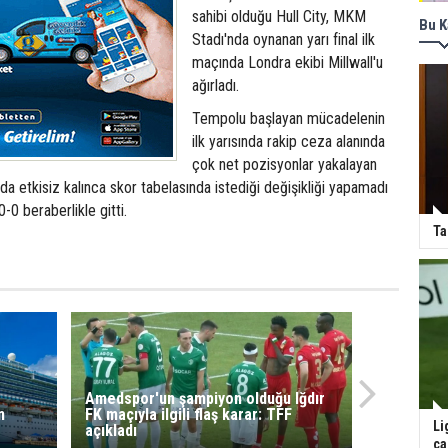
sahibi olduğu Hull City, MKM
Bu K
Stadı'nda oynanan yarı final ilk
maçında Londra ekibi Millwall'u
ağırladı.
Tempolu başlayan mücadelenin
ilk yarısında rakip ceza alanında
çok net pozisyonlar yakalayan
rda etkisiz kalınca skor tabelasında istediği değişikliği yapamadı
-0 beraberlikle gitti.
Ta
Amedspor'un şampiyon olduğu Iğdır
n
FK maçıyla ilgili flaş karar: TFF
Li
açıkladı
ça