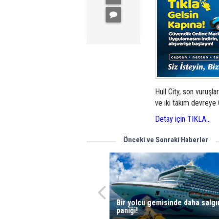
Hull City, son vuruşla
ve iki takım devreye 0
Detay için TIKLA...
Önceki ve Sonraki Haberler
Bir yolcu gemisinde daha salgı
paniği!