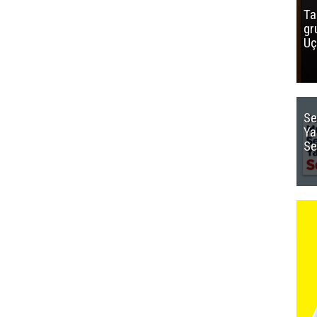
Ta
gr
Uç
Se
Ya
Se