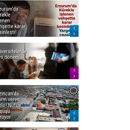
zurum'da
Erzurum dâhil
rekle
Çok Sayıda
lenen
İlde
hşette karar
Uyuşturucuya
sinleşti!
Darbe
rgıtay
zaları onadı
iversitelerde
Başkan
ni dönem
Sekmen'den
Tercih
Döneminde
Erzurum
Vurgusu
zincan'da
Meteoroloji
arm veren
uyardı!
blo! Nüfus
Doğu'ya yaz
şüşü
gelmeyecek
rüyor