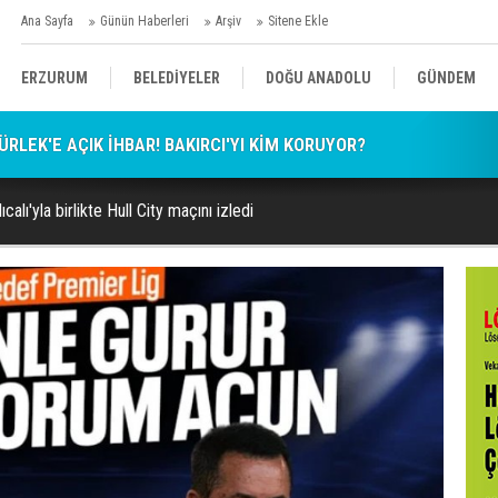
Ana Sayfa
Günün Haberleri
Arşiv
Sitene Ekle
ERZURUM
BELEDİYELER
DOĞU ANADOLU
GÜNDEM
RLEK'E AÇIK İHBAR! BAKIRCI'YI KİM KORUYOR?
SİYASET
AFAD/ SAVAŞ
SPOR
calı'yla birlikte Hull City maçını izledi
KÜLTÜR/SANAT//MAĞAZİN
BODRUM