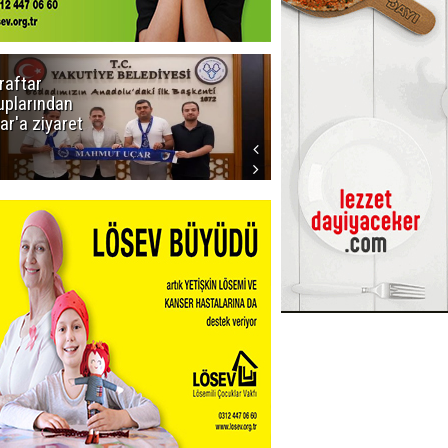
raftar
Ligde yeni
uplarından
sezon
ar'a ziyaret
başlıyor! İlk
düdük Bolu'da
çalacak