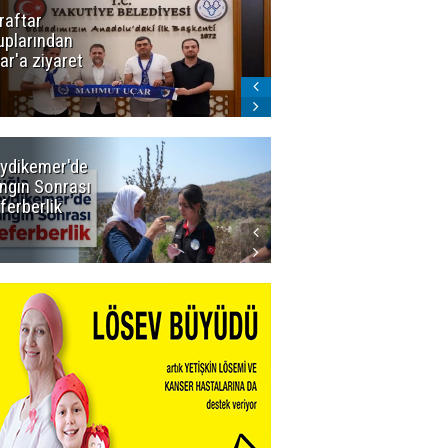
raftar
Ligde yeni
uplarından
sezon
ar'a ziyaret
başlıyor! İlk
düdük Bolu'da
çalacak
ydikemer'de
Muğla
ngın Sonrası
Büyükşehir
ferberlik
Tüm
İmkânlarıyla
Yangın
Sahasında