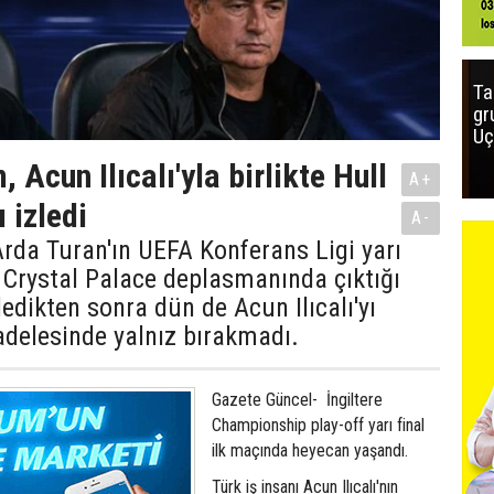
Ta
gr
Uç
, Acun Ilıcalı'yla birlikte Hull
A+
 izledi
A-
Arda Turan'ın UEFA Konferans Ligi yarı
 Crystal Palace deplasmanında çıktığı
ledikten sonra dün de Acun Ilıcalı'yı
delesinde yalnız bırakmadı.
Gazete Güncel- İngiltere
Championship play-off yarı final
ilk maçında heyecan yaşandı.
Türk iş insanı Acun Ilıcalı'nın