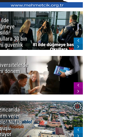
 ilde
Erzurum'da
üğmeye
Kürekle
sıldı!
işlenen
ullara 30 bin
vahşette karar
ni güvenlik
kesinleşti!
revlisi
Yargıtay
cezaları onadı
iversitelerde
Başkan
ni dönem
Sekmen'den
Tercih
Döneminde
Erzurum
Vurgusu
zincan'da
Meteoroloji
arm veren
uyardı!
blo! Nüfus
Doğu'ya yaz
şüşü
gelmeyecek
rüyor