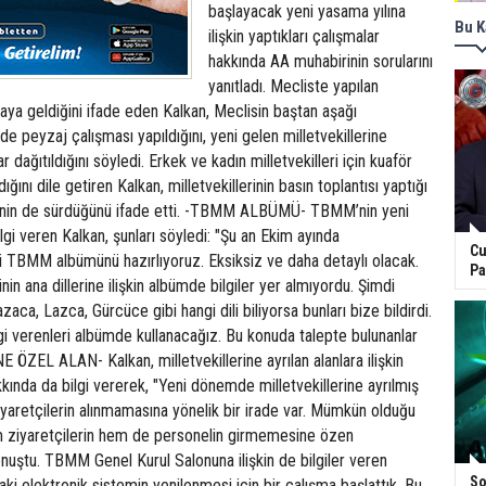
başlayacak yeni yasama yılına
Bu K
ilişkin yaptıkları çalışmalar
hakkında AA muhabirinin sorularını
yanıtladı. Mecliste yapılan
maya geldiğini ifade eden Kalkan, Meclisin baştan aşağı
e peyzaj çalışması yapıldığını, yeni gelen milletvekillerine
r dağıtıldığını söyledi. Erkek ve kadın milletvekilleri için kuaför
ldığını dile getiren Kalkan, milletvekillerinin basın toplantısı yaptığı
nin de sürdüğünü ifade etti. -TBMM ALBÜMÜ- TBMM’nin yeni
lgi veren Kalkan, şunları söyledi: "Şu an Ekim ayında
Cu
i TBMM albümünü hazırlıyoruz. Eksiksiz ve daha detaylı olacak.
Pa
inin ana dillerine ilişkin albümde bilgiler yer almıyordu. Şimdi
azaca, Lazca, Gürcüce gibi hangi dili biliyorsa bunları bize bildirdi.
gi verenleri albümde kullanacağız. Bu konuda talepte bulunanlar
 ÖZEL ALAN- Kalkan, milletvekillerine ayrılan alanlara ilişkin
kkında da bilgi vererek, "Yeni dönemde milletvekillerine ayrılmış
yaretçilerin alınmamasına yönelik bir irade var. Mümkün olduğu
m ziyaretçilerin hem de personelin girmemesine özen
nuştu. TBMM Genel Kurul Salonuna ilişkin de bilgiler veren
So
aki elektronik sistemin yenilenmesi için bir çalışma başlattık. Bu