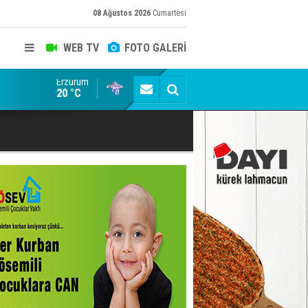
08 Ağustos 2026
Cumartesi
WEB TV
FOTO GALERİ
Erzurum
Konuşanlar'a katıldı, söyledikleri başına iş açtı! Göza
20 °C