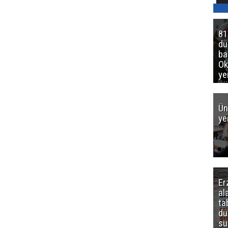
81
d
ba
Ok
ye
gö
Ün
ye
Er
al
ta
dü
sü