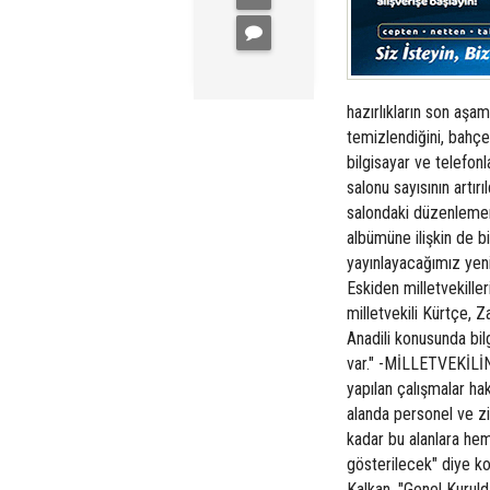
hazırlıkların son aşa
temizlendiğini, bahçed
bilgisayar ve telefonla
salonu sayısının artırı
salondaki düzenleme
albümüne ilişkin de bi
yayınlayacağımız yen
Eskiden milletvekiller
milletvekili Kürtçe, Z
Anadili konusunda bil
var." -MİLLETVEKİLİNE
yapılan çalışmalar ha
alanda personel ve zi
kadar bu alanlara he
gösterilecek" diye ko
Kalkan, "Genel Kuruld