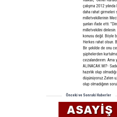
çalışma 2012 yılında 
daha rahat girmeler
milletvekillerinin Mecl
şunları ifade etti: 
milletvekilini dinles
konusu değil. Böyle 
Herkes rahat olsun. B
Bir şekilde de onu cez
şüphelerden kurtulmak
cezalandırırım. Ama
ALINACAK MI?- Sadetti
hazırlık olup olmadığı
düşünüyoruz.Zaten uzm
olup olmadığının soru
Önceki ve Sonraki Haberler