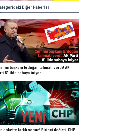
ategorideki Diğer Haberler
mhurbaşkanı Erdoğan talimatı verdi! AK
rti 81 ilde sahaya iniyor
n ankette farklı sonuç! Birinci değişti, CHP