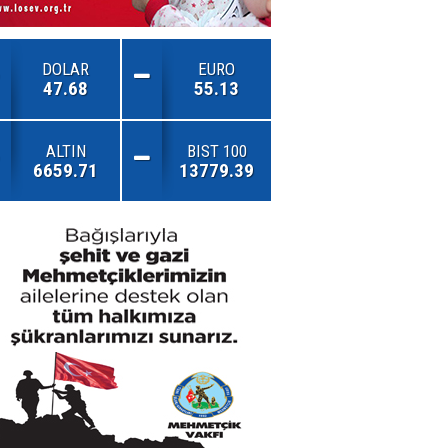
DOLAR
EURO
47.68
55.13
ALTIN
BIST 100
6659.71
13779.39