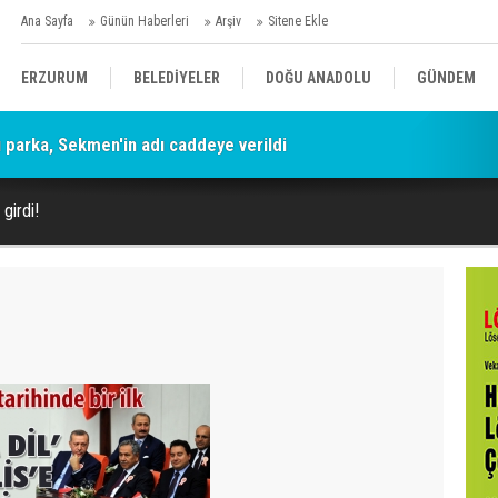
Ana Sayfa
Günün Haberleri
Arşiv
Sitene Ekle
ERZURUM
BELEDİYELER
DOĞU ANADOLU
GÜNDEM
parka, Sekmen'in adı caddeye verildi
SİYASET
AFAD/ SAVAŞ
SPOR
 girdi!
KÜLTÜR/SANAT//MAĞAZİN
BODRUM