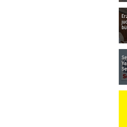
Er
ju
bü
Se
Ya
Se