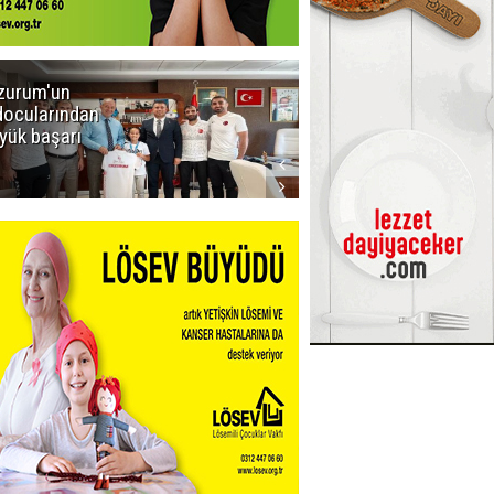
zurum'un
Amar süper
docularından
ligi seviyor!
yük başarı