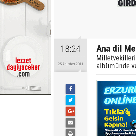
Ana dil Mec
18:24
Milletvekiller
albümünde vek
25 Ağustos 2011