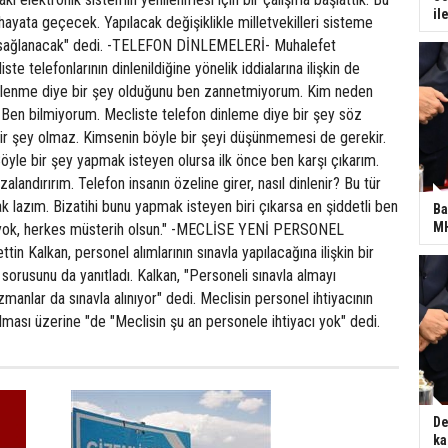
il
hayata geçecek. Yapılacak değişiklikle milletvekilleri sisteme
i sağlanacak" dedi. -TELEFON DİNLEMELERİ- Muhalefet
iste telefonlarının dinlenildiğine yönelik iddialarına ilişkin de
"Dinlenme diye bir şey olduğunu ben zannetmiyorum. Kim neden
in. Ben bilmiyorum. Mecliste telefon dinleme diye bir şey söz
bir şey olmaz. Kimsenin böyle bir şeyi düşünmemesi de gerekir.
öyle bir şey yapmak isteyen olursa ilk önce ben karşı çıkarım.
alandırırım. Telefon insanın özeline girer, nasıl dinlenir? Bu tür
 lazım. Bizatihi bunu yapmak isteyen biri çıkarsa en şiddetli ben
Ba
MH
 yok, herkes müsterih olsun." -MECLİSE YENİ PERSONEL
n Kalkan, personel alımlarının sınavla yapılacağına ilişkin bir
 sorusunu da yanıtladı. Kalkan, "Personeli sınavla almayı
anlar da sınavla alınıyor" dedi. Meclisin personel ihtiyacının
lması üzerine "de "Meclisin şu an personele ihtiyacı yok" dedi.
De
ka