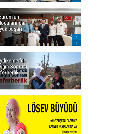
zurum'un
Amar süper
docularından
ligi seviyor!
yük başarı
ydikemer'de
Muğla
ngın Sonrası
Büyükşehir
ferberlik
Tüm
İmkânlarıyla
Yangın
Sahasında