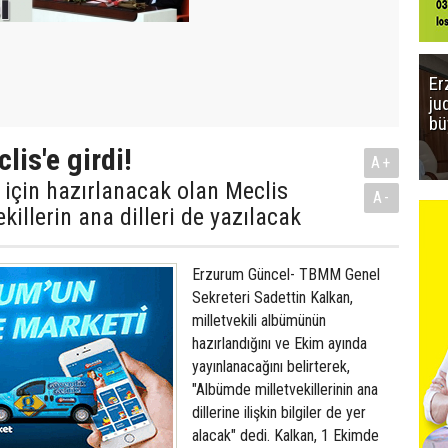
Er
ju
bü
lis'e girdi!
A+
i için hazırlanacak olan Meclis
A-
illerin ana dilleri de yazılacak
Erzurum Güncel- TBMM Genel
Sekreteri Sadettin Kalkan,
milletvekili albümünün
hazırlandığını ve Ekim ayında
yayınlanacağını belirterek,
"Albümde milletvekillerinin ana
dillerine ilişkin bilgiler de yer
alacak" dedi. Kalkan, 1 Ekimde