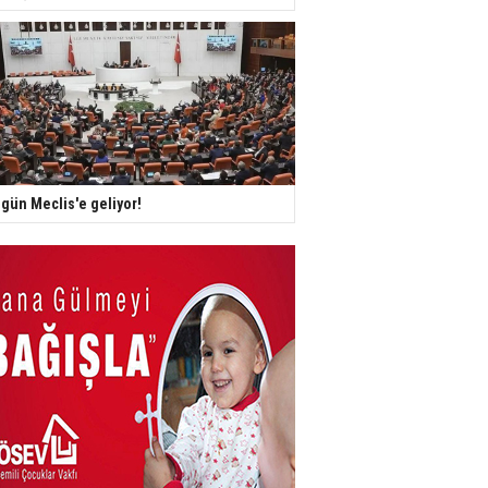
gün Meclis'e geliyor!