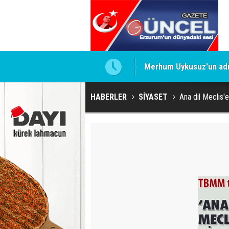
Merhum Uykusuz'un adı 
HABERLER
SİYASET
Ana dil Meclis'e