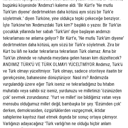
bugünkü köşesinde 'Andımız'ı kaleme aldı. 'Bir Kürt'e 'Ne mutlu
Türk'üm diyene' dedirtmekten daha kötüsü aynı sözü bir Türk'e
söyletmek..' diyen Türköne, yine oldukça tepki çekeceğe benziyor..
İşte Türköne'nin 'Andımızdaki Türk kim?' başlıklı o yazısı: Bir Türk'ün
çocukluk yıllarında her sabah 'Türk'üm' diye başlayan andımızı
tekrarlaması ne anlama geliyor? Bir Kürt'e, 'Ne mutlu Türk'üm diyene'
dedirtmekten daha kötüsü, aynı sözü bir Türk'e söyletmek. Zira bir
Kürt bu lâfı ne kadar tekrarlarsa tekrarlasın Türk olamaz. Ama bir
Türk'ün zihninde ve ruhunda meydana gelen hasarı kim düzeltecek?
ANDIMIZ TÜRK'Ü VE TÜRK OLMAYI YÜCELTMİYOR Andımız, Türk'ü
ve Türk olmayı yüceltmiyor. Türk olmayı, sadece otoriteye itaatin bir
gerekçesine, bahanesine dönüştürüyor. Nasıl mı? Andımızda
vurgulandığı üzere eğer Türk iseniz ve tekrarladığınız bu hitabın
muhatabı veya sahibi siz iseniz, yurdunuzu ve milletinizi 'özünüzden
çok' sevmek zorundasınız. 'Yurt ve millet' ise bildiğimiz vatan veya
mensubu olduğumuz millet değil; bambaşka bir şey. 'Özümden çok'
derken, demokrasiden, özgürlüklerden vazgeçmek, iktidar
sahiplerine kayıtsız itaat etmek dışında bir sonuç ortaya çıkmıyor.
Varlığınızı adayacağınız 'Türk varlığı'nın ne olduğu hiçbir anlam