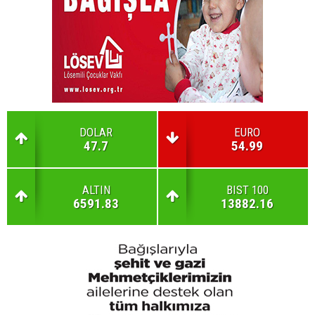
DOLAR
EURO
47.7
54.99
ALTIN
BIST 100
6591.83
13882.16