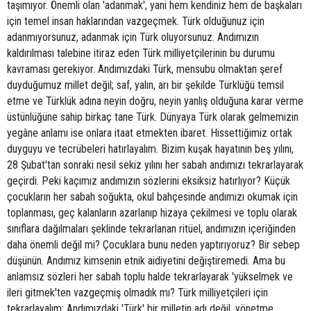
taşımıyor. Önemli olan 'adanmak', yani hem kendiniz hem de başkaları
için temel insan haklarından vazgeçmek. Türk olduğunuz için
adanmıyorsunuz, adanmak için Türk oluyorsunuz. Andımızın
kaldırılması talebine itiraz eden Türk milliyetçilerinin bu durumu
kavraması gerekiyor. Andımızdaki Türk, mensubu olmaktan şeref
duyduğumuz millet değil; saf, yalın, arı bir şekilde Türklüğü temsil
etme ve Türklük adına neyin doğru, neyin yanlış olduğuna karar verme
üstünlüğüne sahip birkaç tane Türk. Dünyaya Türk olarak gelmemizin
yegâne anlamı ise onlara itaat etmekten ibaret. Hissettiğimiz ortak
duyguyu ve tecrübeleri hatırlayalım. Bizim kuşak hayatının beş yılını,
28 Şubat'tan sonraki nesil sekiz yılını her sabah andımızı tekrarlayarak
geçirdi. Peki kaçımız andımızın sözlerini eksiksiz hatırlıyor? Küçük
çocukların her sabah soğukta, okul bahçesinde andımızı okumak için
toplanması, geç kalanların azarlanıp hizaya çekilmesi ve toplu olarak
sınıflara dağılmaları şeklinde tekrarlanan ritüel, andımızın içeriğinden
daha önemli değil mi? Çocuklara bunu neden yaptırıyoruz? Bir sebep
düşünün. Andımız kimsenin etnik aidiyetini değiştiremedi. Ama bu
anlamsız sözleri her sabah toplu halde tekrarlayarak 'yükselmek ve
ileri gitmek'ten vazgeçmiş olmadık mı? Türk milliyetçileri için
tekrarlayalım: Andımızdaki 'Türk' bir milletin adı değil, yönetme