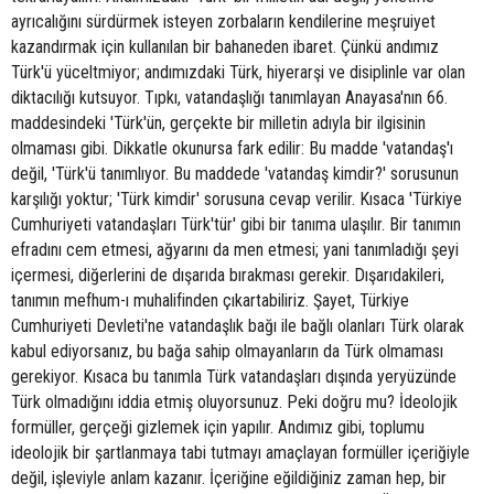
ayrıcalığını sürdürmek isteyen zorbaların kendilerine meşruiyet
kazandırmak için kullanılan bir bahaneden ibaret. Çünkü andımız
Türk'ü yüceltmiyor; andımızdaki Türk, hiyerarşi ve disiplinle var olan
diktacılığı kutsuyor. Tıpkı, vatandaşlığı tanımlayan Anayasa'nın 66.
maddesindeki 'Türk'ün, gerçekte bir milletin adıyla bir ilgisinin
olmaması gibi. Dikkatle okunursa fark edilir: Bu madde 'vatandaş'ı
değil, 'Türk'ü tanımlıyor. Bu maddede 'vatandaş kimdir?' sorusunun
karşılığı yoktur; 'Türk kimdir' sorusuna cevap verilir. Kısaca 'Türkiye
Cumhuriyeti vatandaşları Türk'tür' gibi bir tanıma ulaşılır. Bir tanımın
efradını cem etmesi, ağyarını da men etmesi; yani tanımladığı şeyi
içermesi, diğerlerini de dışarıda bırakması gerekir. Dışarıdakileri,
tanımın mefhum-ı muhalifinden çıkartabiliriz. Şayet, Türkiye
Cumhuriyeti Devleti'ne vatandaşlık bağı ile bağlı olanları Türk olarak
kabul ediyorsanız, bu bağa sahip olmayanların da Türk olmaması
gerekiyor. Kısaca bu tanımla Türk vatandaşları dışında yeryüzünde
Türk olmadığını iddia etmiş oluyorsunuz. Peki doğru mu? İdeolojik
formüller, gerçeği gizlemek için yapılır. Andımız gibi, toplumu
ideolojik bir şartlanmaya tabi tutmayı amaçlayan formüller içeriğiyle
değil, işleviyle anlam kazanır. İçeriğine eğildiğiniz zaman hep, bir