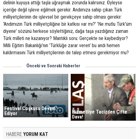
delinin kuyuya attığı taşla uğraşmak zorunda kalırsınız. Öyleyse
içeriğe değil işleve eğilmek gerekir. Andımıza sahip çıkan Türk
milliyetçilerinin de işlevsel bir gerekçeye sahip olması gerekir:
'Andımızın Türk milliyetçiliğine bir katkısı var mı?' 'Ne mutlu Türk'üm
diyene' sözünü herkese söylettiğiniz, dağa taşa yazdığınız zaman
Türk milleti ne kazanıyor? Mantıklı soru: Gerçekte ne kaybediyor?
Milli Eğitim Bakanlığı'nın 'Türklüğe zarar veren' bu andı hemen
kaldırmasını Türk milliyetçilerinin de talep etmesi gerekmiyor mu?
Önceki ve Sonraki Haberler
Festival Coşkusu Devam
Hizmetliye Tacizden Çifte
Ediyor
Dava!
HABERE
YORUM KAT