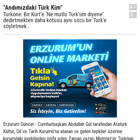
"Andımızdaki Türk Kim"
A+
Türköne: Bir Kürt'e 'Ne mutlu Türk'üm diyene'
A-
dedirtmekten daha kötüsü aynı sözü bir Türk'e
söyletmek..
Erzurum Güncel - Cumhurbaşkanı Abdullah Gül tarafından Atatürk
Kültür, Dil ve Tarih Kurumu'na atanan ve gelen tepkiler üzerine
kurumdaki üyeliğinden istifa eden Zaman yazarı Mümtaz'er Türköne,