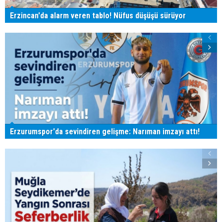
Erzincan'da alarm veren tablo! Nüfus düşüşü sürüyor
Erzurumspor'da sevindiren gelişme: Narıman imzayı attı!