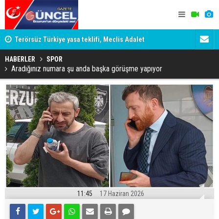
attı!
Terörsüz Türkiye yasa teklifi, Meclis Adalet
ERZURUM’D
Komisyonu'nda kabul edildi
EDİLDİ, ER
HABERLER
SPOR
Aradığınız numara şu anda başka görüşme yapıyor
11:45
17 Haziran 2026