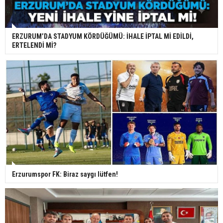
ERZURUM’DA STADYUM KÖRDÜĞÜMÜ: İHALE İPTAL Mİ EDİLDİ,
ERTELENDİ Mİ?
Erzurumspor FK: Biraz saygı lütfen!