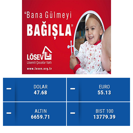
DOLAR
EURO
47.68
55.13
ALTIN
BIST 100
6659.71
13779.39