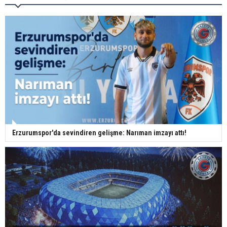
Erzurumspor'da sevindiren gelişme: Narıman imzayı attı!