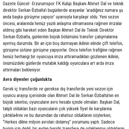
Gazete Güncel- Erzurumspor FK Kulüp Başkanı Ahmet Dal ve teknik
direktör Serkan Özbalta’ı bugünlerde arayanlar ‘aradığınız numara şu
anda başka görüşme yapıyor’ uyarısıyla karşılaşır oldu. Yeni sezon
öncesi, aralarında henüz yazılı anlaşma olmamasına rağmen imzalar
atılmış gibi hareket eden Başkan Ahmet Dal ile Teknik Direktör
Serkan Özbalta, günlerinin büyük bölümünü transfer çalışmalarına
ayırmış durumda. Bir an için boş durmayan ikilinin elinde çift telefon,
görüşme üstüne görüşme yapıyorlar. Onca telefon trafiğine rağmen
henüz herhangi bir oyuncuya imza attıramadıkları gözlenen ikilinin,
önümüzdeki günlerde mutabık kaldığı oyunculara art arda imza
attırmaları bekleniyor.
Avro diyenler çoğunlukta
Gerek iç transferde ve gerekse dış transferde yeni sezon için
oyuncu arayışı içerisinde olan Ahmet Dal ile Serkan Özbalta’nın en
büyük sıkıntısı, oyuncuların avro hesabı içinde olmaları. Başkan Dal,
talipli oldukları bazı oyuncuların çok yüksek fiyat ile karşılarına
çıktıkla4rını ve bu durumdan da rahatsız olduklarını söylerken,
‘’Herkes diline milyon avroları dolamış’’ yorumunu yaptı. Sadece
bugün için değil, bir aydan beridir transfere de odaklanmış olduklarını