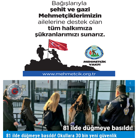
81 ilde düğmeye basıldı! Okullara 30 bin yeni güvenlik