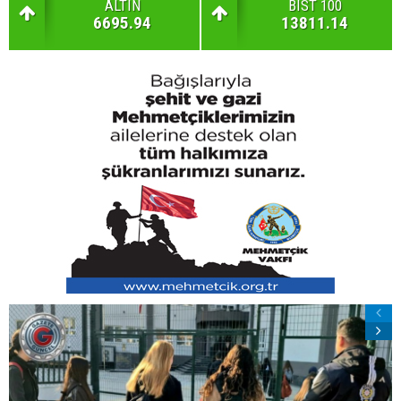
ALTIN
BIST 100
6695.94
13811.14