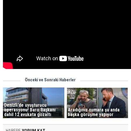
Önceki ve Sonraki Haberler
Denizli'de uyuşturucu
operasyonu! Baro Başkanı
Aradığınız numara şu anda
dahil 12 avukata gözaltı
başka görüşme yapıyor
HABERE
YORUM KAT