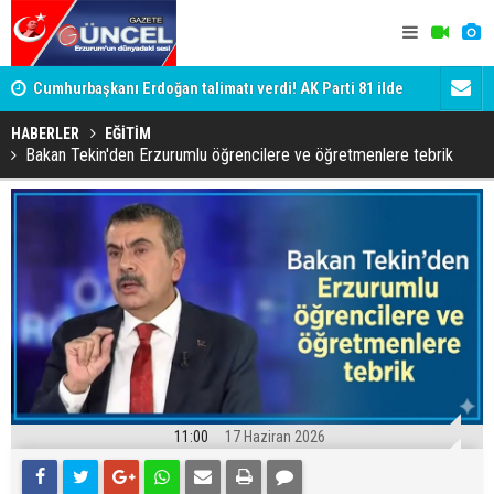
Cumhurbaşkanı Erdoğan talimatı verdi! AK Parti 81 ilde
sahaya iniyor
'Bot Hesap
Genç dadaşlar süper lig yolunda
Cumhuriyet
HABERLER
EĞİTİM
Bakan Tekin'den Erzurumlu öğrencilere ve öğretmenlere tebrik
11:00
17 Haziran 2026