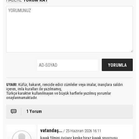
UYARI:
Küfür, hakaret, rencide edici cümleler veya imalar, inançlara saldırı
içeren, imla kuralları ile yazılmamış,
Türkçe karakter kullanılmayan ve büyük harflerle yazılmış yorumlar
onaylanmamaktadır.
1 Yorum
vatandaş...
/ 25 Haziran 2026 16:11
kayak filmini övüyor keşke biraz kayak sporcusu