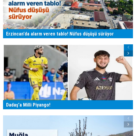
Erzincan'da alarm veren tablo! Nüfus düşüşü sürüyor
Dadaş'a Milli Piyango!