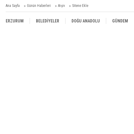
Ana Sayfa
Günün Haberleri
Arşiv
Sitene Ekle
ERZURUM
BELEDİYELER
DOĞU ANADOLU
GÜNDEM
SİYASET
AFAD/ SAVAŞ
SPOR
KÜLTÜR/SANAT//MAĞAZİN
BODRUM