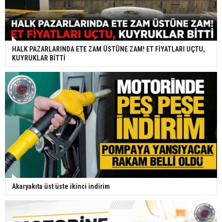
HALK PAZARLARINDA ETE ZAM ÜSTÜNE ZAM! ET FİYATLARI UÇTU,
KUYRUKLAR BİTTİ
Akaryakıta üst üste ikinci indirim