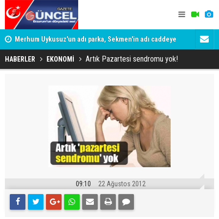
Merhum Uykusuz'un adı parka, Sekmen'in adı caddeye
Konuşanlar'
verildi
Gözaltına a
Artık Pazartesi sendromu yok!
HABERLER
EKONOMİ
09:10
22 Ağustos 2012