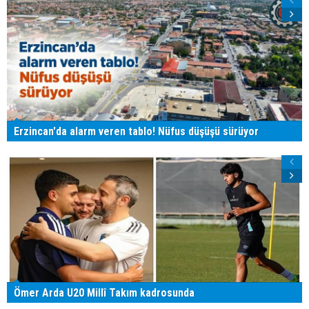
Erzincan'da alarm veren tablo! Nüfus düşüşü sürüyor
Ömer Arda U20 Millî Takım kadrosunda