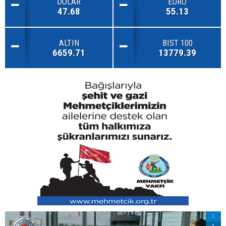
DOLAR
EURO
47.68
55.13
ALTIN
BIST 100
6659.71
13779.39