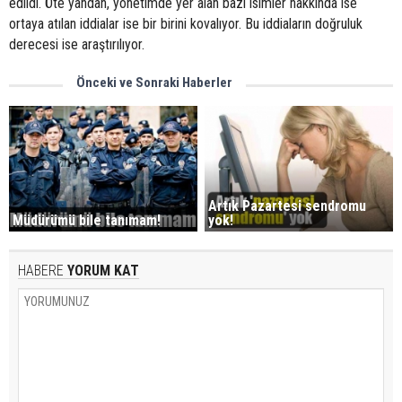
edildi. Öte yandan, yönetimde yer alan bazı isimler hakkında ise
ortaya atılan iddialar ise bir birini kovalıyor. Bu iddiaların doğruluk
derecesi ise araştırılıyor.
Önceki ve Sonraki Haberler
Artık Pazartesi sendromu
Müdürümü bile tanımam!
yok!
HABERE
YORUM KAT