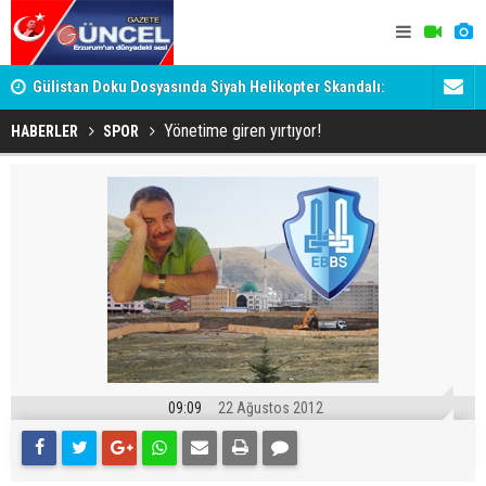
h
Gülistan Doku Dosyasında Siyah Helikopter Skandalı:
Ömer Arda 
Tutuklanan 'Hayırsever', Valiyi Geçemedi!
Yönetime giren yırtıyor!
HABERLER
SPOR
09:09
22 Ağustos 2012