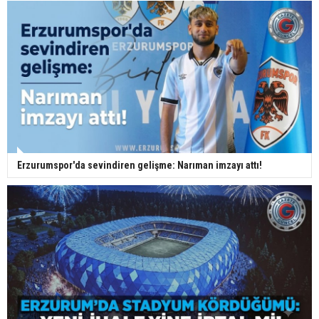
Erzurumspor'da sevindiren gelişme: Narıman imzayı attı!