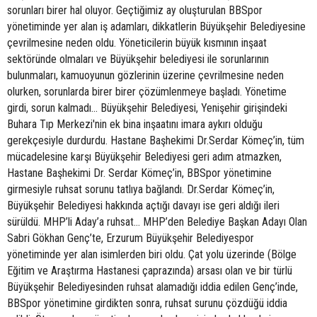
sorunları birer hal oluyor. Geçtiğimiz ay oluşturulan BBSpor
yönetiminde yer alan iş adamları, dikkatlerin Büyükşehir Belediyesine
çevrilmesine neden oldu. Yöneticilerin büyük kısmının inşaat
sektöründe olmaları ve Büyükşehir belediyesi ile sorunlarının
bulunmaları, kamuoyunun gözlerinin üzerine çevrilmesine neden
olurken, sorunlarda birer birer çözümlenmeye başladı. Yönetime
girdi, sorun kalmadı… Büyükşehir Belediyesi, Yenişehir girişindeki
Buhara Tıp Merkezi'nin ek bina inşaatını imara aykırı olduğu
gerekçesiyle durdurdu. Hastane Başhekimi Dr.Serdar Kömeç’in, tüm
mücadelesine karşı Büyükşehir Belediyesi geri adım atmazken,
Hastane Başhekimi Dr. Serdar Kömeç’in, BBSpor yönetimine
girmesiyle ruhsat sorunu tatlıya bağlandı. Dr.Serdar Kömeç’in,
Büyükşehir Belediyesi hakkında açtığı davayı ise geri aldığı ileri
sürüldü. MHP’li Aday’a ruhsat… MHP’den Belediye Başkan Adayı Olan
Sabri Gökhan Genç’te, Erzurum Büyükşehir Belediyespor
yönetiminde yer alan isimlerden biri oldu. Çat yolu üzerinde (Bölge
Eğitim ve Araştırma Hastanesi çaprazında) arsası olan ve bir türlü
Büyükşehir Belediyesinden ruhsat alamadığı iddia edilen Genç’inde,
BBSpor yönetimine girdikten sonra, ruhsat surunu çözdüğü iddia