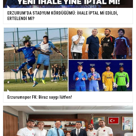
ERZURUM’DA STADYUM KÖRDÜĞÜMÜ: İHALE İPTAL Mİ EDİLDİ,
ERTELENDİ Mİ?
Erzurumspor FK: Biraz saygı lütfen!