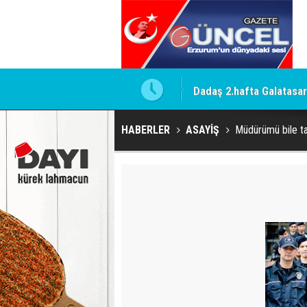
le bir açıklama yapmadım
Dadaş 2.hafta Galatasa
HABERLER
ASAYİŞ
Müdürümü bile t