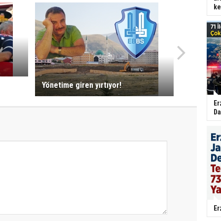
ke
Yönetime giren yırtıyor!
Er
Da
Er