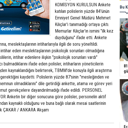
KOMİSYON KURULSUN Ankete
Bu K
katılan polislerin yüzde 84'ünün
Emniyet Genel Müdürü Mehmet
Kılıçlar'ı tanımadığı ortaya çıktı.
Memurlar Kılıçlar'ın ismini "ilk kez
duyduğunu" ifade etti. Ankete
na, meslektaşlarının intiharlarıyla ilgili de soru yöneltildi.
 intihar eden meslektaşlarının psikolojik sorunları olmadığına
kililerin, intihar edenlere ilişkin "psikolojik sorunları vardı"
cı bulmadıklarını ifade eden polisler, intiharların yöneticilerin
81
den kaynaklandığını belirterek, TBMM'de konuyla ilgili araştırma
gü
erektiğini kaydetti. Polislerin yüzde 87'sinin "mesleğinden ve
 memnun olmadıklarını" dile getirdiği ankette, atama ve görev yeri
 somut gerekçelere dayandırılmadığı ifade edildi. PERSONEL
Anketin bir diğer sonucuna göre polisler, personelin aktif
ndan kaynaklı olduğunu ve buna bağlı olarak mesai saatlerinin
Doruk ÇAKAR / ANKARA Akşam
Er