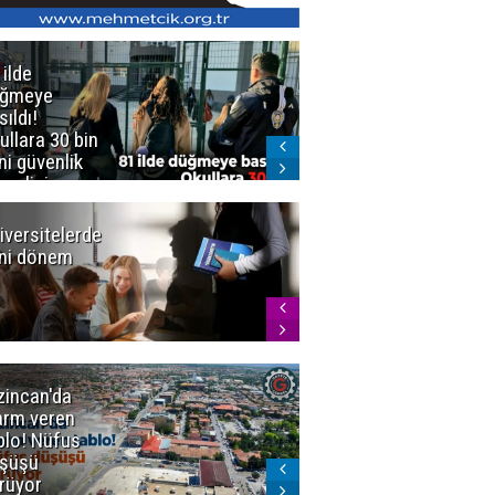
 ilde
Erzurum'da
üğmeye
Kürekle
sıldı!
işlenen
ullara 30 bin
vahşette karar
ni güvenlik
kesinleşti!
revlisi
Yargıtay
cezaları onadı
iversitelerde
Başkan
ni dönem
Sekmen'den
Tercih
Döneminde
Erzurum
Vurgusu
zincan'da
Meteoroloji
arm veren
uyardı!
blo! Nüfus
Doğu'ya yaz
şüşü
gelmeyecek
rüyor