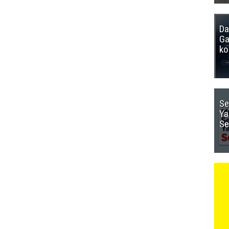
Da
Ga
ko
Se
Ya
Se