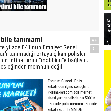
Ad
Gü
De
id
bile tanımam!
ya
A+
Bö
tte yüzde 84'ünün Emniyet Genel
A-
aç
ar'ı tanımadığı ortaya çıkan polisler
ya
nın intiharlarını "mobbing"e bağlıyor.
mesleğinden memnun değil
Erzurum Güncel- Polis
anketinden ilginç sonuçlar...
Polishaklari.com adlı internet
sitesi yurt genelinde bin 500'ün
üzerinde polis memuru üzerinde
anket yaptı. TBMM'DE