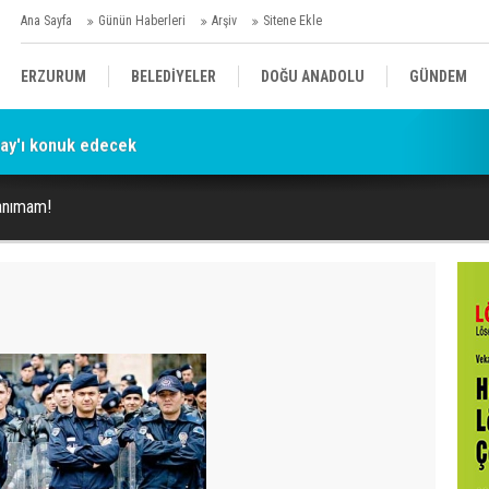
Ana Sayfa
Günün Haberleri
Arşiv
Sitene Ekle
ERZURUM
BELEDİYELER
DOĞU ANADOLU
GÜNDEM
ray'ı konuk edecek
SİYASET
AFAD/ SAVAŞ
SPOR
anımam!
KÜLTÜR/SANAT//MAĞAZİN
BODRUM