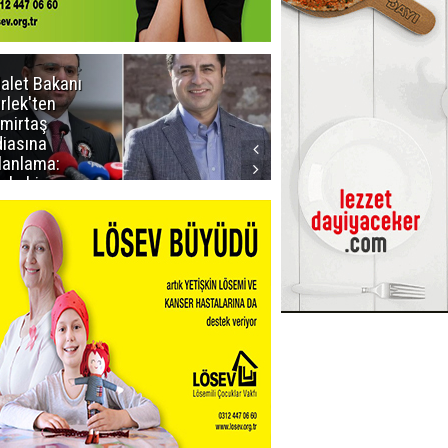
alet Bakanı
Dadaş 2.hafta
rlek'ten
Galatasaray'ı
mirtaş
konuk edecek
diasına
lanlama:
yle bir
ıklama
pmadım