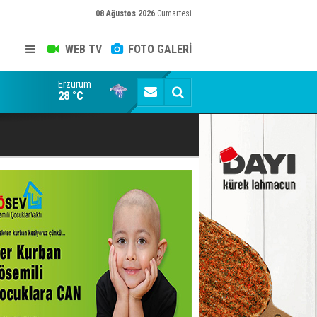
08 Ağustos 2026
Cumartesi
WEB TV
FOTO GALERİ
Erzurum
Devlet Bahçeli 20 bin kişinin katıldığı düğünde nikah
28 °C