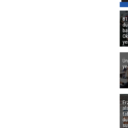
81
d
ba
Ok
ye
gö
Ün
ye
Er
al
ta
dü
sü