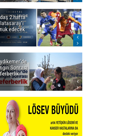
daş 2.hafta
Ömer Arda
latasaray'ı
U20 Millî Takım
nuk edecek
kadrosunda
ydikemer'de
Muğla
ngın Sonrası
Büyükşehir
ferberlik
Tüm
İmkânlarıyla
Yangın
Sahasında