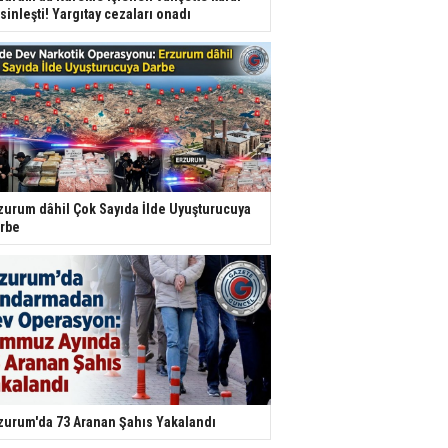
sinleşti! Yargıtay cezaları onadı
zurum dâhil Çok Sayıda İlde Uyuşturucuya
rbe
zurum'da 73 Aranan Şahıs Yakalandı