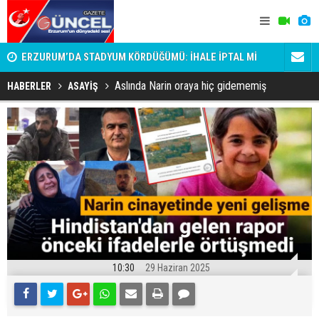
attı!
ERZURUM’DA STADYUM KÖRDÜĞÜMÜ: İHALE İPTAL Mİ
Erzurumspor
EDİLDİ, ERTELENDİ Mİ?
Aslında Narin oraya hiç gidememiş
HABERLER
ASAYİŞ
10:30
29 Haziran 2025