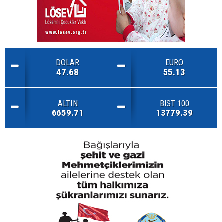
DOLAR
EURO
47.68
55.13
ALTIN
BIST 100
6659.71
13779.39