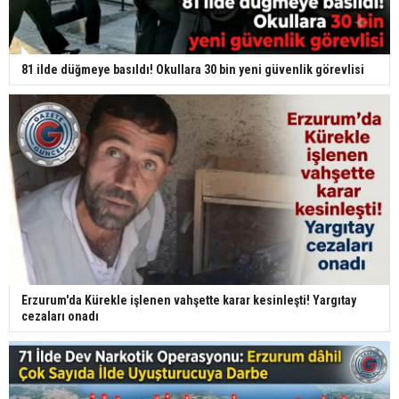
81 ilde düğmeye basıldı! Okullara 30 bin yeni güvenlik görevlisi
Erzurum'da Kürekle işlenen vahşette karar kesinleşti! Yargıtay
cezaları onadı