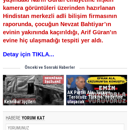
kamera görüntüleri üzerinden hazırlanan
Hindistan merkezli adli bilişim firmasının
raporunda, çocuğun Nevzat Bahtiyar’ın
evinin yakınında kaçırıldığı, Arif Güran’ın
evine hiç ulaşmadığı tespiti yer aldı.
Detay için TIKLA...
Önceki ve Sonraki Haberler
AK Partili Ala: Türkiye
'Terörsüz Türkiye' hedefine
Kehribar işçileri
ulaşacak
HABERE
YORUM KAT