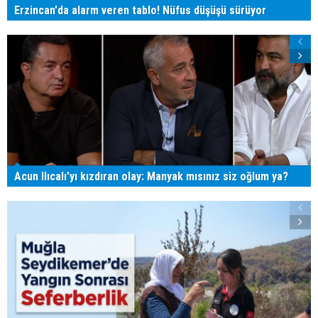
Erzincan'da alarm veren tablo! Nüfus düşüşü sürüyor
Acun Ilıcalı'yı kızdıran olay: Manyak mısınız siz oğlum ya?