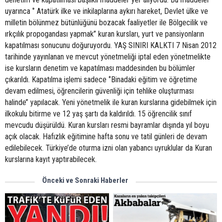
uyarınca ‘’ Atatürk ilke ve inkilaplarına aykırı hareket, Devlet ülke ve
milletin bölünmez bütünlüğünü bozacak faaliyetler ile Bölgecilik ve
ırkçılık propogandası yapmak’’ kuran kursları, yurt ve pansiyonların
kapatılması sonucunu doğuruyordu. YAŞ SINIRI KALKTI 7 Nisan 2012
tarihinde yayınlanan ve mevcut yönetmeliği iptal eden yönetmelikte
ise kursların denetim ve kapatılması maddesinden bu bölümler
çıkarıldı. Kapatılma işlemi sadece ‘’Binadaki eğitim ve öğretime
devam edilmesi, öğrencilerin güvenliği için tehlike oluşturması
halinde’’ yapılacak. Yeni yönetmelik ile kuran kurslarına gidebilmek için
ilkokulu bitirme ve 12 yaş şartı da kaldırıldı. 15 öğrencilik sınıf
mevcudu düşürüldü. Kuran kursları resmi bayramlar dışında yıl boyu
açık olacak. Hafızlık eğitimine hafta sonu ve tatil günleri de devam
edilebilecek. Türkiye’de oturma izni olan yabancı uyruklular da Kuran
kurslarına kayıt yaptırabilecek.
Önceki ve Sonraki Haberler