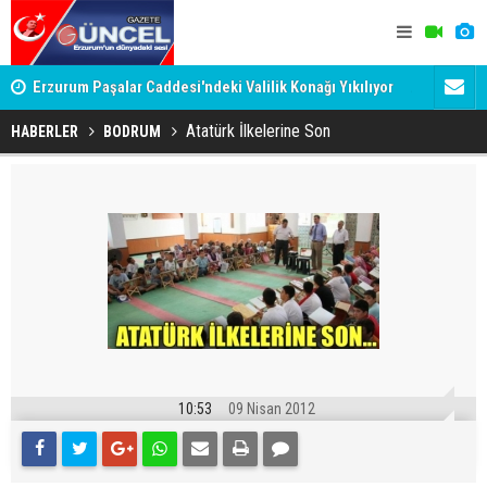
Erzurum Paşalar Caddesi'ndeki Valilik Konağı Yıkılıyor
ACA, bakın 
mu?
Atatürk İlkelerine Son
HABERLER
BODRUM
10:53
09 Nisan 2012