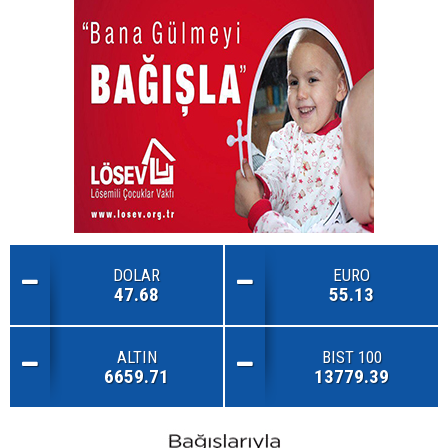
DOLAR
EURO
47.68
55.13
ALTIN
BIST 100
6659.71
13779.39