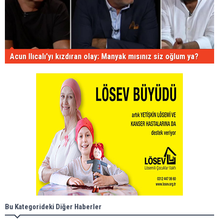
Acun Ilıcalı'yı kızdıran olay: Manyak mısınız siz oğlum ya?
Bu Kategorideki Diğer Haberler